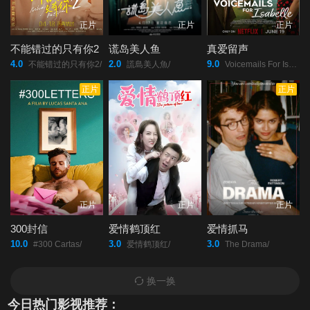
正片
正片
正片
不能错过的只有你2
谎岛美人鱼
真爱留声
4.0
2.0
9.0
不能错过的只有你2/
謊島美人魚/
Voicemails For Isabelle/
正片
正片
正片
正片
正片
300封信
爱情鹤顶红
爱情抓马
10.0
3.0
3.0
#300 Cartas/
爱情鹤顶红/
The Drama/
换一换
今日热门影视推荐：