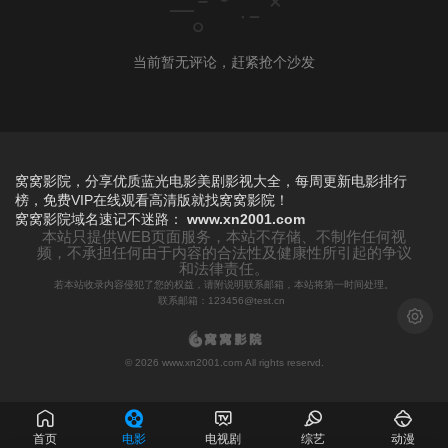
当前暂无评论，赶紧抢个沙发
窝窝影院，分享优质蓝光电影美剧影视大全，每周更新电影排行
榜，免费VIP在线观看高清版就找窝窝影院！
窝窝影院
域名速记不迷路：
www.xn2001.com
本站只提供WEB页面服务，本站不存储、不制作任何视
频，不承担任何由于内容的合法性及健康性所引起的争议
和法律责任。
若本站收录内容侵犯了您的权益，请附说明联系邮箱，本站将第一时间处理。
联系邮箱：123456@test.cn
浅色模
© 2026 www.xn2001.com All rights reservd.
首页
电影
电视剧
综艺
动漫