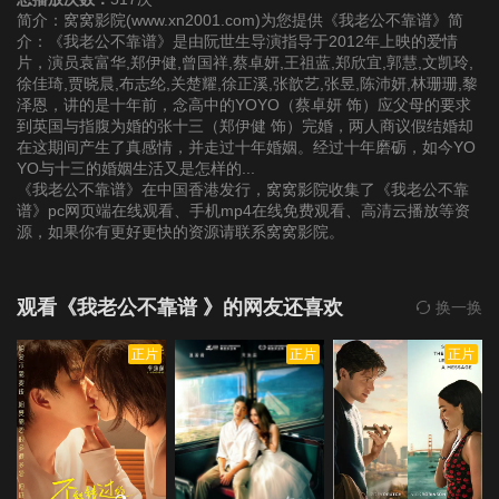
简介：窝窝影院(www.xn2001.com)为您提供《我老公不靠谱》简
介：《我老公不靠谱》是由阮世生导演指导于2012年上映的爱情
片，演员袁富华,郑伊健,曾国祥,蔡卓妍,王祖蓝,郑欣宜,郭慧,文凯玲,
徐佳琦,贾晓晨,布志纶,关楚耀,徐正溪,张歆艺,张昱,陈沛妍,林珊珊,黎
泽恩，讲的是十年前，念高中的YOYO（蔡卓妍 饰）应父母的要求
到英国与指腹为婚的张十三（郑伊健 饰）完婚，两人商议假结婚却
在这期间产生了真感情，并走过十年婚姻。经过十年磨砺，如今YO
YO与十三的婚姻生活又是怎样的...
《我老公不靠谱》在中国香港发行，窝窝影院收集了《我老公不靠
谱》pc网页端在线观看、手机mp4在线免费观看、高清云播放等资
源，如果你有更好更快的资源请联系窝窝影院。
观看《我老公不靠谱 》的网友还喜欢
换一换
正片
正片
正片