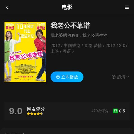
电影
我老公不靠谱
我老婆唔够秤II：我老公唔生性
2012
/
中国香港
/
喜剧 爱情
/
2012-12-07
上映
/
粤语
立即播放
超清
9.0
网友评分
6.5
479次评分
豆
很差
较差
还行
推荐
力荐