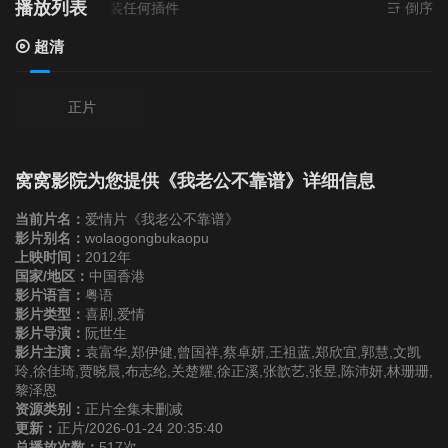
播放列表
源
超清
- 无需安装任何插件
倒序
超清
正片
窝窝影院为您提供《我老公不靠谱》详细信息
当前片名：
爱情片《我老公不靠谱》
影片别名：
wolaogongbukaopu
上映时间：
2012年
国家/地区：
中国香港
影片语言：
粤语
影片类型：
喜剧,爱情
影片导演：
阮世生
影片主演：
袁富华,郑伊健,曾国祥,蔡卓妍,王祖蓝,郑欣宜,郭慧,文凯
玲,徐佳琦,贾晓晨,布志纶,关楚耀,徐正溪,张歆艺,张昱,陈沛妍,林珊珊,
黎泽恩
资源类别：
正片全集未删减
更新：
正片/2026-01-24 20:35:40
总播放次数：
517次