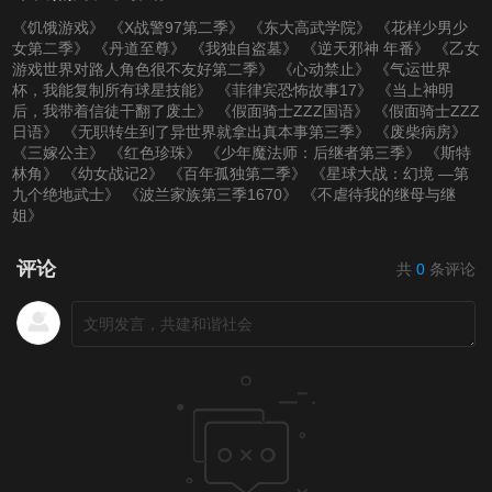
《饥饿游戏》
《X战警97第二季》
《东大高武学院》
《花样少男少
女第二季》
《丹道至尊》
《我独自盗墓》
《逆天邪神 年番》
《乙女
游戏世界对路人角色很不友好第二季》
《心动禁止》
《气运世界
杯，我能复制所有球星技能》
《菲律宾恐怖故事17》
《当上神明
后，我带着信徒干翻了废土》
《假面骑士ZZZ国语》
《假面骑士ZZZ
日语》
《无职转生到了异世界就拿出真本事第三季》
《废柴病房》
《三嫁公主》
《红色珍珠》
《少年魔法师：后继者第三季》
《斯特
林角》
《幼女战记2》
《百年孤独第二季》
《星球大战：幻境 —第
九个绝地武士》
《波兰家族第三季1670》
《不虐待我的继母与继
姐》
评论
共
0
条评论