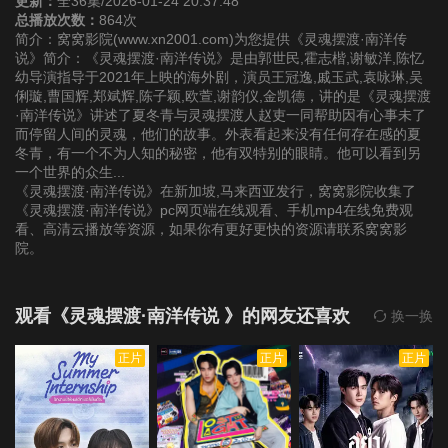
更新：
全36集/2026-01-24 20:37:48
总播放次数：
864次
简介：窝窝影院(www.xn2001.com)为您提供《灵魂摆渡·南洋传
第22集
第23集
第24集
说》简介：《灵魂摆渡·南洋传说》是由郭世民,霍志楷,谢敏洋,陈忆
幼导演指导于2021年上映的海外剧，演员王冠逸,戚玉武,袁咏琳,吴
俐璇,曹国辉,郑斌辉,陈子颖,欧萱,谢韵仪,金凯德，讲的是《灵魂摆渡
第25集
第26集
第27集
·南洋传说》讲述了夏冬青与灵魂摆渡人赵吏一同帮助因有心事未了
而停留人间的灵魂，他们的故事。外表看起来没有任何存在感的夏
冬青，有一个不为人知的秘密，他有双特别的眼睛。他可以看到另
第28集
第29集
第30集
一个世界的众生...
《灵魂摆渡·南洋传说》在新加坡,马来西亚发行，窝窝影院收集了
第31集
第32集
第33集
《灵魂摆渡·南洋传说》pc网页端在线观看、手机mp4在线免费观
看、高清云播放等资源，如果你有更好更快的资源请联系窝窝影
院。
第34集
第35集
第36集
观看《灵魂摆渡·南洋传说 》的网友还喜欢
换一换
正片
正片
正片