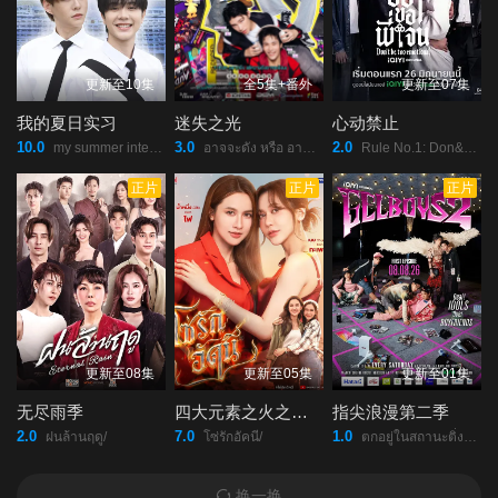
更新至10集
全5集+番外
更新至07集
我的夏日实习
迷失之光
心动禁止
10.0
3.0
2.0
my summer internship/
อาจจะดัง หรือ อาจจะยัง/
Rule No.1: Don&#039;t Be Too Emotional/
正片
正片
正片
更新至08集
更新至05集
更新至01集
无尽雨季
四大元素之火之爱链
指尖浪漫第二季
2.0
7.0
1.0
ฝนล้านฤดู/
โซ่รักอัคนี/
ตกอยู่ในสถานะติ่งแฟน/
换一换