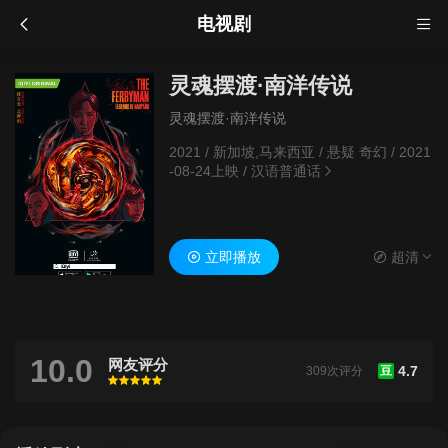
电视剧
灵魂摆渡·南洋传说
灵魂摆渡·南洋传说
2021
/
新加坡,马来西亚
/
悬疑 奇幻
/
2021
-08-24上映
/
汉语普通话
立即播放
超清
10.0
网友评分
4.7
309次评分
豆
很差
较差
还行
推荐
力荐