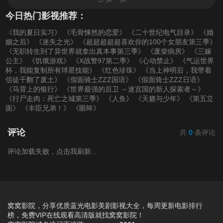
今日热门影视推荐：
《我的夏日实习》
《毛骨悚然的恋爱》
《二十世纪电气目录》
《婚
姻之后》
《迷失之光》
《超超超超超喜欢你的100个女朋友第三季》
《无职转生到了异世界就拿出真本事第三季》
《废柴病房》
《三嫁
公主》
《饥饿游戏》
《X战警97第二季》
《心动禁止》
《气运世界
杯，我能复制所有球星技能》
《红色珍珠》
《当上神明后，我带着
信徒干翻了废土》
《假面骑士ZZZ国语》
《假面骑士ZZZ日语》
《马背上的银行》
《世界最强的后卫 ～迷宫国的新人探索者～》
《行尸走肉：死亡之城第三季》
《人鱼》
《天籁与少年》
《第五立
面》
《丰臣兄弟！》
《眼眸》
评论
共
0
条评论
评论加载失败，点击我刷新...
窝窝影院，分享优质蓝光电影美剧影视大全，每周更新电影排行
榜，免费VIP在线观看高清版就找窝窝影院！