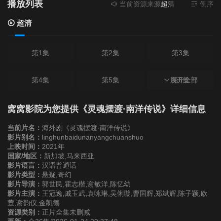
播放列表
当前资源来源
超清
- 无需安装任何
倒序
超清
第1集
第2集
第3集
第4集
第5集
展开全部
第6集
第7集
第8集
第9集
窝窝影院为您提供《灵魂摆渡·南洋传说》详细信息
当前片名：
海外剧《灵魂摆渡·南洋传说》
第10集
第11集
第12集
影片别名：
linghunbaidunanyangchuanshuo
上映时间：
2021年
国家/地区：
新加坡,马来西亚
第13集
第14集
第15集
影片语言：
汉语普通话
影片类型：
悬疑,奇幻
影片导演：
郭世民,霍志楷,谢敏洋,陈忆幼
第16集
第17集
第18集
影片主演：
王冠逸,戚玉武,袁咏琳,吴俐璇,曹国辉,郑斌辉,陈子颖,欧
萱,谢韵仪,金凯德
资源类别：
正片全集未删减
第19集
第20集
第21集