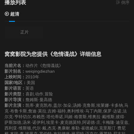
播放列表
当前资源来源
倒序
超清
正片
窝窝影院为您提供《危情谍战》详细信息
当前片名：
动作片《危情谍战》
影片别名：
weiqingdiezhan
上映时间：
2010年
国家/地区：
美国
影片语言：
英语
影片类型：
喜剧,动作,冒险
影片导演：
詹姆斯·曼高德
影片主演：
凯蒂·麦克凯布,盖尔·加朵,汤姆·克鲁斯,埃莱娜·卡多纳,马
克·布鲁卡斯,詹迪·莫拉,吉姆·福特,奥利维埃·马丁内斯,保罗·达诺,法
尔克·亨特切尔,布赖恩·塔伦蒂诺,玛姬·格蕾斯,维奥拉·戴维斯,彼得·
萨斯加德,汤米·诺伊利,埃里卡·麦克德莫特,阿诺德·庄,卡梅隆·迪亚兹,
西利亚·维斯顿,代尔·戴,杰克·奥康耐,泰勒·崔德威尔,克里斯汀·费尼
根,杰瑞·李,埃里克·罗伯特·布拉德肖·班尼特,迈克尔·恩莱特,尼古拉