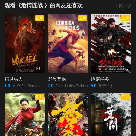
观看《危情谍战 》的网友还喜欢
换一换
正片
正片
正片
正片
正片
正片
精灵猎人
野兽赛跑
绝密任务
1.0
7.0
5.0
MIKAEL: Pemburu Dua Alam/
Corrida dos Bichos/
绝密任务/
正片
正片