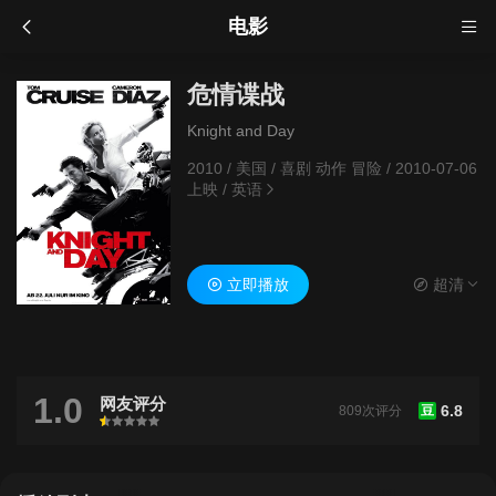
电影
危情谍战
Knight and Day
2010
/
美国
/
喜剧 动作 冒险
/
2010-07-06
上映
/
英语
立即播放
超清
1.0
网友评分
6.8
809次评分
豆
很差
较差
还行
推荐
力荐