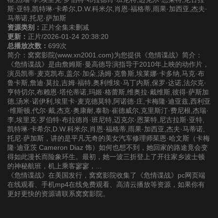
斯·亚特,凯特琳·卡希尔,D.W.科米尔,肖恩·福格蒂,雨果·加西亚,杰夫·
马蒂诺,托尼·萨加斯
资源类别：
正片全集未删减
更新：
正片/2026-01-24 20:38:20
总播放次数：
699次
简介：窝窝影院(www.xn2001.com)为您提供《危情谍战》简介：
《危情谍战》是由詹姆斯·曼高德导演指导于2010年上映的动作片，
演员凯蒂·麦克凯布,盖尔·加朵,汤姆·克鲁斯,埃莱娜·卡多纳,马克·布
鲁卡斯,詹迪·莫拉,吉姆·福特,奥利维埃·马丁内斯,保罗·达诺,法尔克·
亨特切尔,布赖恩·塔伦蒂诺,玛姬·格蕾斯,维奥拉·戴维斯,彼得·萨斯加
德,汤米·诺伊利,埃里卡·麦克德莫特,阿诺德·庄,卡梅隆·迪亚兹,西利亚
·维斯顿,代尔·戴,杰克·奥康耐,泰勒·崔德威尔,克里斯汀·费尼根,杰瑞·
李,埃里克·罗伯特·布拉德肖·班尼特,迈克尔·恩莱特,尼古拉斯·亚特,
凯特琳·卡希尔,D.W.科米尔,肖恩·福格蒂,雨果·加西亚,杰夫·马蒂诺,
托尼·萨加斯，讲的是平凡无奇的美女汽车修理师茱恩·哈文斯（卡梅
隆·迪亚茨 Cameron Diaz 饰）如何也想不到，她回家的路途竟会变
得如此漫长而险象环生。最初，她一波三折登上了开往家乡波士顿
的神秘航班，机上乘客寥寥，...
《危情谍战》在美国发行，窝窝影院收集了《危情谍战》pc网页端
在线观看、手机mp4在线免费观看、高清云播放等资源，如果你有
更好更快的资源请联系窝窝影院。