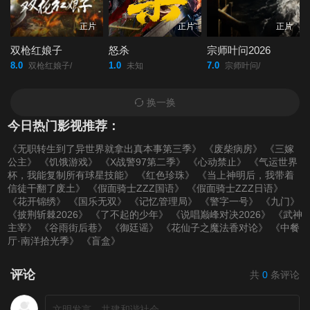
正片
正片
正片
双枪红娘子
怒杀
宗师叶问2026
8.0
1.0
7.0
双枪红娘子/
未知
宗师叶问/
换一换
今日热门影视推荐：
《无职转生到了异世界就拿出真本事第三季》
《废柴病房》
《三嫁
公主》
《饥饿游戏》
《X战警97第二季》
《心动禁止》
《气运世界
杯，我能复制所有球星技能》
《红色珍珠》
《当上神明后，我带着
信徒干翻了废土》
《假面骑士ZZZ国语》
《假面骑士ZZZ日语》
《花开锦绣》
《国乐无双》
《记忆管理局》
《警字一号》
《九门》
《披荆斩棘2026》
《了不起的少年》
《说唱巅峰对决2026》
《武神
主宰》
《谷雨街后巷》
《御廷谣》
《花仙子之魔法香对论》
《中餐
厅·南洋拾光季》
《盲盒》
评论
共
0
条评论