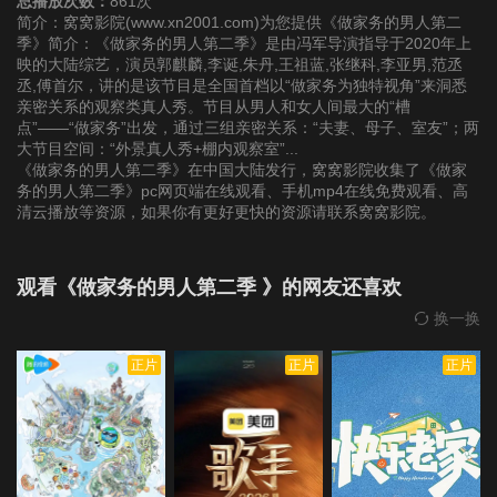
总播放次数：
861次
简介：窝窝影院(www.xn2001.com)为您提供《做家务的男人第二
季》简介：《做家务的男人第二季》是由冯军导演指导于2020年上
第20201009(下)期
第20201016(上)期
第20201016(下)期
映的大陆综艺，演员郭麒麟,李诞,朱丹,王祖蓝,张继科,李亚男,范丞
丞,傅首尔，讲的是该节目是全国首档以“做家务为独特视角”来洞悉
亲密关系的观察类真人秀。节目从男人和女人间最大的“槽
点”——“做家务”出发，通过三组亲密关系：“夫妻、母子、室友”；两
大节目空间：“外景真人秀+棚内观察室”...
《做家务的男人第二季》在中国大陆发行，窝窝影院收集了《做家
务的男人第二季》pc网页端在线观看、手机mp4在线免费观看、高
清云播放等资源，如果你有更好更快的资源请联系窝窝影院。
观看《做家务的男人第二季 》的网友还喜欢
换一换
正片
正片
正片