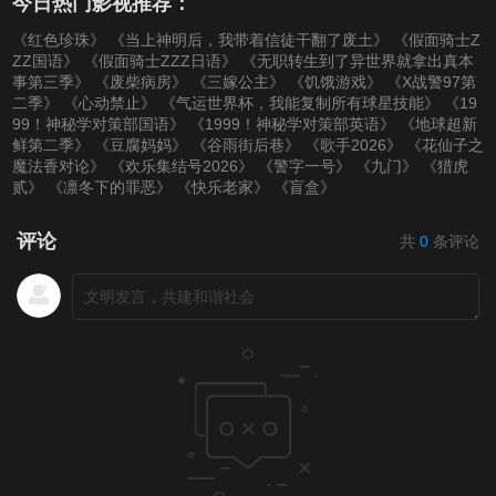
今日热门影视推荐：
《红色珍珠》
《当上神明后，我带着信徒干翻了废土》
《假面骑士Z
ZZ国语》
《假面骑士ZZZ日语》
《无职转生到了异世界就拿出真本
事第三季》
《废柴病房》
《三嫁公主》
《饥饿游戏》
《X战警97第
二季》
《心动禁止》
《气运世界杯，我能复制所有球星技能》
《19
99！神秘学对策部国语》
《1999！神秘学对策部英语》
《地球超新
鲜第二季》
《豆腐妈妈》
《谷雨街后巷》
《歌手2026》
《花仙子之
魔法香对论》
《欢乐集结号2026》
《警字一号》
《九门》
《猎虎
贰》
《凛冬下的罪恶》
《快乐老家》
《盲盒》
评论
共
0
条评论