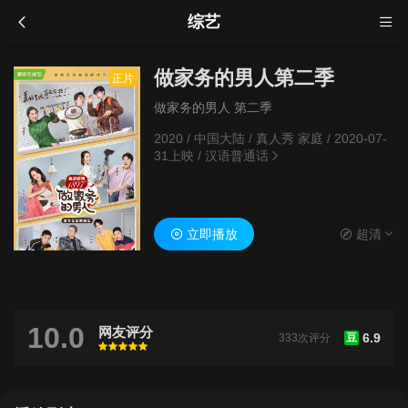
综艺
做家务的男人第二季
正片
做家务的男人 第二季
2020
/
中国大陆
/
真人秀 家庭
/
2020-07-
31上映
/
汉语普通话
立即播放
超清
10.0
网友评分
6.9
333次评分
豆
很差
较差
还行
推荐
力荐