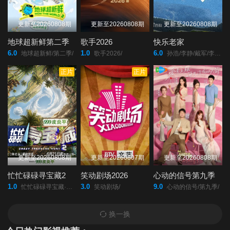
更新至20260808期
更新至20260808期
更新至20260808期
地球超新鲜第二季
歌手2026
快乐老家
6.0
1.0
6.0
地球超新鲜/第二季/
歌手2026/
孙浩/李静/戴军/李维嘉/沈凌/吴昕/武艺/高旭/
正片
正片
更新至20260808期
更新至20260807期
更新至20260808期
忙忙碌碌寻宝藏2
笑动剧场2026
心动的信号第九季
1.0
3.0
9.0
忙忙碌碌寻宝藏·双人成行季/
笑动剧场/
心动的信号/第九季/
换一换