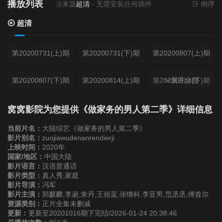
播放列表
当前资源来源
超清
- 无需安装任何插件
倒序
超清
第20200731(上)期
第20200731(下)期
第20200807(上)期
第20200807(下)期
第20200814(上)期
第20200814(下)期
展开全部
第20200821(上)期
第20200821(下)期
第20200828(上)期
窝窝影院为您提供《做家务的男人第二季》详细信息
当前片名：
大陆综艺《做家务的男人第二季》
第20200828(下)期
第20200904(上)期
第20200904(下)期
影片别名：
zuojiawudenanrendierji
上映时间：
2020年
国家/地区：
中国大陆
第20200911(上)期
第20200911(下)期
第20200918(上)期
影片语言：
汉语普通话
影片类型：
真人秀,家庭
影片导演：
冯军
第20200918(下)期
第20200925(上)期
第20200925(下)期
影片主演：
郭麒麟,李诞,朱丹,王祖蓝,张继科,李亚男,范丞丞,傅首尔
资源类别：
正片全集未删减
更新：
更新至20201016期下完结/2026-01-24 20:38:46
第20201002(上)期
第20201002(下)期
第20201009(上)期