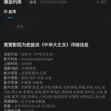
播放列表
当前资源来源
超清
- 无需安装任何插件
倒序
超清
正片
窝窝影院为您提供《中华大丈夫》详细信息
当前片名：
动作片《中华大丈夫》
影片别名：
zhonghuadazhangfu
上映时间：
1978年
国家/地区：
中国香港
影片语言：
汉语普通话,日语
影片类型：
剧情,动作,武侠,古装
影片导演：
刘家辉,刘家良
影片主演：
刘家辉,陈龙,徐少强,刘家良,仓田保昭,井淼,刘准,吕红,金
天柱,周小来,李擎柱,谈瑛,葛萍,李海生,唐伟成,余袁稳,张作舟,小侯,潘
冰嫦,夏萍,方茹,郑康业,八名信夫,欧阳莎菲,许莹英,水野结花,袁小田
资源类别：
正片全集未删减
更新：
正片/2026-01-24 20:38:52
总播放次数：
112次