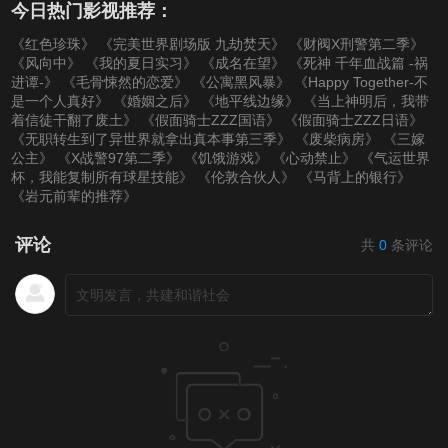
今日热门影视推荐：
《红色珍珠》
《完美世界剧场版 九劫焚天》
《财阀X刑警第二季》
《风向中》
《我的夏日实习》
《成名在望》
《死神 千年血战篇 -祸
进谭-》
《毛骨悚然的恋爱》
《公寓黑风暴》
《Happy Together-不
是一个人真好》
《婚姻之后》
《地平线边缘》
《当上神明后，我带
着信徒干翻了废土》
《假面骑士ZZZ国语》
《假面骑士ZZZ日语》
《无职转生到了异世界就拿出真本事第三季》
《废柴病房》
《三嫁
公主》
《X战警97第二季》
《饥饿游戏》
《心动禁止》
《气运世界
杯，我能复制所有球星技能》
《伦敦合伙人》
《马背上的银行》
《岩元前辈的推荐》
评论
共
0
条评论