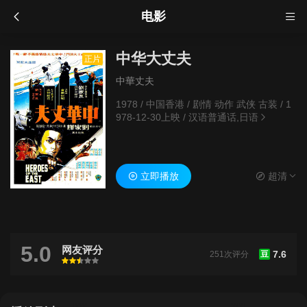
电影
中华大丈夫
正片
中華丈夫
1978
/
中国香港
/
剧情 动作 武侠 古装
/
1
978-12-30上映
/
汉语普通话,日语
立即播放
超清
5.0
网友评分
7.6
251次评分
豆
很差
较差
还行
推荐
力荐