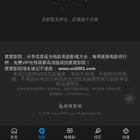
当前暂无评论，赶紧抢个沙发
窝窝影院，分享优质蓝光电影美剧影视大全，每周更新电影排行
榜，免费VIP在线观看高清版就找窝窝影院！
窝窝影院
域名速记不迷路：
www.xn2001.com
本站只提供WEB页面服务，本站不存储、不制作任何视
频，不承担任何由于内容的合法性及健康性所引起的争议
和法律责任。
若本站收录内容侵犯了您的权益，请附说明联系邮箱，本站将第一时间处理。
联系邮箱：123456@test.cn
浅色模
© 2026 www.xn2001.com All rights reservd.
首页
电影
电视剧
综艺
动漫