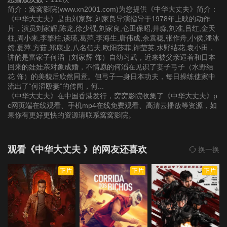
简介：窝窝影院(www.xn2001.com)为您提供《中华大丈夫》简介：
《中华大丈夫》是由刘家辉,刘家良导演指导于1978年上映的动作
片，演员刘家辉,陈龙,徐少强,刘家良,仓田保昭,井淼,刘准,吕红,金天
柱,周小来,李擎柱,谈瑛,葛萍,李海生,唐伟成,余袁稳,张作舟,小侯,潘冰
嫦,夏萍,方茹,郑康业,八名信夫,欧阳莎菲,许莹英,水野结花,袁小田，
讲的是富家子何滔（刘家辉 饰）自幼习武，近来被父亲逼着和日本
回来的娃娃亲对象成婚，不情愿的何滔在见识了妻子弓子（水野结
花 饰）的美貌后欣然同意。但弓子一身日本功夫，每日操练使家中
流出了“何滔殴妻”的传闻，何...
《中华大丈夫》在中国香港发行，窝窝影院收集了《中华大丈夫》p
c网页端在线观看、手机mp4在线免费观看、高清云播放等资源，如
果你有更好更快的资源请联系窝窝影院。
观看《中华大丈夫 》的网友还喜欢
换一换
正片
正片
正片