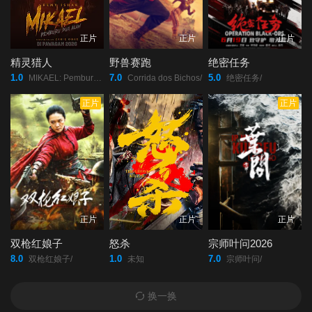
正片
正片
正片
精灵猎人
野兽赛跑
绝密任务
1.0
7.0
5.0
MIKAEL: Pemburu Dua Alam/
Corrida dos Bichos/
绝密任务/
正片
正片
正片
正片
正片
双枪红娘子
怒杀
宗师叶问2026
8.0
1.0
7.0
双枪红娘子/
未知
宗师叶问/
换一换