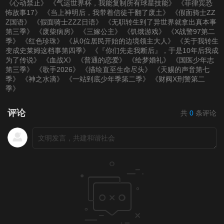
《心动禁止》
《气运世界杯，我能复制所有球星技能》
《菲律宾恐
怖故事17》
《当上神明后，我带着信徒干翻了废土》
《假面骑士ZZ
Z国语》
《假面骑士ZZZ日语》
《无职转生到了异世界就拿出真本事
第三季》
《废柴病房》
《三嫁公主》
《饥饿游戏》
《X战警97第二
季》
《红色珍珠》
《从0位居民开始的边境领主大人》
《关于我转生
变成史莱姆这档事第四季》
《『你们先走我断后』，于是10年后我成
为了传说》
《血战X》
《普通的恋爱》
《绘梦婚礼》
《国医少年志
第三季》
《歌手2026》
《描绘直至生命尽头》
《天赐的声音第七
季》
《神之水滴》
《一站到底少年季第二季》
《财阀X刑警第二
季》
评论
共
0
条评论