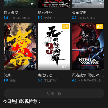
正片
正片
正片
最后孤屋
绝密任务
孤军突围
5.0
5.0
3.0
The Last House/
绝密任务/
Lucky Strike/
正片
正片
正片
正片
正片
怒杀
毒战行动
忍者战争 黑狐 VS 将军乃忍者
1.0
5.0
4.0
未知
毒战行动/
NINJA WARS：BLACKFOX vs SHOGUN&#039;S NINJA/
换一换
今日热门影视推荐：