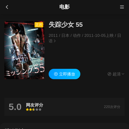
电影
失踪少女 55
正片
2011
/
日本
/
动作
/
2011-10-05上映
/
日
语
立即播放
超清
5.0
网友评分
220次评分
很差
较差
还行
推荐
力荐