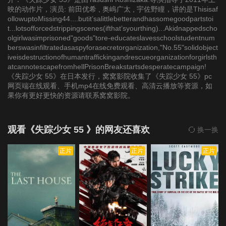
映的动作片，演员: 前田优希 , 奥嵨广太 , 宇佐野瞳，讲的是Thisisaf
ollowuptoMissing44....butit’salittlebetterandhassomegoodpartstoi
t...lotsofforcedstrippingscenes(ifthat’syourthing)...Akidnappedscho
olgirlwasimprisoned"goods"tore-educateslavesschoolstudentnum
berswasinfiltratedasaspyforasecretorganization,"No.55"solidobject
iveisdestructionofhumantraffickingandrescueorganizationforgirlsth
atcannotescapefromhellPrisonBreakstartsdesperatecampaign!
《失踪少女 55》在日本发行，窝窝影院收集了《失踪少女 55》pc
网页端在线观看、手机mp4在线免费观看、高清云播放等资源，如
果你有更好更快的资源请联系窝窝影院。
观看《失踪少女 55 》的网友还喜欢
换一换
正片
正片
正片