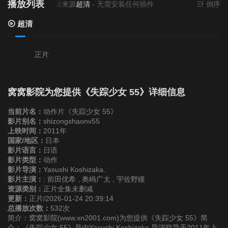
播放列表
当前资源来源
超清
- 无需安装任何插件
倒序
超清
正片
窝窝影院为您提供《失踪少女 55》详细信息
当前片名：
动作片《失踪少女 55》
影片别名：
shizongshaonv55
上映时间：
2011年
国家/地区：
日本
影片语言：
日语
影片类型：
动作
影片导演：
Yasushi Koshizaka.
影片主演：
: 前田优希 , 奥嵨广太 , 宇佐野瞳
资源类别：
正片全集未删减
更新：
正片/2026-01-24 20:39:14
总播放次数：
532次
简介：窝窝影院(www.xn2001.com)为您提供《失踪少女 55》简
介：《失踪少女 55》是由Yasushi Koshizaka.导演指导于2011年上