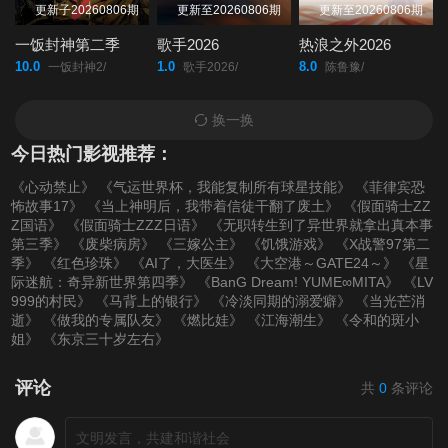
更新子20260806期
更新至20260806期
更新至20260806期
一饭封神第二季
歌手2026
热浪之外2026
10.0
1.0
8.0
一饭封神2/
歌手2026/
陈鲁豫/
换一换
今日热门影视推荐：
《心动禁止》
《气运世界杯，我能复制所有球星技能》
《菲律宾恐
怖故事17》
《当上神明后，我带着信徒干翻了废土》
《假面骑士ZZ
Z国语》
《假面骑士ZZZ日语》
《无职转生到了异世界就拿出真本事
第三季》
《废柴病房》
《三嫁公主》
《饥饿游戏》
《X战警97第二
季》
《红色珍珠》
《AI了，大医生》
《大空港～GATE24～》
《星
际迷航：奇异新世界第四季》
《BanG Dream! YUME∞MITA》
《LV
999的村民》
《马背上的银行》
《冷淡同期的溺爱癖》
《当光芒消
逝》
《做我的专属队友》
《燃比娃》
《江海潮生》
《令和的斑小
姐》
《东京三十岁左右》
评论
共
0
条评论