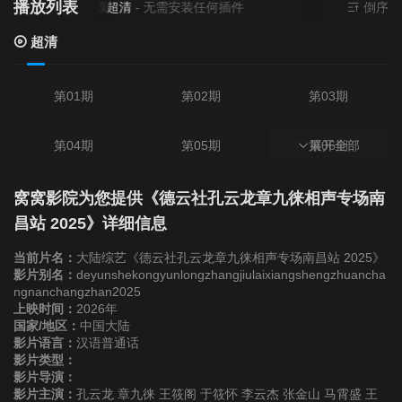
播放列表
当前资源来源
超清
- 无需安装任何插件
倒序
超清
第01期
第02期
第03期
第04期
第05期
第06期
展开全部
第07期
窝窝影院为您提供《德云社孔云龙章九徕相声专场南
昌站 2025》详细信息
当前片名：
大陆综艺《德云社孔云龙章九徕相声专场南昌站 2025》
影片别名：
deyunshekongyunlongzhangjiulaixiangshengzhuancha
ngnanchangzhan2025
上映时间：
2026年
国家/地区：
中国大陆
影片语言：
汉语普通话
影片类型：
影片导演：
影片主演：
孔云龙 章九徕 王筱阁 于筱怀 李云杰 张金山 马霄盛 王