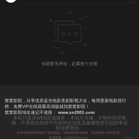
当前暂无评论，赶紧抢个沙发
窝窝影院，分享优质蓝光电影美剧影视大全，每周更新电影排行
榜，免费VIP在线观看高清版就找窝窝影院！
窝窝影院
域名速记不迷路：
www.xn2001.com
本站只提供WEB页面服务，本站不存储、不制作任何视
频，不承担任何由于内容的合法性及健康性所引起的争议
和法律责任。
若本站收录内容侵犯了您的权益，请附说明联系邮箱，本站将第一时间处理。
联系邮箱：123456@test.cn