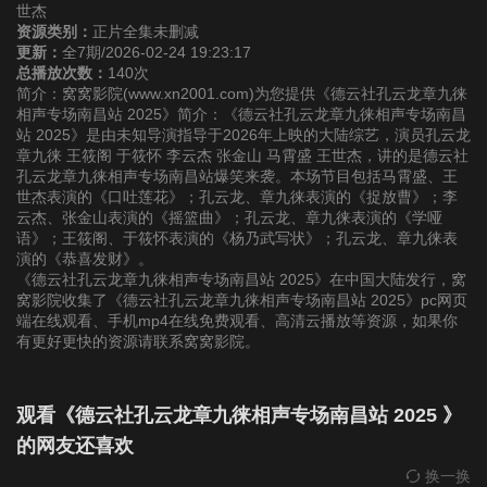
世杰
资源类别：
正片全集未删减
更新：
全7期/2026-02-24 19:23:17
总播放次数：
140次
简介：窝窝影院(www.xn2001.com)为您提供《德云社孔云龙章九徕
相声专场南昌站 2025》简介：《德云社孔云龙章九徕相声专场南昌
站 2025》是由未知导演指导于2026年上映的大陆综艺，演员孔云龙
章九徕 王筱阁 于筱怀 李云杰 张金山 马霄盛 王世杰，讲的是德云社
孔云龙章九徕相声专场南昌站爆笑来袭。本场节目包括马霄盛、王
世杰表演的《口吐莲花》；孔云龙、章九徕表演的《捉放曹》；李
云杰、张金山表演的《摇篮曲》；孔云龙、章九徕表演的《学哑
语》；王筱阁、于筱怀表演的《杨乃武写状》；孔云龙、章九徕表
演的《恭喜发财》。
《德云社孔云龙章九徕相声专场南昌站 2025》在中国大陆发行，窝
窝影院收集了《德云社孔云龙章九徕相声专场南昌站 2025》pc网页
端在线观看、手机mp4在线免费观看、高清云播放等资源，如果你
有更好更快的资源请联系窝窝影院。
观看《德云社孔云龙章九徕相声专场南昌站 2025 》
的网友还喜欢
换一换