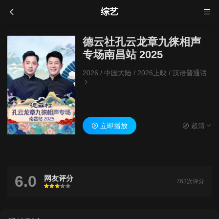
综艺
德云社孔云龙章九徕相声
专场南昌站 2025
2026
/
中国大陆
/
2026上映
/
汉语普通话
立即播放
超清
6.0
网友评分
763次评分
很差
较差
还行
推荐
力荐