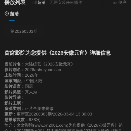
播放列表
当前资源来源
超清
- 无需安装任何插件
倒序
超清
第20260303期
窝窝影院为您提供《2026安徽元宵》详细信息
当前片名：
大陆综艺《2026安徽元宵》
影片别名：
2026anhuiyuanxiao
上映时间：
2026年
国家/地区：
中国大陆
影片语言：
国语
影片类型：
真人秀
影片导演：
影片主演：
资源类别：
正片全集未删减
更新：
更新至20260303期/2026-03-04 13:30:03
总播放次数：
938次
简介：窝窝影院(www.xn2001.com)为您提供《2026安徽元宵》简
介：《2026安徽元宵》是由未知导演指导于2026年上映的大陆综