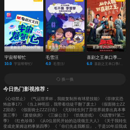
更新至20260807期
更新至20260805（期
更新至20260807期
宇宙帮帮忙
毛雪汪
喜剧之王单口季第三季
10.0
4.0
6.0
宇宙帮帮忙/
毛雪汪/
喜剧之王单口季/第三季/
换一换
今日热门影视推荐：
《心动禁止》
《气运世界杯，我能复制所有球星技能》
《菲律宾恐
怖故事17》
《当上神明后，我带着信徒干翻了废土》
《假面骑士ZZ
Z国语》
《假面骑士ZZZ日语》
《无职转生到了异世界就拿出真本事
第三季》
《废柴病房》
《三嫁公主》
《饥饿游戏》
《X战警97第二
季》
《红色珍珠》
《从0位居民开始的边境领主大人》
《关于我转生
变成史莱姆这档事第四季》
《『你们先走我断后』，于是10年后我成