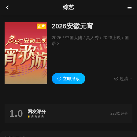
综艺
2026安徽元宵
正片
2026
/
中国大陆
/
真人秀
/
2026上映
/
国
语
立即播放
超清
1.0
网友评分
223次评分
很差
较差
还行
推荐
力荐