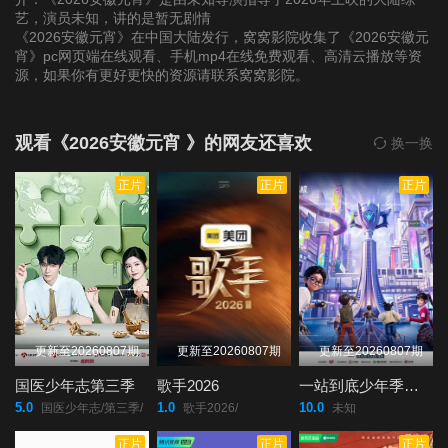
艺，演员未知，讲的是暂无剧情
《2026安徽元宵》在中国大陆发行，窝窝影院收集了《2026安徽元
宵》pc网页端在线观看、手机mp4在线免费观看、高清云播放等资
源，如果你有更好更快的资源请联系窝窝影院。
观看《2026安徽元宵 》的网友还喜欢
换一换
正片
正片
正片
更新至20260807期
更新至20260807期
更新至20260807期
国医少年志第三季
歌手2026
一站到底少年季第二季
5.0
1.0
10.0
国医少年志/第三季/
歌手2026/
未知
正片
正片
正片