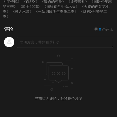
为了传说》
《血战X》
《普通的恋爱》
《绘梦婚礼》
《国医少年志
第三季》
《歌手2026》
《描绘直至生命尽头》
《天赐的声音第七
季》
《神之水滴》
《一站到底少年季第二季》
《财阀X刑警第二
季》
评论
共
0
条评论
当前暂无评论，赶紧抢个沙发