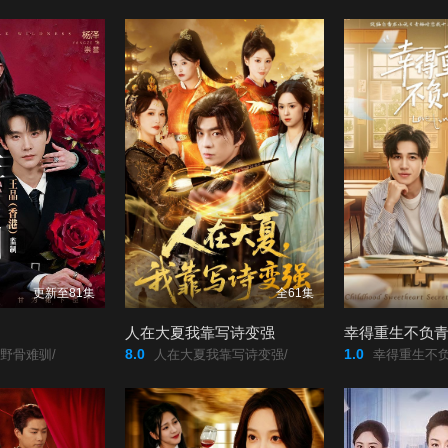
更新至81集
全61集
人在大夏我靠写诗变强
幸得重生不负
8.0
1.0
野骨难驯/
人在大夏我靠写诗变强/
幸得重生不负