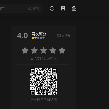
搜索
4.0
网友评分
929次评分
很差
较差
还行
推荐
力荐
我也要给影片打分
扫一扫用手机访问