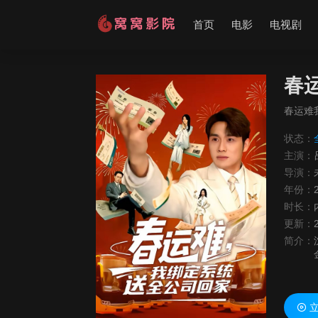
首页
电影
电视剧
春
春运难
状态：
主演：
导演：
年份：
时长：
更新：
简介：
立