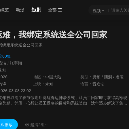
短剧
综艺
动漫
全部
视频
运难，我绑定系统送全公司回家
我绑定系统送全公司回家
全80集
吕洁
/
张宇翔
未知
2026
地区：
中国大陆
类型：
男频
/
脑洞
/
虐渣
内详
上映：
未知
语言：
普通话
2026-03-08 23:02
沈年被取消了春节假期后觉醒春运神豪系统，让员工回家即可获得高额现
金奖励。凭借一心想让员工返乡的目标和系统奖励，沈年逐步解决了集团
恶意拖欠工资、工厂总管高压管制工人，大哥未婚妻利用权势威胁员工等
难题。。。
即播放
超清2组