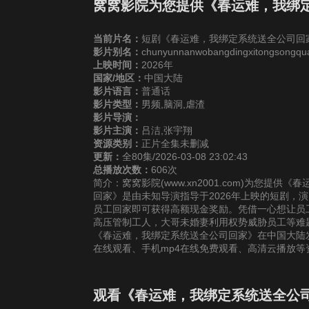
25
26
2
窝窝影院为您提供《春运难，我绑
当前片名：
短剧《春运难，我绑定系统送全公司回
31
32
3
影片别名：
chunyunnanwobangdingxitongsongqua
上映时间：
2026年
国家/地区：
中国大陆
37
38
3
影片语言：
普通话
影片类型：
男频,脑洞,虐渣
43
44
4
影片导演：
影片主演：
吕洁,张宇翔
资源类别：
正片全集未删减
49
50
5
更新：
全80集/2026-03-08 23:02:43
总播放次数：
606次
简介：窝窝影院(www.xn2001.com)为您
55
56
5
回家》是由未知导演指导于2026年上映的短剧，
员工回家即可获得高额现金奖励。凭借一心想让员
高压管制工人，大哥未婚妻利用权势威胁员工等难
61
62
6
《春运难，我绑定系统送全公司回家》在中国大陆
在线观看、手机mp4在线免费观看、高清云播放
67
68
6
观看《春运难，我绑定系统送全公司
73
74
7