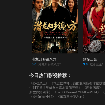
全68集
潜龙归乡镇八方
致命三金
5.0
3.0
潜龙归乡镇八方/
致命三金/
今日热门影视推荐：
《心动禁止》
《气运世界杯，我能复制所有球星技
生到了异世界就拿出真本事第三季》
《废柴病房》
新世界第四季》
《BanG Dream! YUME∞MITA》
《
《令和的斑小姐》
《东京三十岁左右》