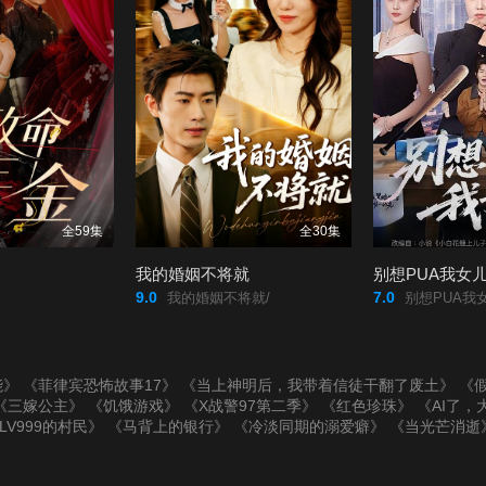
全59集
全30集
我的婚姻不将就
别想PUA我女
9.0
7.0
我的婚姻不将就/
别想PUA我女
能》
《菲律宾恐怖故事17》
《当上神明后，我带着信徒干翻了废土》
《假
《三嫁公主》
《饥饿游戏》
《X战警97第二季》
《红色珍珠》
《AI了，
LV999的村民》
《马背上的银行》
《冷淡同期的溺爱癖》
《当光芒消逝