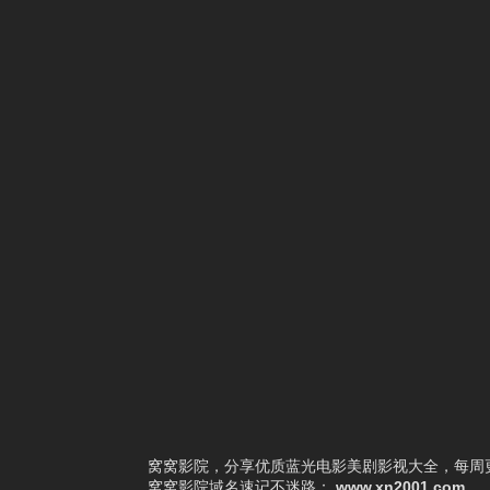
1
真千金身份曝光，惊乍全网
2
红妆万丈
3
逆子别反了，你爹我真是千古一帝
4
重生1993：暗海
5
闺蜜拿下我老板后我赢麻了
6
闪婚后，顾教官沦陷了
7
被拐上山后，竟无敌于都市
8
生死归途
9
前妻追悔莫及
10
抱歉你才是猎物
窝窝影院，分享优质蓝光电影美剧影视大全，每周更
窝窝影院
域名速记不迷路：
www.xn2001.com