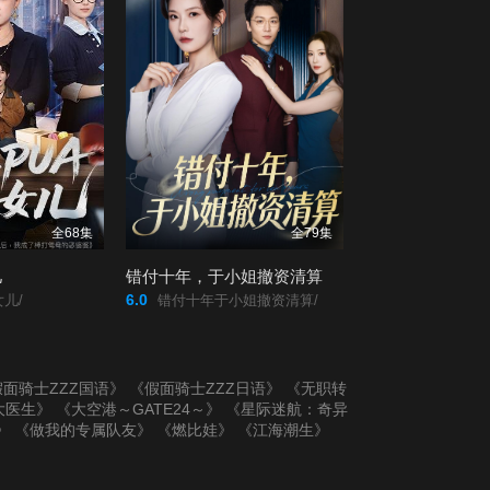
全68集
全79集
儿
错付十年，于小姐撤资清算
6.0
儿/
错付十年于小姐撤资清算/
面骑士ZZZ国语》
《假面骑士ZZZ日语》
《无职转
大医生》
《大空港～GATE24～》
《星际迷航：奇异
》
《做我的专属队友》
《燃比娃》
《江海潮生》