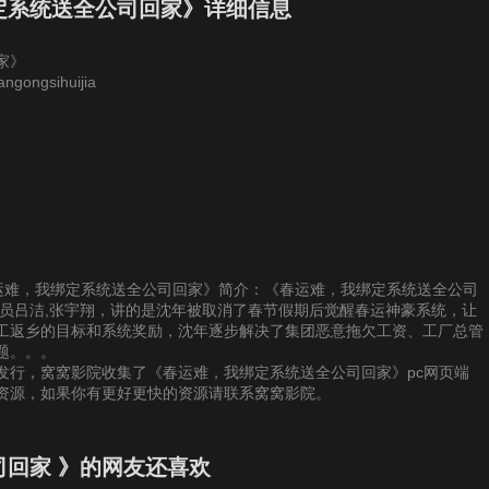
7
28
29
30
定系统送全公司回家》详细信息
家》
3
34
35
36
ngongsihuijia
9
40
41
42
5
46
47
48
1
52
53
54
提供《春运难，我绑定系统送全公司回家》简介：《春运难，我绑定系统送全公司
7
58
59
60
演员吕洁,张宇翔，讲的是沈年被取消了春节假期后觉醒春运神豪系统，让
工返乡的目标和系统奖励，沈年逐步解决了集团恶意拖欠工资、工厂总管
题。。。
3
64
65
66
发行，窝窝影院收集了《春运难，我绑定系统送全公司回家》pc网页端
等资源，如果你有更好更快的资源请联系窝窝影院。
9
70
71
72
回家 》的网友还喜欢
5
76
77
78