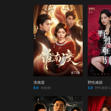
79
80
全72集
淮南渡
野性难驯
8.0
3.0
淮南渡/
野性难驯＆