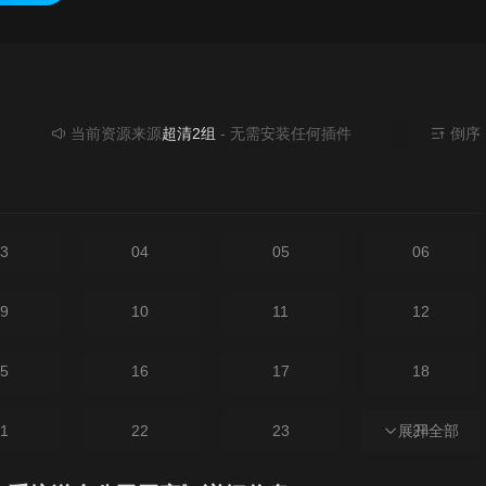
当前资源来源
超清2组
- 无需安装任何插件
倒序
3
04
05
06
9
10
11
12
5
16
17
18
1
22
23
展开全部
24