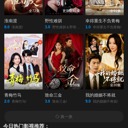
46
47
48
全72集
更新至81集
全91集
淮南渡
野性难驯
幸得重生不负青梅
49
50
51
8.0
3.0
1.0
淮南渡/
野性难驯＆野骨难驯/
幸得重生不负青梅/
52
53
54
55
56
57
58
59
60
全74集
全59集
全30集
61
青梅竹马
致命三金
我的婚姻不将就
2.0
3.0
9.0
青梅竹马/
致命三金/
我的婚姻不将就/
换一换
今日热门影视推荐：