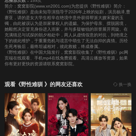
总播放次数：
159次
简介：窝窝影院(www.xn2001.com)为您提供《野性难驯》简介：
《野性难驯》是由未知导演指导于2026年上映的短剧，演员杨泽,曹
22
23
24
赛亚，讲的是女大学生程辛在绝境中意外获得帮派大嫂宋凝的玉
镯，由此被误认为是崇家掌权人的遗孀。为保护母亲、摆脱困境，
她毅然决定冒充身份进入崇家，并与多疑敏锐的崇誉展开周旋。在
25
26
27
充满猜忌与试探的朝夕相处中，两人从虚情假意的对抗，到绝境之
下的彼此维护，于重重危机与谎言中萌生了无法自抑的真情。历经
生死考验后，最终坦诚相对，彼此救赎，终成眷属。
28
29
30
《野性难驯》在中国大陆发行，窝窝影院收集了《野性难驯》pc网
页端在线观看、手机mp4在线免费观看、高清云播放等资源，如果
31
32
33
你有更好更快的资源请联系窝窝影院。
34
35
36
观看《野性难驯 》的网友还喜欢
换一换
37
38
39
40
41
42
43
44
45