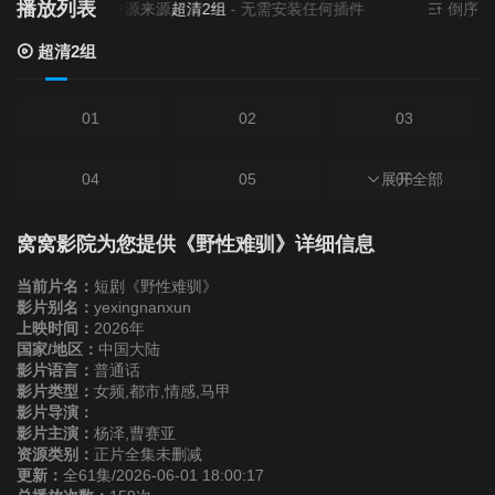
播放列表
当前资源来源
超清2组
- 无需安装任何插件
倒序
超清2组
01
02
03
04
05
展开全部
06
07
08
09
窝窝影院为您提供《野性难驯》详细信息
当前片名：
短剧《野性难驯》
10
11
12
影片别名：
yexingnanxun
上映时间：
2026年
国家/地区：
中国大陆
13
14
15
影片语言：
普通话
影片类型：
女频,都市,情感,马甲
影片导演：
16
17
18
影片主演：
杨泽,曹赛亚
资源类别：
正片全集未删减
更新：
全61集/2026-06-01 18:00:17
19
20
21