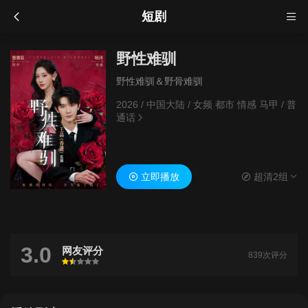
短剧
野性难驯
野性难驯＆野骨难驯
2026
/
中国大陆
/
女频 都市 情感 马甲
/
普
通话
立即播放
超清2组
3.0
网友评分
839次评分
很差
较差
还行
推荐
力荐