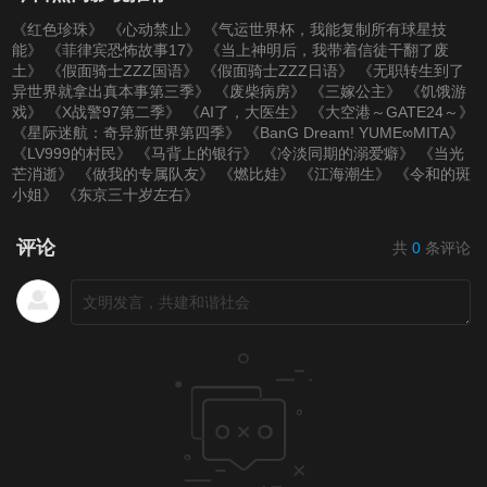
《红色珍珠》
《心动禁止》
《气运世界杯，我能复制所有球星技
能》
《菲律宾恐怖故事17》
《当上神明后，我带着信徒干翻了废
土》
《假面骑士ZZZ国语》
《假面骑士ZZZ日语》
《无职转生到了
异世界就拿出真本事第三季》
《废柴病房》
《三嫁公主》
《饥饿游
戏》
《X战警97第二季》
《AI了，大医生》
《大空港～GATE24～》
《星际迷航：奇异新世界第四季》
《BanG Dream! YUME∞MITA》
《LV999的村民》
《马背上的银行》
《冷淡同期的溺爱癖》
《当光
芒消逝》
《做我的专属队友》
《燃比娃》
《江海潮生》
《令和的斑
小姐》
《东京三十岁左右》
评论
共
0
条评论