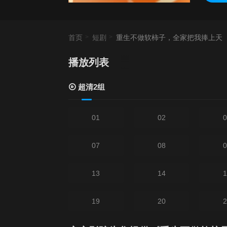
首页
短剧
重生不做软柿子，全家把我捧上天
播放列表
超清2组
01
02
0
07
08
0
13
14
1
19
20
2