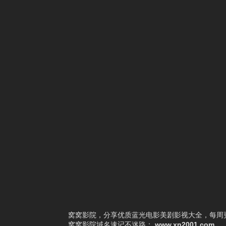
1
真千金身份曝光，惊乍全网
2
红妆万丈
3
逆子别反了，你爹我真是千古一帝
4
重生1993：暗海
5
前妻追悔莫及
6
闺蜜拿下我老板后我赢麻了
7
闪婚后，顾教官沦陷了
8
被拐上山后，竟无敌于都市
9
抱歉你才是猎物
10
生死归途
窝窝影院，分享优质蓝光电影美剧影视大全，每周更
窝窝影院
域名速记不迷路：
www.xn2001.com