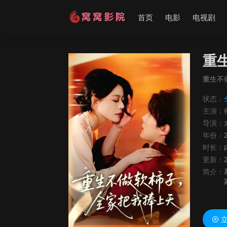
首页
电影
电视剧
重
重生不
状态：
主演：
导演：
年份：
时长：
更新：
简介：
立