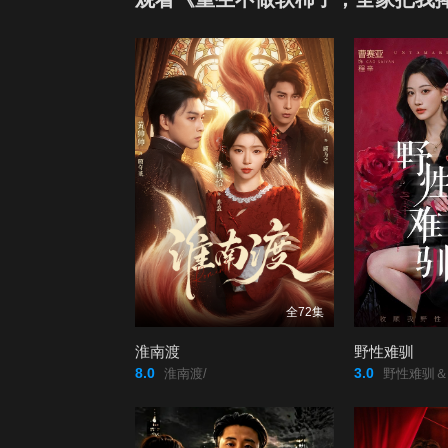
79
80
8
全72集
淮南渡
野性难驯
8.0
3.0
淮南渡/
野性难驯＆