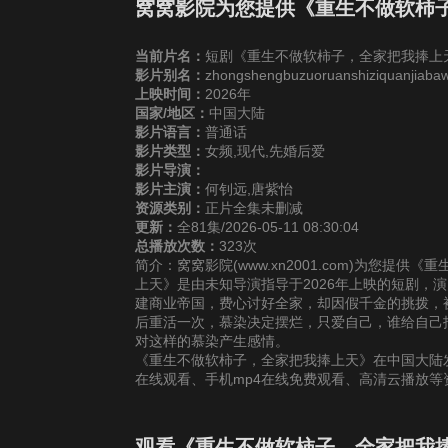
25
26
2
窝窝影院为您提供《重生不做软柿
当前片名：
短剧《重生不做软柿子，全家把我捧上
31
32
3
影片别名：
zhongshengbuzuoruanshiziquanjiaba
上映时间：
2026年
国家/地区：
中国大陆
37
38
3
影片语言：
普通话
影片类型：
女频,现代,先婚后爱
43
44
4
影片导演：
影片主演：
何钊远,唐紫怡
资源类别：
正片全集未删减
49
50
5
更新：
全81集/2026-05-11 08:30:04
总播放次数：
323次
简介：窝窝影院(www.xn2001.com)为您
55
56
5
上天》是由未知导演指导于2026年上映的短剧，
建商业帝国，费心讨好全家，却因假千金的挑拨，
后重活一次，慕染决定摆烂，只爱自己，谁给自己
61
62
6
对这样的慕染产生感情。
《重生不做软柿子，全家把我捧上天》在中国大陆
在线观看、手机mp4在线免费观看、高清云播放
67
68
6
观看《重生不做软柿子，全家把我捧
73
74
7