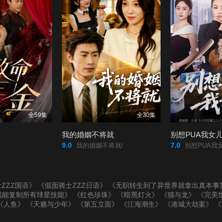
全59集
全30集
我的婚姻不将就
别想PUA我女
9.0
7.0
我的婚姻不将就/
别想PUA我女
ZZZ国语》
《假面骑士ZZZ日语》
《无职转生到了异世界就拿出真本事
我能复制所有球星技能》
《红色珍珠》
《暗黑灯火》
《猫与龙》
《完美
《人鱼》
《天籁与少年》
《第五立面》
《江海潮生》
《港城大劫案》
《