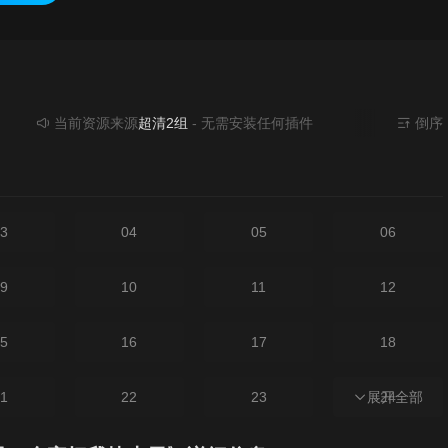
当前资源来源
超清2组
- 无需安装任何插件
倒序
3
04
05
06
9
10
11
12
5
16
17
18
1
22
23
展开全部
24