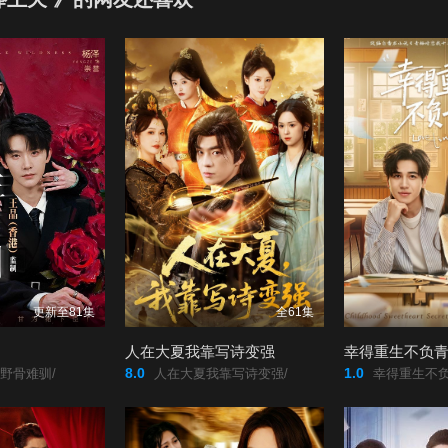
1
更新至81集
全61集
人在大夏我靠写诗变强
幸得重生不负
8.0
1.0
野骨难驯/
人在大夏我靠写诗变强/
幸得重生不负