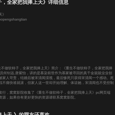
7
28
29
30
子，全家把我捧上天》详细信息
天》
3
34
35
36
wopengshangtian
9
40
41
42
5
46
47
48
1
52
53
54
提供《重生不做软柿子，全家把我捧上天》简介：《重生不做软柿子，全家把我捧
7
58
59
60
演员何钊远,唐紫怡，讲的是慕染前世作为慕家被寻回的真千金兢兢业业创
被家人苛责，结婚后被宋清闻漠视，最后惨死只获得宋清闻一个感动。死
找不痛快谁就滚，但家人这一世却开始理解、体谅她，宋清闻也不受控制
3
64
65
66
发行，窝窝影院收集了《重生不做软柿子，全家把我捧上天》pc网页端
等资源，如果你有更好更快的资源请联系窝窝影院。
9
70
71
72
上天 》的网友还喜欢
5
76
77
78