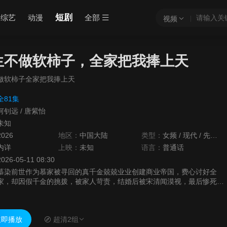
短剧
综艺
动漫
全部
视频
生不做软柿子，全家把我捧上天
做软柿子全家把我捧上天
全81集
何钊远
/
唐紫怡
未知
2026
地区：
中国大陆
类型：
女频
/
现代
/
先婚后爱
内详
上映：
未知
语言：
普通话
2026-05-11 08:30
慕染前世作为慕家被寻回的真千金兢兢业业创建商业帝国，费心讨好全
家，却因假千金的挑拨，被家人苛责，结婚后被宋清闻漠视，最后惨死只
获得宋清闻一个感动。死后重活一次，慕染决定摆烂，只爱自己，谁给自
己找不痛快谁就滚，但家人这一世却开始理解、体谅她，宋清闻也不受控
制对这样的慕染产生感情。
即播放
超清2组