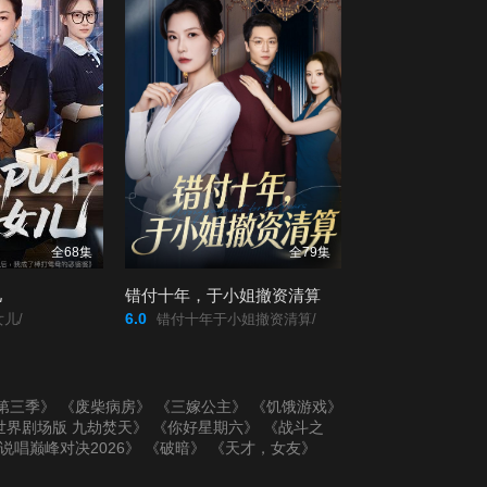
全68集
全79集
儿
错付十年，于小姐撤资清算
6.0
儿/
错付十年于小姐撤资清算/
第三季》
《废柴病房》
《三嫁公主》
《饥饿游戏》
世界剧场版 九劫焚天》
《你好星期六》
《战斗之
说唱巅峰对决2026》
《破暗》
《天才，女友》