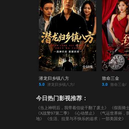
全68集
潜龙归乡镇八方
致命三金
5.0
3.0
潜龙归乡镇八方/
致命三金/
今日热门影视推荐：
《当上神明后，我带着信徒干翻了废土》
《假面骑士
《X战警97第二季》
《心动禁止》
《气运世界杯，
地》
《生活、拉里与不快乐的追求：一部美国史》