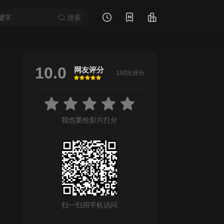
搜索
10.0
网友评分
150次评分
很差
较差
还行
推荐
力荐
我也要给影片打分
扫一扫用手机访问