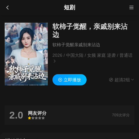
短剧
软柿子觉醒，亲戚别来沾
边
软柿子觉醒亲戚别来沾边
2026
/
中国大陆
/
女频 家庭 逆袭
/
普通话
立即播放
超清2组
2.0
网友评分
709次评分
很差
较差
还行
推荐
力荐