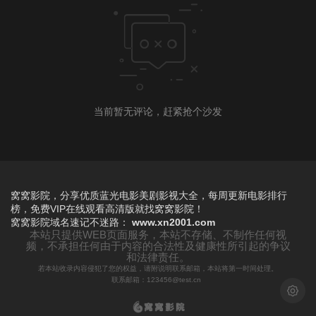
当前暂无评论，赶紧抢个沙发
窝窝影院，分享优质蓝光电影美剧影视大全，每周更新电影排行
榜，免费VIP在线观看高清版就找窝窝影院！
窝窝影院
域名速记不迷路：
www.xn2001.com
本站只提供WEB页面服务，本站不存储、不制作任何视
频，不承担任何由于内容的合法性及健康性所引起的争议
和法律责任。
若本站收录内容侵犯了您的权益，请附说明联系邮箱，本站将第一时间处理。
联系邮箱：123456@test.cn
浅色模