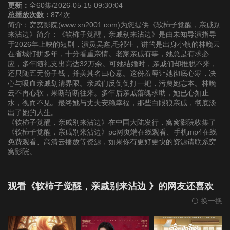
更新：
全60集/2026-05-15 09:30:04
总播放次数：
874次
22
23
24
简介：窝窝影院(www.xn2001.com)为您提供《软柿子觉醒，亲戚别
来沾边》简介：《软柿子觉醒，亲戚别来沾边》是由未知导演指导
于2026年上映的短剧，演员吴鑫,毛祁生，讲的是出身小镇的林晚云
25
26
27
在省城打拼多年，十分看重亲情。老家亲戚有事，她总是有求必
应，多年随礼支出高达32万余。可她结婚时，亲戚们却推脱不来，
还只随五元份子钱，并美其名曰心意。这份羞辱让她彻底心寒，决
28
29
30
心与吸血亲戚划清界限。亲戚们反倒倒打一耙，污蔑她忘本。林晚
云不再心软，果断斩断往来。多年后亲戚落魄求助，她已心如止
水，视而不见。最终她与丈夫安稳幸福，那些白眼狼亲戚，彻底淡
31
32
33
出了她的人生。
《软柿子觉醒，亲戚别来沾边》在中国大陆发行，窝窝影院收集了
《软柿子觉醒，亲戚别来沾边》pc网页端在线观看、手机mp4在线
34
35
36
免费观看、高清云播放等资源，如果你有更好更快的资源请联系窝
窝影院。
37
38
39
观看《软柿子觉醒，亲戚别来沾边 》的网友还喜欢
40
41
42
换一换
43
44
45