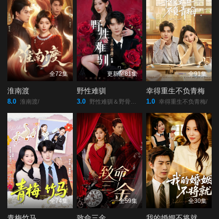
46
47
48
49
50
51
52
53
54
全72集
更新至81集
全91集
淮南渡
野性难驯
幸得重生不负青梅
55
56
57
8.0
3.0
1.0
淮南渡/
野性难驯＆野骨难驯/
幸得重生不负青梅/
58
59
60
全74集
全59集
全30集
青梅竹马
致命三金
我的婚姻不将就