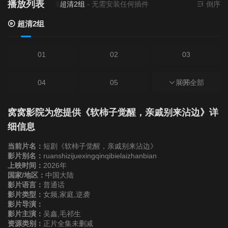
播放列表
当前资源来源
超清2组
- 无需安装任何插件
倒序
超清2组
01
02
03
04
05
展开全部
06
07
08
09
窝窝影院为您提供《软柿子觉醒，亲戚别来沾边》详
细信息
10
11
12
当前片名：
短剧《软柿子觉醒，亲戚别来沾边》
影片别名：
ruanshizijuexingqinqibielaizhanbian
上映时间：
2026年
13
14
15
国家/地区：
中国大陆
影片语言：
普通话
影片类型：
16
女频,家庭,逆袭
17
18
影片导演：
影片主演：
吴鑫,毛祁生
19
20
21
资源类别：
正片全集未删减