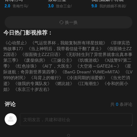
2.0
3.0
9.0
青梅竹马/
致命三金/
我的婚姻不将就/
换一换
今日热门影视推荐：
《心动禁止》
《气运世界杯，我能复制所有球星技能》
《菲律宾恐
怖故事17》
《当上神明后，我带着信徒干翻了废土》
《假面骑士ZZ
Z国语》
《假面骑士ZZZ日语》
《无职转生到了异世界就拿出真本事
第三季》
《废柴病房》
《三嫁公主》
《饥饿游戏》
《X战警97第二
季》
《红色珍珠》
《AI了，大医生》
《大空港～GATE24～》
《星
际迷航：奇异新世界第四季》
《BanG Dream! YUME∞MITA》
《LV
999的村民》
《马背上的银行》
《冷淡同期的溺爱癖》
《当光芒消
逝》
《做我的专属队友》
《燃比娃》
《江海潮生》
《令和的斑小
姐》
《东京三十岁左右》
评论
共
0
条评论