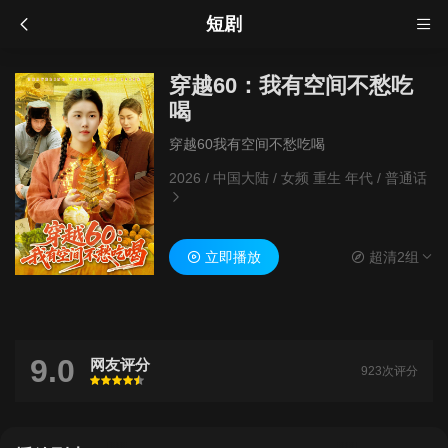
短剧
穿越60：我有空间不愁吃
喝
穿越60我有空间不愁吃喝
2026
/
中国大陆
/
女频 重生 年代
/
普通话
立即播放
超清2组
9.0
网友评分
923次评分
很差
较差
还行
推荐
力荐