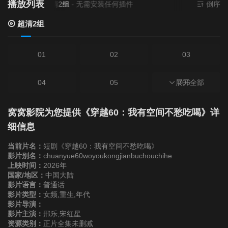
播放列表
当前资源来源
超清2组
- 无需安装任何插件
倒序
超清2组
01
02
03
04
05
展开全部
06
07
08
09
窝窝影院为您提供《穿越60：我有空间不愁吃喝》详
细信息
10
11
12
当前片名：
短剧《穿越60：我有空间不愁吃喝》
影片别名：
chuanyue60woyoukongjianbuchouchihe
上映时间：
2026年
13
14
15
国家/地区：
中国大陆
影片语言：
普通话
影片类型：
16
女频,重生,年代
17
18
影片导演：
影片主演：
邢乐,宋红星
19
20
21
资源类别：
正片全集未删减