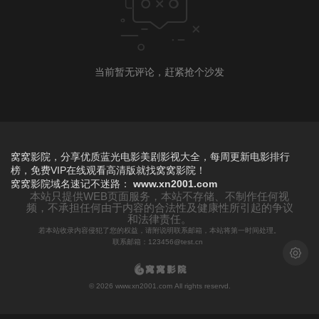
当前暂无评论，赶紧抢个沙发
窝窝影院，分享优质蓝光电影美剧影视大全，每周更新电影排行
榜，免费VIP在线观看高清版就找窝窝影院！
窝窝影院
域名速记不迷路：
www.xn2001.com
本站只提供WEB页面服务，本站不存储、不制作任何视
频，不承担任何由于内容的合法性及健康性所引起的争议
和法律责任。
若本站收录内容侵犯了您的权益，请附说明联系邮箱，本站将第一时间处理。
联系邮箱：123456@test.cn
浅色模
© 2026 www.xn2001.com All rights reservd.