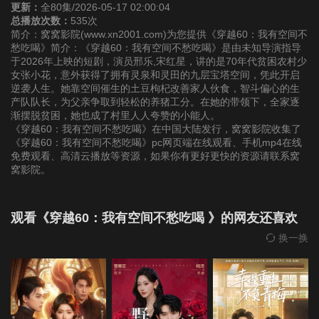
更新：
全80集/2026-05-17 02:00:04
总播放次数：
535次
22
23
24
简介：窝窝影院(www.xn2001.com)为您提供《穿越60：我有空间不
愁吃喝》简介：《穿越60：我有空间不愁吃喝》是由未知导演指导
于2026年上映的短剧，演员邢乐,宋红星，讲的是70年代贫困农村少
25
26
27
女张小花，意外获得了拥有灵泉和灵田的九层宝塔空间，凭此开启
逆袭人生。她靠空间催生的土豆枸杞改善家人伙食，智斗偏心的生
产队队长，为父亲争取到轻松的养猪工分。在她的带领下，全家逐
28
29
30
渐摆脱贫困，她也成了村里人人夸赞的小能人。
《穿越60：我有空间不愁吃喝》在中国大陆发行，窝窝影院收集了
《穿越60：我有空间不愁吃喝》pc网页端在线观看、手机mp4在线
31
32
33
免费观看、高清云播放等资源，如果你有更好更快的资源请联系窝
窝影院。
34
35
36
观看《穿越60：我有空间不愁吃喝 》的网友还喜欢
37
38
39
换一换
40
41
42
43
44
45