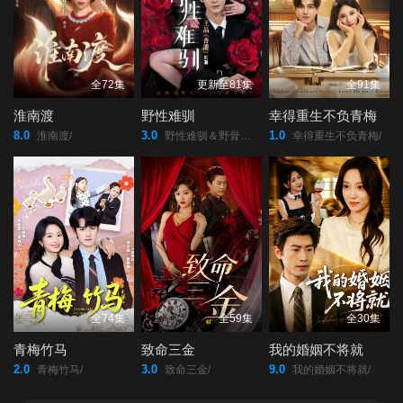
46
47
48
49
50
51
全72集
更新至81集
全91集
淮南渡
野性难驯
幸得重生不负青梅
52
53
54
8.0
3.0
1.0
淮南渡/
野性难驯＆野骨难驯/
幸得重生不负青梅/
55
56
57
58
59
60
61
62
63
全74集
全59集
全30集
64
65
66
青梅竹马
致命三金
我的婚姻不将就
2.0
3.0
9.0
青梅竹马/
致命三金/
我的婚姻不将就/
67
68
69