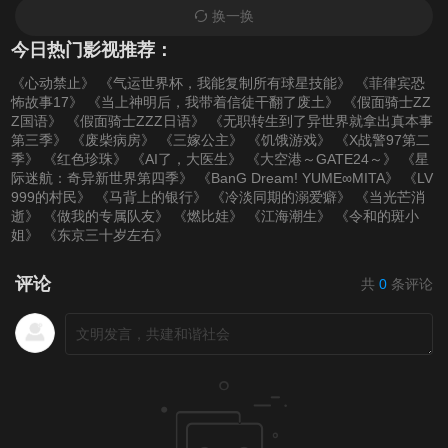
换一换
70
71
72
今日热门影视推荐：
《心动禁止》
《气运世界杯，我能复制所有球星技能》
《菲律宾恐
73
74
75
怖故事17》
《当上神明后，我带着信徒干翻了废土》
《假面骑士ZZ
Z国语》
《假面骑士ZZZ日语》
《无职转生到了异世界就拿出真本事
76
77
78
第三季》
《废柴病房》
《三嫁公主》
《饥饿游戏》
《X战警97第二
季》
《红色珍珠》
《AI了，大医生》
《大空港～GATE24～》
《星
际迷航：奇异新世界第四季》
《BanG Dream! YUME∞MITA》
《LV
79
80
999的村民》
《马背上的银行》
《冷淡同期的溺爱癖》
《当光芒消
逝》
《做我的专属队友》
《燃比娃》
《江海潮生》
《令和的斑小
姐》
《东京三十岁左右》
评论
共
0
条评论