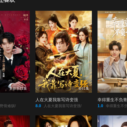
1
82
83
84
7
88
89
90
更新至81集
全61集
人在大夏我靠写诗变强
幸得重生不负
8.0
1.0
野骨难驯/
人在大夏我靠写诗变强/
幸得重生不负