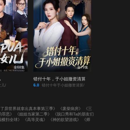
全68集
全79集
儿
错付十年，于小姐撤资清算
6.0
儿/
错付十年于小姐撤资清算/
到了异世界就拿出真本事第三季》
《废柴病房》
《三
的罪恶》
《姐姐当家第二季》
《脱口秀和Ta的朋友们
我横扫全球》
《高等灵魂》
《神的欲望游戏》
《师