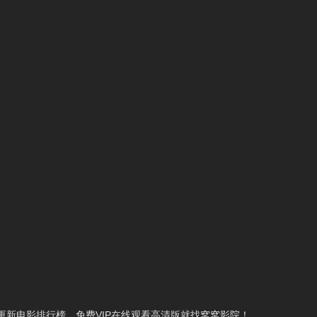
新电影排行榜，免费VIP在线观看高清版就找窝窝影院！