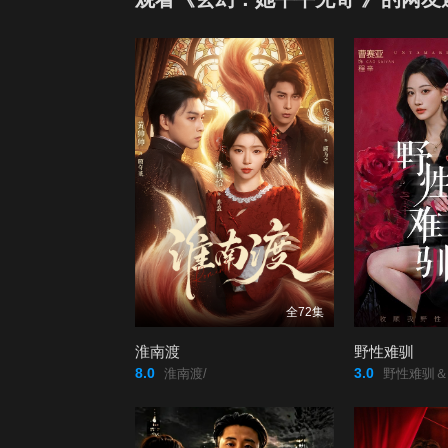
79
80
8
85
86
8
91
92
全72集
淮南渡
野性难驯
8.0
3.0
淮南渡/
野性难驯＆