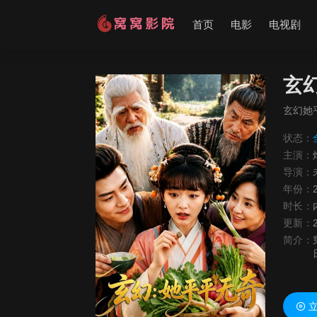
首页
电影
电视剧
玄
玄幻她
状态：
主演：
导演：
年份：
时长：
更新：
简介：
立