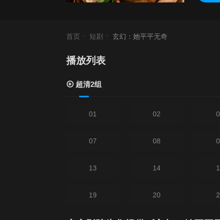
首页
短剧
玄幻：她平平无奇
播放列表
超清2组
01
02
0
07
08
0
13
14
1
19
20
2