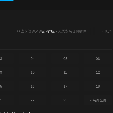
当前资源来源
超清2组
- 无需安装任何插件
倒序
3
04
05
06
9
10
11
12
5
16
17
18
1
22
23
展开全部
24