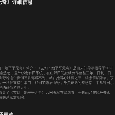
7
28
29
30
无奇》详细信息
3
34
35
36
9
40
41
42
5
46
47
48
1
52
53
54
供《玄幻：她平平无奇》简介：《玄幻：她平平无奇》是由未知导演指导于2026
7
58
59
60
的秦悠悠，意外绑定种田系统，在山野田间默默劳作整整三年。日复一日
山野岭连个俊俏郎君都遇不到。就在她满心吐槽之际，机缘悄然降临。宗
，一路径直指引掌门，找到了隐居山野，身负奇遇的秦悠悠。平凡种田小
3
64
65
66
样的修仙逆袭人生。
集了《玄幻：她平平无奇》pc网页端在线观看、手机mp4在线免费观
请联系窝窝影院。
9
70
71
72
还喜欢
5
76
77
78