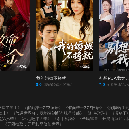
全59集
全30集
我的婚姻不将就
别想PUA我女
9.0
7.0
我的婚姻不将就/
别想PUA我女
干翻了废土》
《假面骑士ZZZ国语》
《假面骑士ZZZ日语》
《无职转生
禁止》
《气运世界杯，我能复制所有球星技能》
《红色珍珠》
《凛冬下
是第六季》
《种地吧第四季》
《杀手妈咪》
《全民御兽：开局山海经，
》
《无限抽取：开局核平修仙世界》