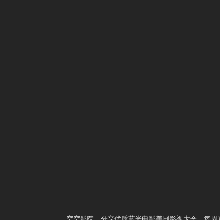
1
真千金身份曝光，惊乍全网
2
红妆万丈
3
逆子别反了，你爹我真是千古一帝
4
重生1993：暗海
5
闺蜜拿下我老板后我赢麻了
6
前妻追悔莫及
7
闪婚后，顾教官沦陷了
8
被拐上山后，竟无敌于都市
9
抱歉你才是猎物
10
生死归途
窝窝影院，分享优质蓝光电影美剧影视大全，每周更