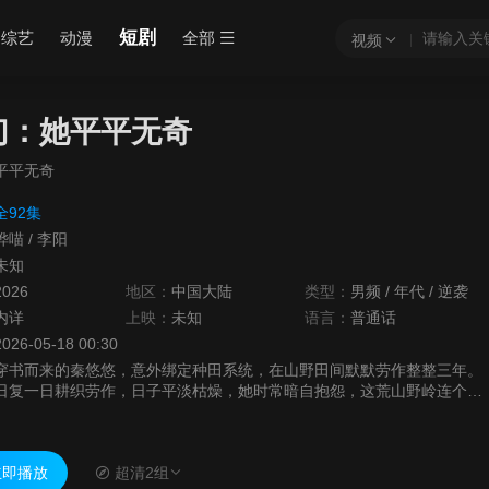
短剧
综艺
动漫
全部
视频
幻：她平平无奇
平平无奇
全92集
烨喵
/
李阳
未知
2026
地区：
中国大陆
类型：
男频
/
年代
/
逆袭
内详
上映：
未知
语言：
普通话
2026-05-18 00:30
穿书而来的秦悠悠，意外绑定种田系统，在山野田间默默劳作整整三年。
日复一日耕织劳作，日子平淡枯燥，她时常暗自抱怨，这荒山野岭连个俊
俏郎君都遇不到。就在她满心吐槽之际，机缘悄然降临。宗门掌门四处寻
访世外仙人，恰逢神鸟凤凰现世引路，一路径直指引掌门，找到了隐居山
野，身负奇遇的秦悠悠。平凡种田小女子，就此被仙门盯上，从此走出田
即播放
超清2组
园，开启不一样的修仙逆袭人生。