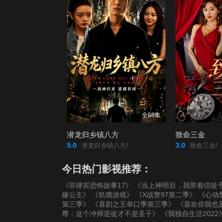
全68集
潜龙归乡镇八方
致命三金
5.0
3.0
潜龙归乡镇八方/
致命三金/
今日热门影视推荐：
《菲律宾恐怖故事17》
《当上神明后，我带着信徒
嫁公主》
《饥饿游戏》
《X战警97第二季》
《心动
第三季》
《喜剧之王单口季第三季》
《喜欢你我也
尊：这个冲师逆徒才不是圣子》
《我独自生活2022