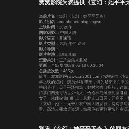
25
26
2
窝窝影院为您提供《玄幻：她平平
当前片名：
短剧《玄幻：她平平无奇》
31
32
3
影片别名：
xuanhuantapingpingwuqi
上映时间：
2026年
国家/地区：
中国大陆
37
38
3
影片语言：
普通话
影片类型：
男频,年代,逆袭
43
44
4
影片导演：
影片主演：
烨喵,李阳
资源类别：
正片全集未删减
49
50
5
更新：
全92集/2026-05-18 00:30:04
总播放次数：
485次
简介：窝窝影院(www.xn2001.com)为您提
55
56
5
年上映的短剧，演员烨喵,李阳，讲的是穿书而来
耕织劳作，日子平淡枯燥，她时常暗自抱怨，这荒
门掌门四处寻访世外仙人，恰逢神鸟凤凰现世引路
61
62
6
女子，就此被仙门盯上，从此走出田园，开启不一
《玄幻：她平平无奇》在中国大陆发行，窝窝影院收
看、高清云播放等资源，如果你有更好更快的资源
67
68
6
观看《玄幻：她平平无奇 》的网友
73
74
7