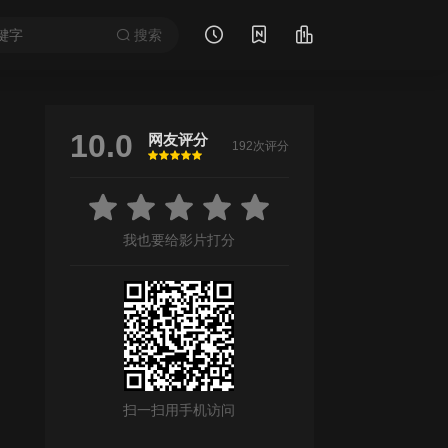
搜索
10.0
网友评分
192次评分
很差
较差
还行
推荐
力荐
我也要给影片打分
扫一扫用手机访问