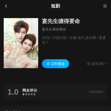
短剧
宴先生缠得要命
宴先生缠得要命
2026
/
中国大陆
/
女频 现代 娱乐圈
/
普通
话
立即播放
超清2组
1.0
网友评分
636次评分
很差
较差
还行
推荐
力荐