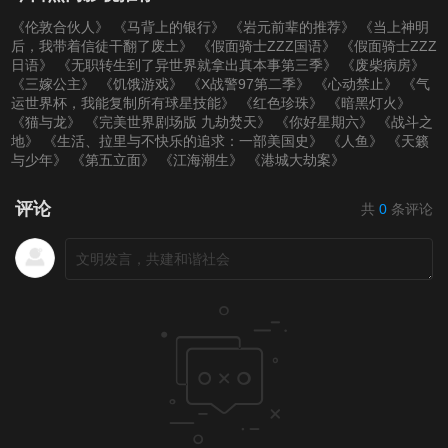
《伦敦合伙人》
《马背上的银行》
《岩元前辈的推荐》
《当上神明
后，我带着信徒干翻了废土》
《假面骑士ZZZ国语》
《假面骑士ZZZ
日语》
《无职转生到了异世界就拿出真本事第三季》
《废柴病房》
《三嫁公主》
《饥饿游戏》
《X战警97第二季》
《心动禁止》
《气
运世界杯，我能复制所有球星技能》
《红色珍珠》
《暗黑灯火》
《猫与龙》
《完美世界剧场版 九劫焚天》
《你好星期六》
《战斗之
地》
《生活、拉里与不快乐的追求：一部美国史》
《人鱼》
《天籁
与少年》
《第五立面》
《江海潮生》
《港城大劫案》
评论
共
0
条评论