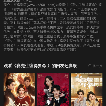
总播放次数：
620次
简介：窝窝影院(www.xn2001.com)为您提供《宴先生缠得要命》简
介：《宴先生缠得要命》是由未知导演指导于2026年上映的短剧，
22
23
24
演员邵巍,何田田，讲的是亚洲首富时兰遭亲人谋害，假死重生为小
演员安蓝。她曾花三千万买下宴时修，二人是误会重重的塑料夫
妻。宴时修得知时兰死讯后悔恨不已，发现安蓝就是时兰后开启追
25
26
27
妻模式。时兰以安蓝身份手撕渣男顾城宇、恶女陈蓓妮，解决家族
仇敌，在剧组逆袭。两人解开当年冷暴力、新婚夜等误会，确认心
意，宴时修守护时兰，时兰也重拾自我，最终事业爱情双丰收。
28
29
30
《宴先生缠得要命》在中国大陆发行，窝窝影院收集了《宴先生缠
得要命》pc网页端在线观看、手机mp4在线免费观看、高清云播放
31
32
33
等资源，如果你有更好更快的资源请联系窝窝影院。
34
35
36
观看《宴先生缠得要命 》的网友还喜欢
换一换
37
38
39
40
41
42
43
44
45