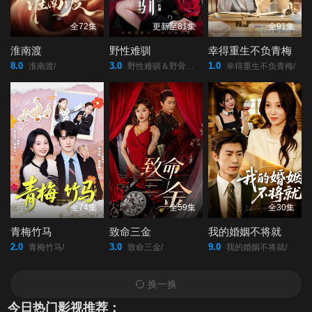
46
47
48
全72集
更新至81集
全91集
淮南渡
野性难驯
幸得重生不负青梅
49
50
51
8.0
3.0
1.0
淮南渡/
野性难驯＆野骨难驯/
幸得重生不负青梅/
52
53
54
55
56
57
58
59
60
全74集
全59集
全30集
61
62
青梅竹马
致命三金
我的婚姻不将就
2.0
3.0
9.0
青梅竹马/
致命三金/
我的婚姻不将就/
换一换
今日热门影视推荐：