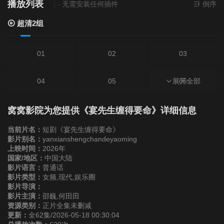
播放列表
资源来源
超清2组
- 无需安装任何插件
倒序
超清2组
01
02
03
04
05
展开全部
06
07
08
09
窝窝影院为您提供《宴先生缠得要命》详细信息
当前片名：
短剧《宴先生缠得要命》
10
11
12
影片别名：
yanxianshengchandeyaoming
上映时间：
2026年
国家/地区：
中国大陆
13
14
15
影片语言：
普通话
影片类型：
女频,现代,娱乐圈
影片导演：
16
17
18
影片主演：
邵巍,何田田
资源类别：
正片全集未删减
更新：
全62集/2026-05-18 00:30:04
19
20
21