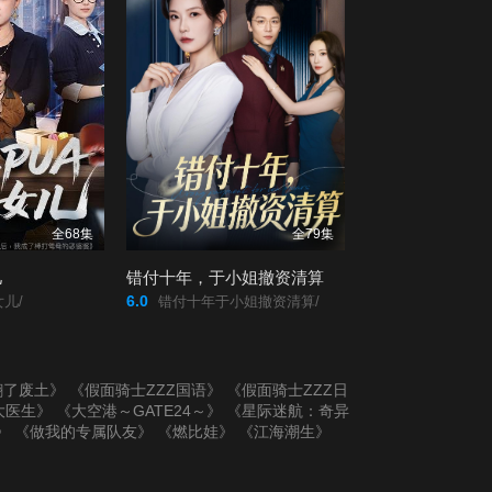
全68集
全79集
儿
错付十年，于小姐撤资清算
6.0
儿/
错付十年于小姐撤资清算/
翻了废土》
《假面骑士ZZZ国语》
《假面骑士ZZZ日
大医生》
《大空港～GATE24～》
《星际迷航：奇异
》
《做我的专属队友》
《燃比娃》
《江海潮生》