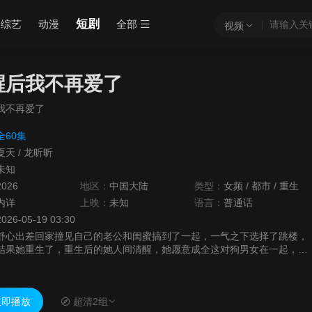
短剧
综艺
动漫
全部
视频
醒后我不再爱了
我不再爱了
全60集
夏天
/
龙昕昕
未知
2026
地区：
中国大陆
类型：
女频
/
都市
/
重生
内详
上映：
未知
语言：
普通话
2026-05-19 03:30
舒心出差回家撞见自己的老公和闺蜜搞到了一起，一气之下选择了跳楼，
结果她重生了，重生后的她人间清醒，她愿意成全这对狗男女在一起，她
制造各种机会让两人独处，而在她最脆弱无助的时候，陆以深一直做她坚
强的后盾，让她迷失的心灵有了依靠和归属。
即播放
超清2组