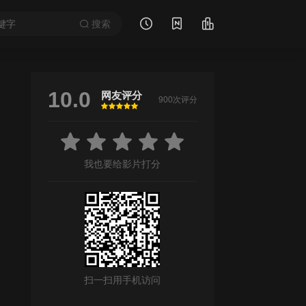
搜索
10.0
网友评分
900次评分
很差
较差
还行
推荐
力荐
我也要给影片打分
扫一扫用手机访问