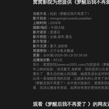
25
26
2
窝窝影院为您提供《梦醒后我不再
当前片名：
短剧《梦醒后我不再爱了》
31
32
3
影片别名：
mengxinghouwobuzaiailiao
上映时间：
2026年
国家/地区：
中国大陆
37
38
3
影片语言：
普通话
影片类型：
女频,都市,重生
43
44
4
影片导演：
影片主演：
夏天,龙昕昕
资源类别：
正片全集未删减
49
50
5
更新：
全60集/2026-05-19 03:30:04
总播放次数：
921次
简介：窝窝影院(www.xn2001.com)为您提
55
56
5
年上映的短剧，演员夏天,龙昕昕，讲的是舒心出
重生了，重生后的她人间清醒，她愿意成全这对狗
以深一直做她坚强的后盾，让她迷失的心灵有了依
《梦醒后我不再爱了》在中国大陆发行，窝窝影院收
看、高清云播放等资源，如果你有更好更快的资源
观看《梦醒后我不再爱了 》的网友