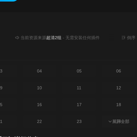
当前资源来源
超清2组
- 无需安装任何插件
倒序
3
04
05
06
9
10
11
12
5
16
17
18
1
22
23
展开全部
24