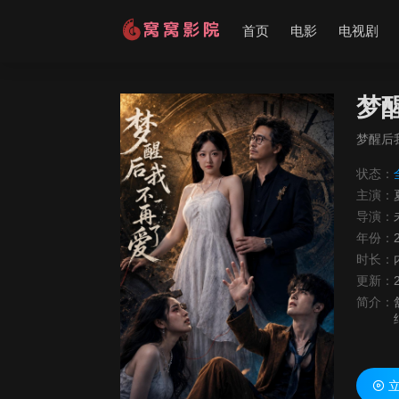
首页
电影
电视剧
梦
梦醒后
状态：
主演：
导演：
年份：
时长：
更新：
简介：
立