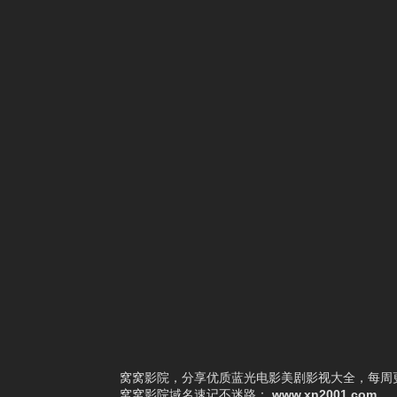
1
真千金身份曝光，惊乍全网
2
红妆万丈
3
逆子别反了，你爹我真是千古一帝
4
重生1993：暗海
5
闺蜜拿下我老板后我赢麻了
6
闪婚后，顾教官沦陷了
7
被拐上山后，竟无敌于都市
8
生死归途
9
前妻追悔莫及
10
抱歉你才是猎物
窝窝影院，分享优质蓝光电影美剧影视大全，每周更
窝窝影院
域名速记不迷路：
www.xn2001.com