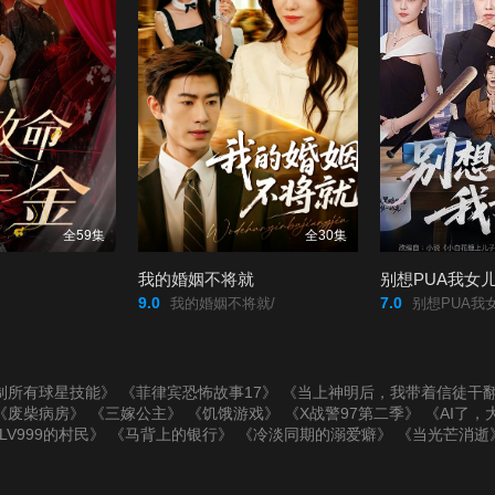
全59集
全30集
我的婚姻不将就
别想PUA我女
9.0
7.0
我的婚姻不将就/
别想PUA我女
制所有球星技能》
《菲律宾恐怖故事17》
《当上神明后，我带着信徒干
《废柴病房》
《三嫁公主》
《饥饿游戏》
《X战警97第二季》
《AI了，
LV999的村民》
《马背上的银行》
《冷淡同期的溺爱癖》
《当光芒消逝