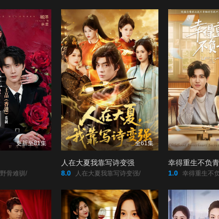
更新至81集
全61集
人在大夏我靠写诗变强
幸得重生不负
8.0
1.0
野骨难驯/
人在大夏我靠写诗变强/
幸得重生不负