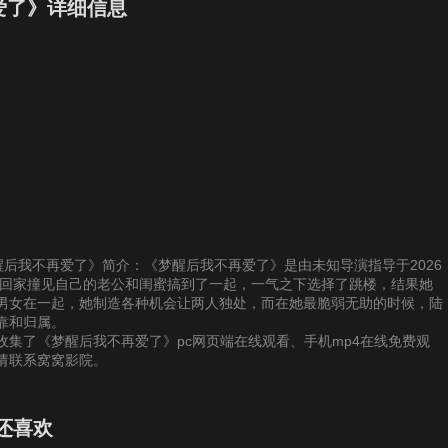
7
28
29
30
爱了》详细信息
3
34
35
36
9
40
41
42
5
46
47
48
1
52
53
54
供《梦醒后我不再爱了》简介：《梦醒后我不再爱了》是由未知导演指导于2026
7
58
59
60
差回家撞见自己的老公和闺蜜搞到了一起，一气之下选择了跳楼，结果她
男女在一起，她制造各种机会让两人独处，而在她最脆弱无助的时候，陆
靠和归属。
集了《梦醒后我不再爱了》pc网页端在线观看、手机mp4在线免费观
请联系窝窝影院。
还喜欢