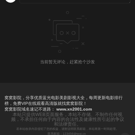
当前暂无评论，赶紧抢个沙发
窝窝影院，分享优质蓝光电影美剧影视大全，每周更新电影排行
榜，免费VIP在线观看高清版就找窝窝影院！
窝窝影院
域名速记不迷路：
www.xn2001.com
本站只提供WEB页面服务，本站不存储、不制作任何视
频，不承担任何由于内容的合法性及健康性所引起的争议
和法律责任。
若本站收录内容侵犯了您的权益，请附说明联系邮箱，本站将第一时间处理。
联系邮箱：123456@test.cn