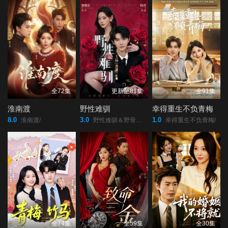
全72集
更新至81集
全91集
淮南渡
野性难驯
幸得重生不负青梅
8.0
3.0
1.0
淮南渡/
野性难驯＆野骨难驯/
幸得重生不负青梅/
全74集
全59集
全30集