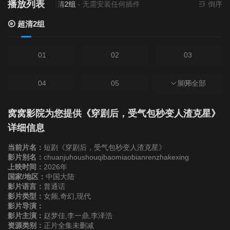
播放列表
当前资源来源
超清2组
- 无需安装任何插件
倒序
超清2组
01
02
03
04
05
展开全部
06
07
08
09
窝窝影院为您提供《穿剧后，受气包秒变人渣克星》
详细信息
10
11
12
当前片名：
短剧《穿剧后，受气包秒变人渣克星》
影片别名：
chuanjuhoushouqibaomiaobianrenzhakexing
上映时间：
2026年
13
14
15
国家/地区：
中国大陆
影片语言：
普通话
影片类型：
16
女频,奇幻,现代
17
18
影片导演：
影片主演：
赵梦佳,李一鼎,李泽浩
19
20
21
资源类别：
正片全集未删减