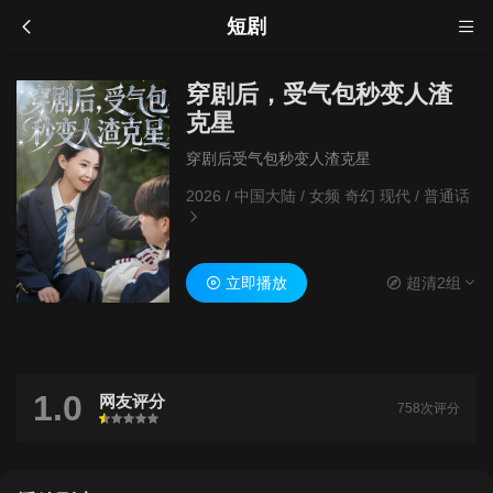
短剧
穿剧后，受气包秒变人渣
克星
穿剧后受气包秒变人渣克星
2026
/
中国大陆
/
女频 奇幻 现代
/
普通话
立即播放
超清2组
1.0
网友评分
758次评分
很差
较差
还行
推荐
力荐