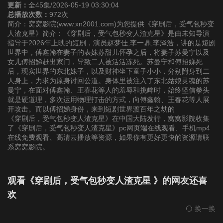
更新：
全45集/2026-05-19 03:30:04
总播放次数：
972次
22
23
24
简介：窝窝影院(www.xn2001.com)为您提供《穿剧后，受气包秒变
人渣克星》简介：《穿剧后，受气包秒变人渣克星》是由未知导演
指导于2026年上映的短剧，演员赵梦佳,李一鼎,李泽浩，讲的是短剧
25
26
27
世界中，傅鑫翰在妻子的表妹苏甜儿怀孕之后，将妻子苏曼宁以及
女儿傅招娣赶出家门，导致二人被活活冻死。苏曼宁和傅招娣死
后，现实世界的东北妹子，以及财神坐下童子小小，分别附身到二
28
29
30
人身上，力求为原身讨回公道。身体里被注入了东北姑娘灵魂的苏
曼宁，在面对傅鑫翰、王春花等人的羞辱和挑衅时，始终坚信拳头
就是硬道理，多次运用物理打击的方式，向傅鑫翰、王春花等人展
31
32
33
开攻击。而以傅招娣身份，来到短剧世界渡百年之劫的
《穿剧后，受气包秒变人渣克星》在中国大陆发行，窝窝影院收集
了《穿剧后，受气包秒变人渣克星》pc网页端在线观看、手机mp4
34
35
36
在线免费观看、高清云播放等资源，如果你有更好更快的资源请联
系窝窝影院。
37
38
39
观看《穿剧后，受气包秒变人渣克星 》的网友还喜
40
41
42
欢
换一换
43
44
45