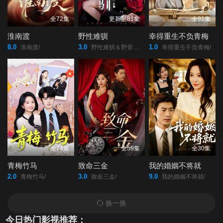
46
47
48
全72集
更新至81集
全91集
淮南渡
野性难驯
幸得重生不负青梅
49
50
51
8.0
3.0
1.0
淮南渡/
野性难驯＆野骨难驯/
幸得重生不负青梅/
52
53
54
55
56
57
58
59
60
全74集
全59集
全30集
61
62
63
青梅竹马
致命三金
我的婚姻不将就
2.0
3.0
9.0
青梅竹马/
致命三金/
我的婚姻不将就/
64
65
换一换
今日热门影视推荐：