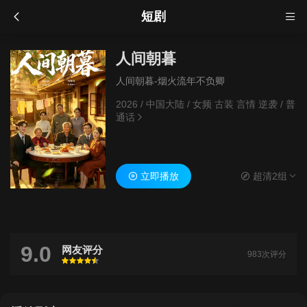
短剧
人间朝暮
人间朝暮-烟火流年不负卿
2026
/
中国大陆
/
女频 古装 言情 逆袭
/
普
通话
立即播放
超清2组
9.0
网友评分
983次评分
很差
较差
还行
推荐
力荐