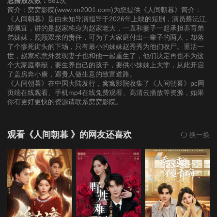
总播放次数：
581次
简介：窝窝影院(www.xn2001.com)为您提供《人间朝暮》简介：
《人间朝暮》是由未知导演指导于2026年上映的短剧，演员蔡沅江,
22
23
24
郑佩宜，讲的是赵家栋身为赵家老大，一直和妻子一起承担养育弟
弟妹妹，照顾双亲的责任，可为了大家庭付出一辈子的两人，却落
了个惨死街头的下场，只有最小的妹妹赵秀秀为他们收尸。重活一
25
26
27
世，赵家栋意外发现妻子也和他一起重生了，他们决定再也不为这
个大家庭奉献，要生养自己的孩子，要供小妹妹上大学，从此开启
了盖房奔小康，遇贵人做生意的致富道路。
28
29
30
《人间朝暮》在中国大陆发行，窝窝影院收集了《人间朝暮》pc网
页端在线观看、手机mp4在线免费观看、高清云播放等资源，如果
31
32
33
你有更好更快的资源请联系窝窝影院。
34
35
36
观看《人间朝暮 》的网友还喜欢
换一换
37
38
39
40
41
42
43
44
45