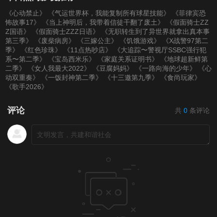
《心动禁止》
《气运世界杯，我能复制所有球星技能》
《菲律宾恐
怖故事17》
《当上神明后，我带着信徒干翻了废土》
《假面骑士ZZ
Z国语》
《假面骑士ZZZ日语》
《无职转生到了异世界就拿出真本事
第三季》
《废柴病房》
《三嫁公主》
《饥饿游戏》
《X战警97第二
季》
《红色珍珠》
《11点热吵店》
《大追踪〜警视厅SSBC强行犯
系〜第二季》
《宝岛西米乐》
《家庭关系证明书》
《地球超新鲜第
二季》
《女人我最大2022》
《豆腐妈妈》
《一路向海的少年》
《心
动双重奏》
《一饭封神第二季》
《十三邀第九季》
《食尚玩家》
《歌手2026》
评论
共
0
条评论