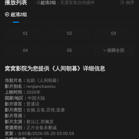
播放列表
当前资源来源
超清2组
- 无需安装任何插件
倒序
超清2组
01
02
03
04
05
展开全部
06
07
08
09
窝窝影院为您提供《人间朝暮》详细信息
当前片名：
短剧《人间朝暮》
10
11
12
影片别名：
renjianchaomu
上映时间：
2026年
国家/地区：
中国大陆
13
14
15
影片语言：
普通话
影片类型：
女频,古装,言情,逆袭
影片导演：
16
17
18
影片主演：
蔡沅江,郑佩宜
资源类别：
正片全集未删减
更新：
全65集/2026-05-20 03:00:59
19
20
21