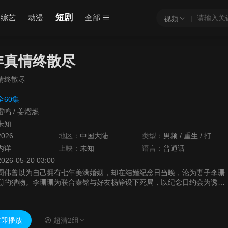
短剧
综艺
动漫
全部
视频
年真情终散尽
情终散尽
全60集
雷鸣
/
姜熠燃
未知
2026
地区：
中国大陆
类型：
男频
/
重生
/
打脸
/
内详
上映：
未知
语言：
普通话
2026-05-20 03:00
周伟曾以为自己拥有七年美满婚姻，却在结婚纪念日当晚，沦为妻子李珊
珊的猎物。李珊珊为联合秦铭与好友杨静设下死局，以纪念日约会为诱
饵，哄骗周伟穿上带有荧光粉的皮衣，前往无监控的江海路，被秦铭撞击
而死。重生后，周伟认清妻子真是面目并冷静复仇布局
即播放
超清2组