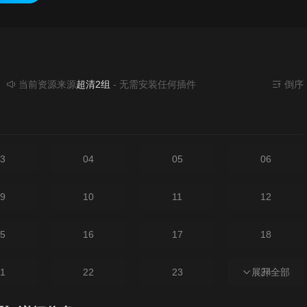
前资源来源
超清2组
- 无需安装任何插件
倒序
3
04
05
06
9
10
11
12
5
16
17
18
1
22
23
展开全部
24