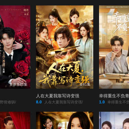
更新至81集
全61集
人在大夏我靠写诗变强
幸得重生不负
8.0
1.0
野骨难驯/
人在大夏我靠写诗变强/
幸得重生不负