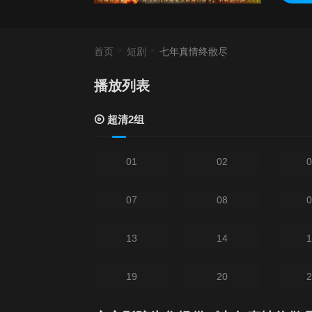
首页
短剧
七年真情终散尽
播放列表
当
超清2组
01
02
0
07
08
0
13
14
1
19
20
2