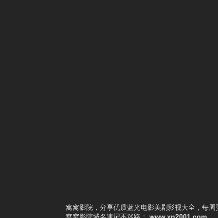
1
真千金身份曝光，惊乍全网
2
红妆万丈
3
逆子别反了，你爹我真是千古一帝
4
重生1993：暗海
5
闺蜜拿下我老板后我赢麻了
6
闪婚后，顾教官沦陷了
7
被拐上山后，竟无敌于都市
8
生死归途
9
前妻追悔莫及
10
抱歉你才是猎物
窝窝影院，分享优质蓝光电影美剧影视大全，每周更
窝窝影院
域名速记不迷路：
www.xn2001.com