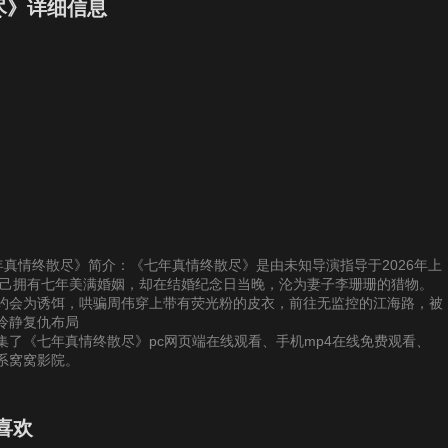
7
28
29
30
尽》详细信息
3
34
35
36
9
40
41
42
5
46
47
48
1
52
53
54
供《七年真情终散尽》简介：《七年真情终散尽》是由未知导演指导于2026年上
7
58
59
60
自己拥有七年美满婚姻，却在结婚纪念日当晚，沦为妻子李珊珊的猎物。
约会为诱饵，哄骗周伟穿上带有荧光粉的皮衣，前往无监控的江海路，被
冷静复仇布局
了《七年真情终散尽》pc网页端在线观看、手机mp4在线免费观看、
系窝窝影院。
喜欢