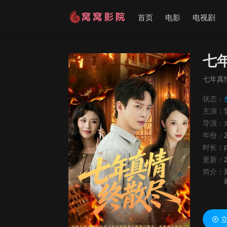
首页
电影
电视剧
七
七年真
状态：
主演：
导演：
年份：
时长：
更新：
简介：
立