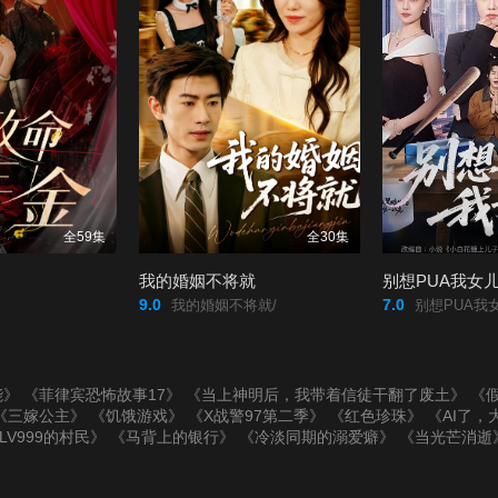
全59集
全30集
我的婚姻不将就
别想PUA我女
9.0
7.0
我的婚姻不将就/
别想PUA我女
能》
《菲律宾恐怖故事17》
《当上神明后，我带着信徒干翻了废土》
《假
《三嫁公主》
《饥饿游戏》
《X战警97第二季》
《红色珍珠》
《AI了，
LV999的村民》
《马背上的银行》
《冷淡同期的溺爱癖》
《当光芒消逝