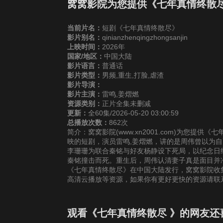
25
26
2
窝窝影院为您提供《七年真情终散
当前片名：
短剧《七年真情终散尽》
31
32
3
影片别名：
qinianzhenqingzhongsanjin
上映时间：
2026年
国家/地区：
中国大陆
37
38
3
影片语言：
普通话
影片类型：
男频,重生,打脸,虐渣
43
44
4
影片导演：
影片主演：
雷鸣,姜熠燃
资源类别：
正片全集未删减
49
50
5
更新：
全60集/2026-05-20 03:00:59
总播放次数：
862次
简介：窝窝影院(www.xn2001.com)为您提
55
56
5
映的短剧，演员雷鸣,姜熠燃，讲的是周伟曾以为
李珊珊为联合秦铭与好友杨静设下死局，以纪念日
秦铭撞击而死。重生后，周伟认清妻子真是面目并
《七年真情终散尽》在中国大陆发行，窝窝影院收集
高清云播放等资源，如果你有更好更快的资源请联
观看《七年真情终散尽 》的网友还