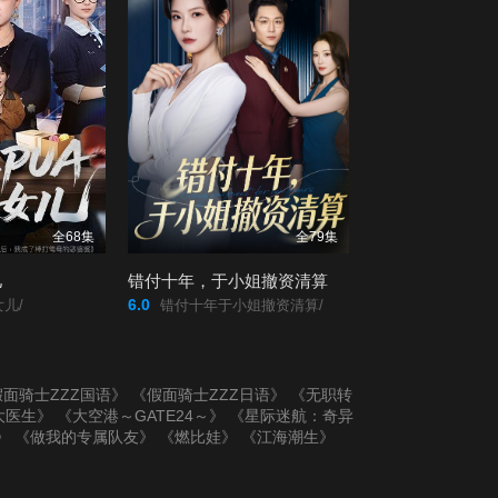
全68集
全79集
儿
错付十年，于小姐撤资清算
6.0
儿/
错付十年于小姐撤资清算/
面骑士ZZZ国语》
《假面骑士ZZZ日语》
《无职转
大医生》
《大空港～GATE24～》
《星际迷航：奇异
》
《做我的专属队友》
《燃比娃》
《江海潮生》