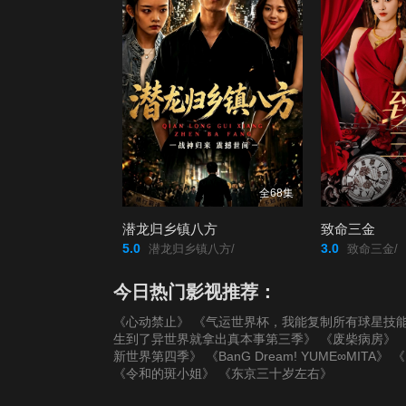
全68集
潜龙归乡镇八方
致命三金
5.0
3.0
潜龙归乡镇八方/
致命三金/
今日热门影视推荐：
《心动禁止》
《气运世界杯，我能复制所有球星技
生到了异世界就拿出真本事第三季》
《废柴病房》
新世界第四季》
《BanG Dream! YUME∞MITA》
《
《令和的斑小姐》
《东京三十岁左右》