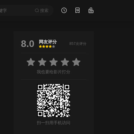
搜索
8.0
网友评分
857次评分
很差
较差
还行
推荐
力荐
我也要给影片打分
虐渣
扫一扫用手机访问