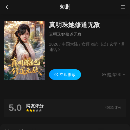
短剧
真明珠她修道无敌
真明珠她修道无敌
2026
/
中国大陆
/
女频 都市 玄幻 玄学
/
普
通话
立即播放
超清2组
5.0
网友评分
493次评分
很差
较差
还行
推荐
力荐