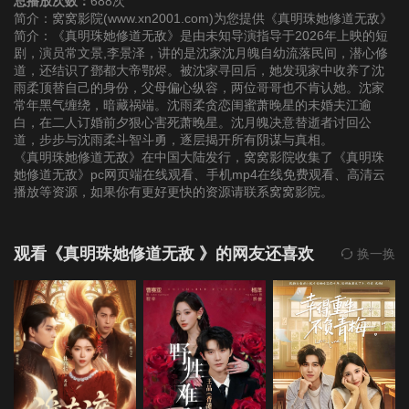
总播放次数：
688次
简介：窝窝影院(www.xn2001.com)为您提供《真明珠她修道无敌》
简介：《真明珠她修道无敌》是由未知导演指导于2026年上映的短
22
23
24
剧，演员常文景,李景泽，讲的是沈家沈月魄自幼流落民间，潜心修
道，还结识了鄧都大帝鄂烬。被沈家寻回后，她发现家中收养了沈
雨柔顶替自己的身份，父母偏心纵容，两位哥哥也不肯认她。沈家
25
26
27
常年黑气缠绕，暗藏祸端。沈雨柔贪恋闺蜜萧晚星的未婚夫江逾
白，在二人订婚前夕狠心害死萧晚星。沈月魄决意替逝者讨回公
道，步步与沈雨柔斗智斗勇，逐层揭开所有阴谋与真相。
28
29
30
《真明珠她修道无敌》在中国大陆发行，窝窝影院收集了《真明珠
她修道无敌》pc网页端在线观看、手机mp4在线免费观看、高清云
31
32
33
播放等资源，如果你有更好更快的资源请联系窝窝影院。
34
35
36
观看《真明珠她修道无敌 》的网友还喜欢
换一换
37
38
39
40
41
42
43
44
45