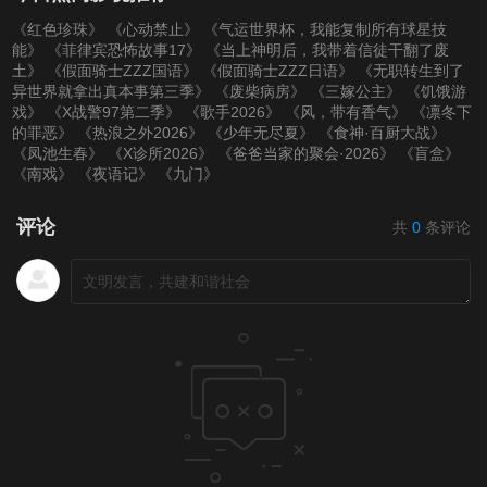
《红色珍珠》
《心动禁止》
《气运世界杯，我能复制所有球星技
70
71
72
能》
《菲律宾恐怖故事17》
《当上神明后，我带着信徒干翻了废
土》
《假面骑士ZZZ国语》
《假面骑士ZZZ日语》
《无职转生到了
73
74
75
异世界就拿出真本事第三季》
《废柴病房》
《三嫁公主》
《饥饿游
戏》
《X战警97第二季》
《歌手2026》
《风，带有香气》
《凛冬下
的罪恶》
《热浪之外2026》
《少年无尽夏》
《食神·百厨大战》
76
77
78
《凤池生春》
《X诊所2026》
《爸爸当家的聚会·2026》
《盲盒》
《南戏》
《夜语记》
《九门》
79
80
评论
共
0
条评论