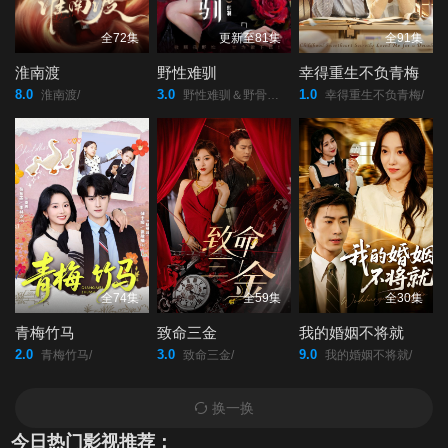
46
47
48
全72集
更新至81集
全91集
淮南渡
野性难驯
幸得重生不负青梅
49
50
51
8.0
3.0
1.0
淮南渡/
野性难驯＆野骨难驯/
幸得重生不负青梅/
52
53
54
55
56
57
58
59
60
全74集
全59集
全30集
61
62
63
青梅竹马
致命三金
我的婚姻不将就
2.0
3.0
9.0
青梅竹马/
致命三金/
我的婚姻不将就/
64
65
66
换一换
67
68
69
今日热门影视推荐：