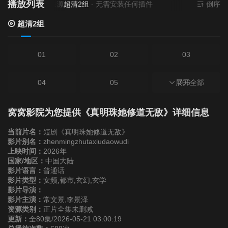
播放列表
当前资源来源
超清2组
- 无需安装任何插件
倒序
超清2组
01
02
03
04
05
展开全部
06
07
08
09
窝窝影院为您提供《真明珠她修道无敌》详细信息
当前片名：
短剧《真明珠她修道无敌》
10
11
12
影片别名：
zhenmingzhutaxiudaowudi
上映时间：
2026年
国家/地区：
中国大陆
13
14
15
影片语言：
普通话
影片类型：
女频,都市,玄幻,玄学
影片导演：
16
17
18
影片主演：
常文景,李景泽
资源类别：
正片全集未删减
更新：
全80集/2026-05-21 03:00:19
19
20
21