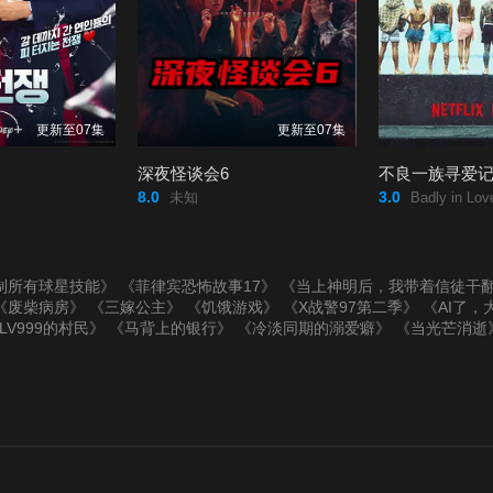
更新至07集
更新至07集
深夜怪谈会6
不良一族寻爱
8.0
3.0
未知
Badly in Love se
制所有球星技能》
《菲律宾恐怖故事17》
《当上神明后，我带着信徒干
《废柴病房》
《三嫁公主》
《饥饿游戏》
《X战警97第二季》
《AI了，
LV999的村民》
《马背上的银行》
《冷淡同期的溺爱癖》
《当光芒消逝