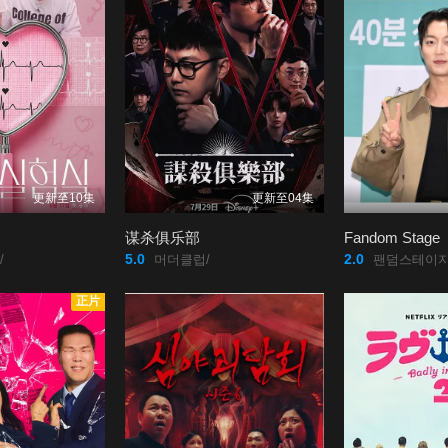
更新至10集
更新至04集
谋杀俱乐部
Fandom Stage
5.0
2.0
/
머더클럽/
팬덤스테이지
正片