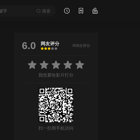
搜索
6.0
网友评分
908次评分
很差
较差
还行
推荐
力荐
我也要给影片打分
扫一扫用手机访问