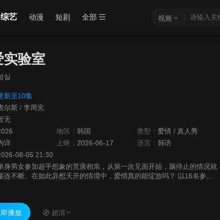
综艺
动漫
短剧
全部
视频
爱实验室
험실
更新至10集
查尔斯
/
李周宪
暂无
2026
地区：
韩国
类型：
爱情
/
真人秀
内详
上映：
2026-06-17
语言：
韩语
2026-08-05 21:30
单身男女参加超乎想象的荒唐相亲，从第一次见面开始，脑停止的情况就
接连不断。在如此异想天开的情境中，爱情真的能绽放吗？ 以16名参加
者为对象，共进行4次实验，捕捉恋爱细胞的观察实验真人秀，参加者们
将面临...
即播放
超清