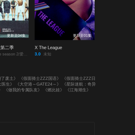
更新至04集
更新至01集
记第二季
X The League
3.0
ason 2/爱情万岁/第二季/
未知
翻了废土》
《假面骑士ZZZ国语》
《假面骑士ZZZ日
大医生》
《大空港～GATE24～》
《星际迷航：奇异
》
《做我的专属队友》
《燃比娃》
《江海潮生》