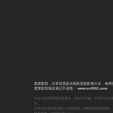
4
LOUD
5
Dancing High
6
深夜怪谈会6
7
洗牌岛
8
岛剑客2
9
不是但是真的
10
2025 KBS 演技大赏
窝窝影院，分享优质蓝光电影美剧影视大全，每周更
窝窝影院
域名速记不迷路：
www.xn2001.com
本站只提供WEB页面服务，本站不存储、不制作任何
任。
若本站收录内容侵犯了您的权益，请附说明联系邮箱，