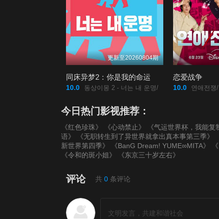
更新至20260804期
同床异梦2：你是我的命运
恋爱战争
10.0
10.0
동상이몽 2 - 너는 내 운명/
연애전쟁/
今日热门影视推荐：
《红色珍珠》
《心动禁止》
《气运世界杯，我能复
语》
《无职转生到了异世界就拿出真本事第三季》
新世界第四季》
《BanG Dream! YUME∞MITA》
《
《令和的斑小姐》
《东京三十岁左右》
评论
共
0
条评论