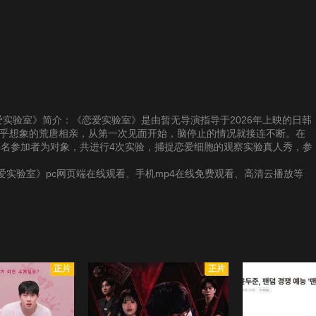
供《恋爱实验室》简介：《恋爱实验室》是由暂无导演指导于2026年上映的日韩
超乎想象的荒唐相亲，从第一次见面开始，脑停止的情况就接连不断。在
6名参加者为对象，共进行4次实验，捕捉恋爱细胞的观察实验真人秀，参
实验室》pc网页端在线观看、手机mp4在线免费观看、高清云播放等
正片
正片