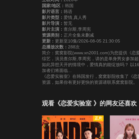
国家/地区：
韩国
影片语言：
韩语
影片类型：
爱情,真人秀
影片导演：
暂无
影片主演：
查尔斯,李周宪
资源类别：
正片全集未删减
更新：
更新至10集/2026-08-05 21:30:05
总播放次数：
288次
简介：窝窝影院(www.xn2001.com)为您提
综艺，演员查尔斯,李周宪，讲的是单身男女参加
如此异想天开的情境中，爱情真的能绽放吗？ 以1
加者们将面临...
《恋爱实验室》在韩国发行，窝窝影院收集了《恋爱
资源，如果你有更好更快的资源请联系窝窝影院。
观看《恋爱实验室 》的网友还喜欢
正片