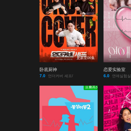
更新至06集
卧底厨神
恋爱实验室
7.0
6.0
언더커버 셰프/
연애실험실
豆瓣高分