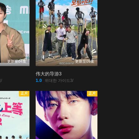
更新至04集
更新至09集
伟大的导游3
1.0
/
위대한 가이드3/
正片
正片