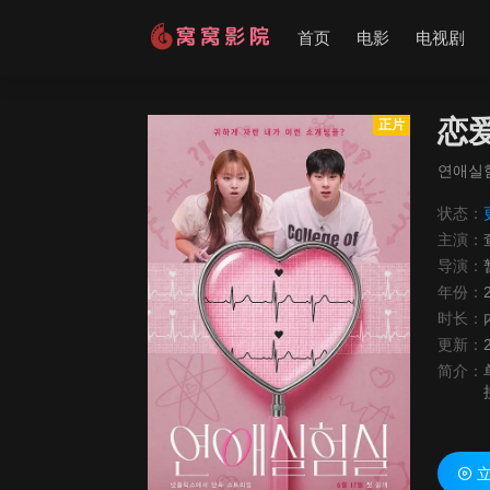
首页
电影
电视剧
恋
正片
연애실
状态：
主演：
导演：
年份：
时长：
更新：
简介：
立