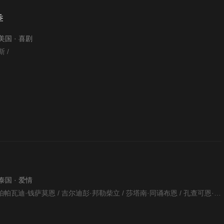
季
· 美国 · 喜剧
斯 /
· 泰国 · 爱情
内详 / 米克·通拉亚 / 帕帕瓦迪·钱萨莫恩 / 吉尔迪彭·邦勒柴立 / 莎塔南·同诵布恩 / 孔查可恩·宋善藤 / 克里斯沙达·苏帕普洛姆 /