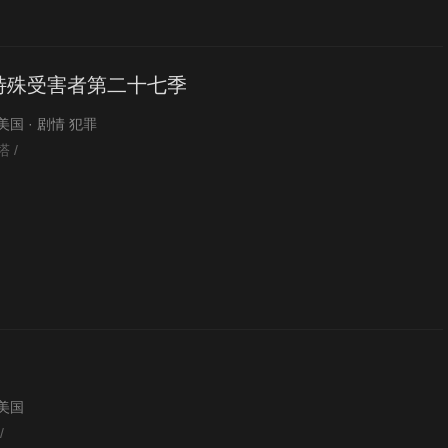
特殊受害者第二十七季
· 美国 · 剧情 犯罪
塔 /
· 美国
/