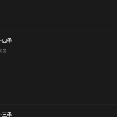
十四季
· 美国
十三季