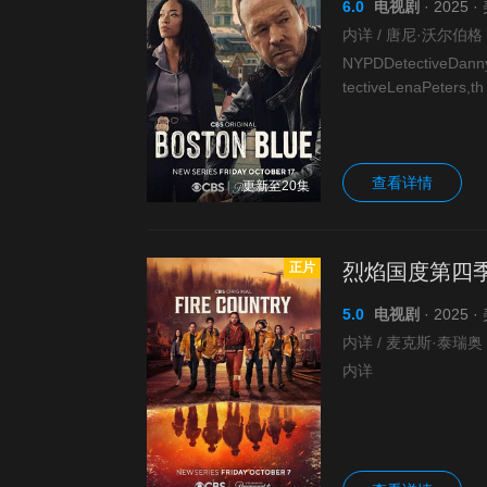
6.0
电视剧
· 2025 
内详 / 唐尼·沃尔伯格 
NYPDDetectiveDanny
tectiveLenaPeters,th
查看详情
更新至20集
正片
烈焰国度第四
5.0
电视剧
· 2025 
内详