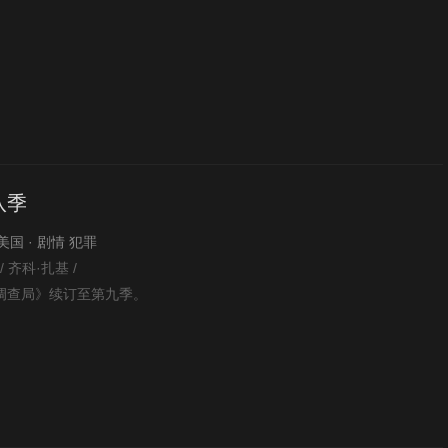
八季
· 美国 · 剧情 犯罪
/ 齐科·扎基 /
调查局》续订至第九季。