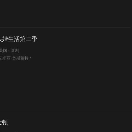
头婚生活第二季
· 美国 · 喜剧
 艾米丽·奥斯蒙特 /
士顿