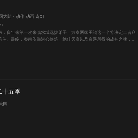
 中国大陆 · 动作 动画 奇幻
 /
宗，多年来第一次来临水城选拔弟子，方秦两家围绕这一个将决定二者命
暗斗。最终，秦南依靠潜心修炼、绝佳天资以及奇遇所得的战神之魂，在
罚下，成功扭转颓势
二十五季
· 美国