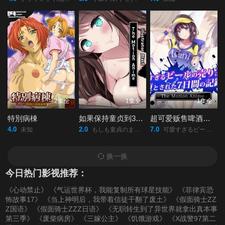
2集全
1集全
1集全
特別病棟
如果保持童贞到30岁的话貌似可以成为魔法使
超可爱贩售啤酒女孩堕落七日记
4.0
2.0
7.0
未知
もしも童貞のまま30歳を迎えると魔法使いになれるとしたら/
可愛すぎるビールの売り子が堕とされた7日間の記録/
换一换
今日热门影视推荐：
《心动禁止》
《气运世界杯，我能复制所有球星技能》
《菲律宾恐
怖故事17》
《当上神明后，我带着信徒干翻了废土》
《假面骑士ZZ
Z国语》
《假面骑士ZZZ日语》
《无职转生到了异世界就拿出真本事
第三季》
《废柴病房》
《三嫁公主》
《饥饿游戏》
《X战警97第二