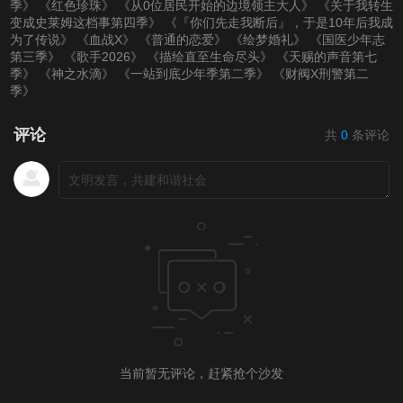
季》
《红色珍珠》
《从0位居民开始的边境领主大人》
《关于我转生
变成史莱姆这档事第四季》
《『你们先走我断后』，于是10年后我成
为了传说》
《血战X》
《普通的恋爱》
《绘梦婚礼》
《国医少年志
第三季》
《歌手2026》
《描绘直至生命尽头》
《天赐的声音第七
季》
《神之水滴》
《一站到底少年季第二季》
《财阀X刑警第二
季》
评论
共
0
条评论
当前暂无评论，赶紧抢个沙发