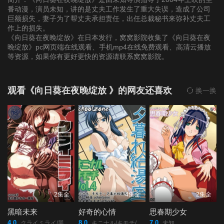
番动漫，演员未知，讲的是丈夫工作发生了重大失误，造成了公司
巨额损失，妻子为了帮丈夫承担责任，出任总裁秘书来弥补丈夫工
作上的损失。
《向日葵在夜晚绽放》在日本发行，窝窝影院收集了《向日葵在夜
晚绽放》pc网页端在线观看、手机mp4在线免费观看、高清云播放
等资源，如果你有更好更快的资源请联系窝窝影院。
观看《向日葵在夜晚绽放 》的网友还喜欢
换一换
2集全
4集全
2集全
黑暗未来
好奇的心情
思春期少女
4.0
8.0
7.0
クライミライ/黑暗未來/哭泣未來/
キニナル/キモチ/
未知