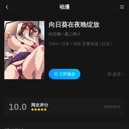
动漫
向日葵在夜晚绽放
向日葵ハ夜ニ咲ク
2004
/
日本
/
动画 里番动漫
/
日语
立即播放
超清
10.0
网友评分
955次评分
很差
较差
还行
推荐
力荐