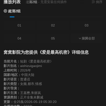
播放列表
当前资源来源
超清2组
- 无需安装任何插件
倒序
超清2组
01
02
03
04
05
展开全部
06
07
08
09
窝窝影院为您提供《爱是最高机密》详细信息
当前片名：
短剧《爱是最高机密》
10
11
12
影片别名：
aishizuigaojimi
上映时间：
2026年
国家/地区：
中国大陆
13
14
15
影片语言：
普通话
影片类型：
女频,都市,情感
影片导演：
16
17
18
影片主演：
王嘉懋,朱丽岚
资源类别：
正片全集未删减
更新：
全25集/2026-05-19 05:30:20
19
20
21