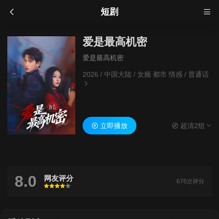
短剧
爱是最高机密
爱是最高机密
2026
/
中国大陆
/
女频 都市 情感
/
普通话
立即播放
超清2组
8.0
网友评分
676次评分
很差
较差
还行
推荐
力荐