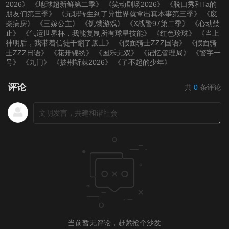
2026》
《地球超新鲜第二季》
《笑动剧场2026》
《脱口秀和Ta的
朋友们第三季》
《无职转生到了异世界就拿出真本事第三季》
《废
柴病房》
《三嫁公主》
《饥饿游戏》
《X战警97第二季》
《心动禁
止》
《气运世界杯，我能复制所有球星技能》
《红色珍珠》
《当上
神明后，我带着信徒干翻了废土》
《假面骑士ZZZ国语》
《假面骑
士ZZZ日语》
《花开锦绣》
《国乐无双》
《记忆管理局》
《警字一
号》
《九门》
《披荆斩棘2026》
《了不起的少年》
评论
共
0
条评论
当前暂无评论，赶紧抢个沙发