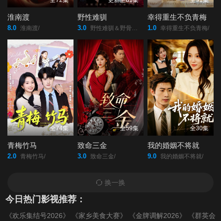
全72集
更新至81集
全91集
淮南渡
野性难驯
幸得重生不负青梅
8.0
3.0
1.0
淮南渡/
野性难驯＆野骨难驯/
幸得重生不负青梅/
全74集
全59集
全30集
青梅竹马
致命三金
我的婚姻不将就
2.0
3.0
9.0
青梅竹马/
致命三金/
我的婚姻不将就/
换一换
今日热门影视推荐：
《欢乐集结号2026》
《家乡美食大赛》
《金牌调解2026》
《群英会