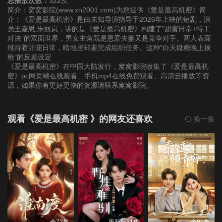
总播放次数：
322次
简介：窝窝影院(www.xn2001.com)为您提供《爱是最高机密》简
介：《爱是最高机密》是由未知导演指导于2026年上映的短剧，演
22
23
24
员王嘉懋,朱丽岚，讲的是《爱是最高机密》构建了"甜蜜日常+特工
对决"的双面世界，男女主角既是恩爱夫妻又是竞争对手。两人表面
维持着甜宠日常，暗地里却要完成组织任务。这种"白天撒糖晚上拔
25
枪"的反差设定
《爱是最高机密》在中国大陆发行，窝窝影院收集了《爱是最高机
密》pc网页端在线观看、手机mp4在线免费观看、高清云播放等资
源，如果你有更好更快的资源请联系窝窝影院。
观看《爱是最高机密 》的网友还喜欢
换一换