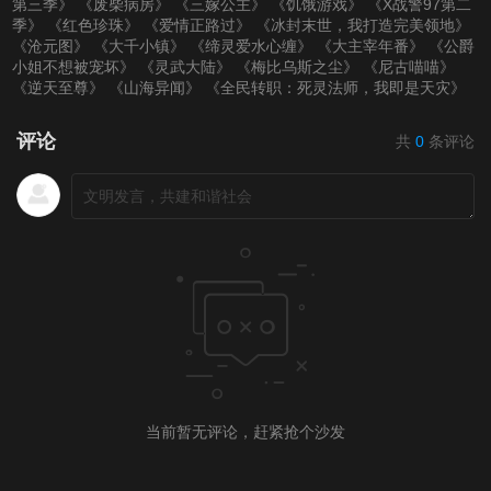
第三季》
《废柴病房》
《三嫁公主》
《饥饿游戏》
《X战警97第二
季》
《红色珍珠》
《爱情正路过》
《冰封末世，我打造完美领地》
《沧元图》
《大千小镇》
《缔灵爱水心缠》
《大主宰年番》
《公爵
小姐不想被宠坏》
《灵武大陆》
《梅比乌斯之尘》
《尼古喵喵》
《逆天至尊》
《山海异闻》
《全民转职：死灵法师，我即是天灾》
评论
共
0
条评论
当前暂无评论，赶紧抢个沙发