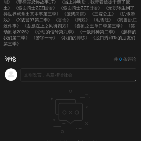
能》
《菲律宾恐怖故事17》
《当上神明后，我带着信徒干翻了废
土》
《假面骑士ZZZ国语》
《假面骑士ZZZ日语》
《无职转生到了
异世界就拿出真本事第三季》
《废柴病房》
《三嫁公主》
《饥饿游
戏》
《X战警97第二季》
《盲盒》
《南戏》
《毛雪汪》
《我当卧底
这件事》
《吾凰在上之凤御四方》
《喜剧之王单口季第三季》
《笑
动剧场2026》
《心动的信号第九季》
《一饭封神第二季》
《超棒的
我们第二季》
《警字一号》
《我们的排练》
《脱口秀和Ta的朋友们
第三季》
评论
共
0
条评论