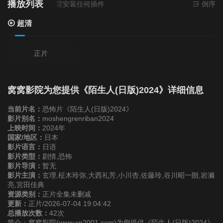
播放列表
源来源
超清
- 无需安装任何插件
倒序
超清
正片
窝窝影院为您提供《陌生人(日版)2024》详细信息
当前片名：
恐怖片《陌生人(日版)2024》
影片别名：
moshengrenriban2024
上映时间：
2024年
国家/地区：
日本
影片语言：
日语
影片类型：
剧情,恐怖
影片导演：
暂无
影片主演：
玄理,柾木玲弥,大西礼芳,小川杏,佐藤玲,谷川昭一朗,岩濑
亮,宮田佳典
资源类别：
正片全集未删减
更新：
正片/2026-07-04 19:04:42
总播放次数：
42次
简介：窝窝影院(www.xn2001.com)为您提供《陌生人(日版)2024》