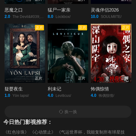
恶魔之口
猛尸一家亲
灵魂伴侣2026
2.0
8.0
10.0
The Devil&#039;s Mouth/
Lockbox/
SOULM8TE/
正片
正片
正片
正片
正片
正片
疑婴夜生
利未记
怖偶惊情
1.0
4.0
4.0
Yön lapsi/
Leviticus/
怖偶惊情/
换一换
今日热门影视推荐：
《红色珍珠》
《心动禁止》
《气运世界杯，我能复制所有球星技