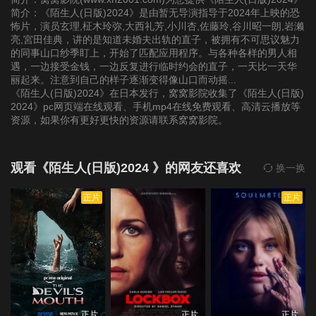
简介：《陌生人(日版)2024》是由暂无导演指导于2024年上映的恐
怖片，演员玄理,柾木玲弥,大西礼芳,小川杏,佐藤玲,谷川昭一朗,岩濑
亮,宮田佳典，讲的是知道未婚夫出轨的直子，被拥有不可思议魅力
的同事山口纱季盯上，开始了匹配应用程序。与各种各样的男人相
遇，一边接受金钱，一边反复进行临时约会的直子，一天比一天华
丽起来。注意到自己的样子逐渐变得像山口而动摇...
《陌生人(日版)2024》在日本发行，窝窝影院收集了《陌生人(日版)
2024》pc网页端在线观看、手机mp4在线免费观看、高清云播放等
资源，如果你有更好更快的资源请联系窝窝影院。
观看《陌生人(日版)2024 》的网友还喜欢
换一换
正片
正片
正片
正片
正片