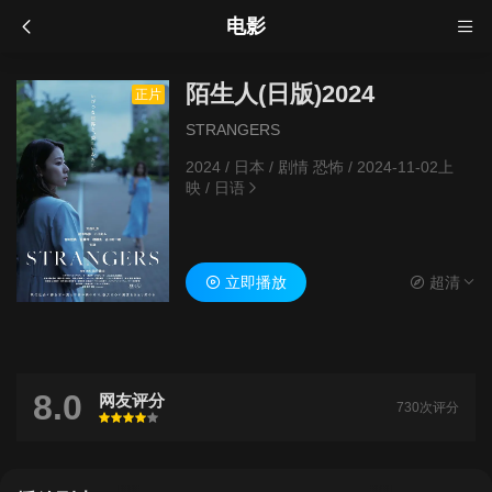
电影
陌生人(日版)2024
正片
STRANGERS
2024
/
日本
/
剧情 恐怖
/
2024-11-02上
映
/
日语
立即播放
超清
8.0
网友评分
730次评分
很差
较差
还行
推荐
力荐