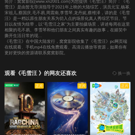
简介：窝窝影院(www.xn2001.com)为您提供《毛雪汪》简介：《毛
更）
雪汪》是由暂无导演指导于2021年上映的大陆综艺，演员元宝,杨幂,
20211221（第8期加
宋祖儿,蔡国庆,毛不易,周震南,李雪琴,龙丹妮,蔡维泽，讲的是《毛雪
汪》是一档以原生朋友关系为切入点的场景化真人秀综艺节目。节
更）
目以友情为纽带，以“毛雪汪之家”为主要拍摄场景，讲述每周在这里
相聚的毛不易、李雪琴和他们朋友之间真实有趣的故事，在嬉笑中
撕开生活日常的现...
20211227（第9期）
20211228（第9期加
20220103（第10
《毛雪汪》在中国大陆发行，窝窝影院收集了《毛雪汪》pc网页端
在线观看、手机mp4在线免费观看、高清云播放等资源，如果你有
更）
期）
更好更快的资源请联系窝窝影院。
20220104（第10期
20220110（歇番特辑
20220117（歇番特辑
观看《毛雪汪 》的网友还喜欢
换一换
加更）
第1期）
第2期）
正片
正片
正片
20220124（歇番特辑
20220411（第11
20220412（第11期
第3期）
期）
加更）
20220418（第12
20220419（第12期
20220425（第13