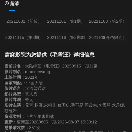
超清
20211031（前传）
20211101（第1期）
20211108（第2期）
20211115（第3期）
20211116（第3期加
20211122（第4期）
展开全部
更）
20211123（第4期加
窝窝影院为您提供《毛雪汪》详细信息
更）
当前片名：
大陆综艺《毛雪汪》20250915（期加更
影片别名：
maoxuewang
上映时间：
2021年
20211129（第5期）
20211130（第5期加
20211206（第6期）
国家/地区：
中国大陆
影片语言：
汉语普通话
更）
影片类型：
真人秀
20211207（第6期加
影片导演：
暂无
影片主演：
元宝,杨幂,宋祖儿,蔡国庆,毛不易,周震南,李雪琴,龙丹妮,
更）
蔡维泽
资源类别：
正片全集未删减
更新：
更新至20260805（期/2026-08-07 15:30:12
20211213（第7期）
20211214（第7期加
20211220（第8期）
总播放次数：
851次