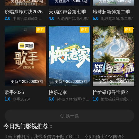
更新至20260808期
更新至20260807期
更新至20260808期
期）
加更）
期）
说唱巅峰对决2026
天赐的声音第七季
地球超新鲜第二季
2.0
4.0
6.0
20220426（第13期
20220502（第14
20220503（第14期
中国说唱巅峰对决2026/
天赐的声音/第七季/
地球超新鲜/第二季/
正片
正片
正片
加更）
期）
加更）
20220509（第15
20220510（第15期
20220516（第16
期）
加更）
期）
20220517（第16期
20220523（第17
20220524（第17期
更新至20260808期
更新至20260808期
更新至20260808期
加更）
期）
加更）
歌手2026
快乐老家
忙忙碌碌寻宝藏2
1.0
6.0
1.0
歌手2026/
孙浩/李静/戴军/李维嘉/沈凌/吴昕/武艺/高旭/
忙忙碌碌寻宝藏·双人成行季/
20220530（第18
20220620（第19
20220621（第19期
换一换
期）
期）
加更）
今日热门影视推荐：
《当上神明后，我带着信徒干翻了废土》
《假面骑士ZZZ国语》
20220622（第19期
20220627（第20
20220628（第20期