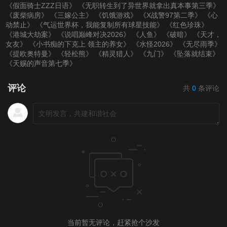
《假面骑士ZZZ日语》
《无职转生到了异世界就拿出真本事第三季》
《废柴病房》
《三嫁公主》
《饥饿游戏》
《X战警97第二季》
《心
加更2）
期）
加更1）
动禁止》
《气运世界杯，我能复制所有球星技能》
《红色珍珠》
《港城大劫案》
《说唱巅峰对决2026》
《人鱼》
《破暗》
《天才，
女友》
《小书痴的下克上 领主的养女》
《水怪2026》
《无尽雨季》
20220629（第20期
20220704（第21
20220705（第21期
《提欧奥特曼》
《轻松熊》
《精灵猎人》
《九门》
《坠落就结束》
《天赐的声音第七季》
加更2）
期）
加更1）
评论
共
0
条评论
20220706（第21期
20220711（第22
20220612（第22期
加更2）
期）
加更1）
20220613（第22期
20220718（第23
20220719（第23期
加更2）
期）
加更1）
20220720（第23期
20220725（第24
20220726（第24期
加更2）
期）
加更1）
当前暂无评论，赶紧抢个沙发