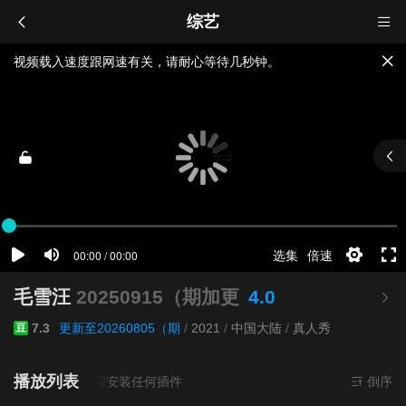
综艺
视频载入速度跟网速有关，请耐心等待几秒钟。
提醒：
不要轻易相信视频中的广告，谨防上当受骗!
如果无法播放请重新刷新页面，或者切换线路。
毛雪汪
20250915（期加更
4.0
7.3
更新至20260805（期
/
2021
/
中国大陆
/
真人秀
豆
播放列表
源来源
超清
- 无需安装任何插件
倒序