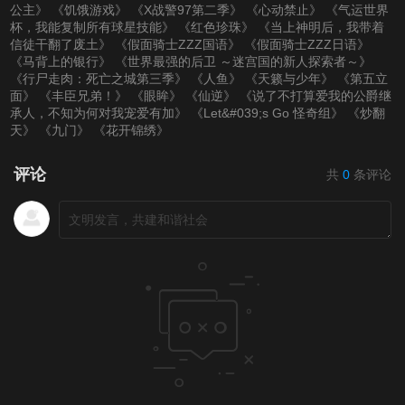
公主》
《饥饿游戏》
《X战警97第二季》
《心动禁止》
《气运世界
杯，我能复制所有球星技能》
《红色珍珠》
《当上神明后，我带着
加更2）
期）
加更1）
信徒干翻了废土》
《假面骑士ZZZ国语》
《假面骑士ZZZ日语》
《马背上的银行》
《世界最强的后卫 ～迷宫国的新人探索者～》
《行尸走肉：死亡之城第三季》
《人鱼》
《天籁与少年》
《第五立
20220629（第20期
20220704（第21
20220705（第21期
面》
《丰臣兄弟！》
《眼眸》
《仙逆》
《说了不打算爱我的公爵继
承人，不知为何对我宠爱有加》
《Let&#039;s Go 怪奇组》
《炒翻
加更2）
期）
加更1）
天》
《九门》
《花开锦绣》
20220706（第21期
20220711（第22
20220612（第22期
评论
共
0
条评论
加更2）
期）
加更1）
20220613（第22期
20220718（第23
20220719（第23期
加更2）
期）
加更1）
20220720（第23期
20220725（第24
20220726（第24期
加更2）
期）
加更1）