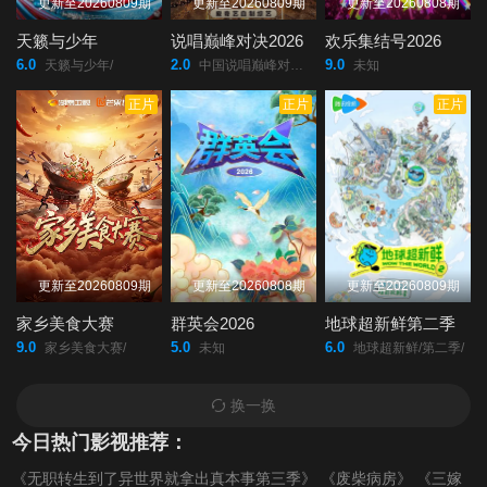
更新至20260809期
更新至20260809期
更新至20260808期
期）
加更）
期）
天籁与少年
说唱巅峰对决2026
欢乐集结号2026
6.0
2.0
9.0
20220426（第13期
20220502（第14
20220503（第14期
天籁与少年/
中国说唱巅峰对决2026/
未知
正片
正片
正片
加更）
期）
加更）
20220509（第15
20220510（第15期
20220516（第16
期）
加更）
期）
20220517（第16期
20220523（第17
20220524（第17期
更新至20260809期
更新至20260808期
更新至20260809期
加更）
期）
加更）
家乡美食大赛
群英会2026
地球超新鲜第二季
9.0
5.0
6.0
家乡美食大赛/
未知
地球超新鲜/第二季/
20220530（第18
20220620（第19
20220621（第19期
换一换
期）
期）
加更）
今日热门影视推荐：
《无职转生到了异世界就拿出真本事第三季》
《废柴病房》
《三嫁
20220622（第19期
20220627（第20
20220628（第20期