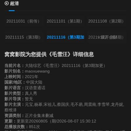
超清
20211031（前传）
20211101（第1期）
20211108（第2期）
20211115（第3期）
20211116（第3期加
20211122（第4期）
展开全部
更）
20211123（第4期加
窝窝影院为您提供《毛雪汪》详细信息
更）
当前片名：
大陆综艺《毛雪汪》20211116（第3期加更）
影片别名：
maoxuewang
上映时间：
2021年
20211129（第5期）
20211130（第5期加
20211206（第6期）
国家/地区：
中国大陆
影片语言：
汉语普通话
更）
影片类型：
真人秀
20211207（第6期加
影片导演：
暂无
影片主演：
元宝,杨幂,宋祖儿,蔡国庆,毛不易,周震南,李雪琴,龙丹妮,
更）
蔡维泽
资源类别：
正片全集未删减
更新：
更新至20260805（期/2026-08-07 15:30:12
20211213（第7期）
20211214（第7期加
20211220（第8期）
总播放次数：
851次