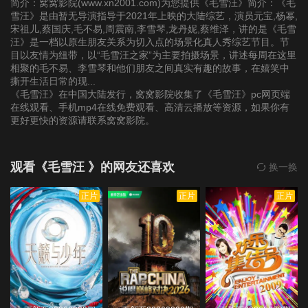
简介：窝窝影院(www.xn2001.com)为您提供《毛雪汪》简介：《毛
更）
雪汪》是由暂无导演指导于2021年上映的大陆综艺，演员元宝,杨幂,
20211221（第8期加
宋祖儿,蔡国庆,毛不易,周震南,李雪琴,龙丹妮,蔡维泽，讲的是《毛雪
汪》是一档以原生朋友关系为切入点的场景化真人秀综艺节目。节
更）
目以友情为纽带，以“毛雪汪之家”为主要拍摄场景，讲述每周在这里
相聚的毛不易、李雪琴和他们朋友之间真实有趣的故事，在嬉笑中
撕开生活日常的现...
20211227（第9期）
20211228（第9期加
20220103（第10
《毛雪汪》在中国大陆发行，窝窝影院收集了《毛雪汪》pc网页端
在线观看、手机mp4在线免费观看、高清云播放等资源，如果你有
更）
期）
更好更快的资源请联系窝窝影院。
20220104（第10期
20220110（歇番特辑
20220117（歇番特辑
观看《毛雪汪 》的网友还喜欢
换一换
加更）
第1期）
第2期）
正片
正片
正片
20220124（歇番特辑
20220411（第11
20220412（第11期
第3期）
期）
加更）
20220418（第12
20220419（第12期
20220425（第13