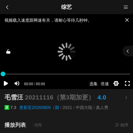
综艺
视频载入速度跟网速有关，请耐心等待几秒钟。
提醒：
不要轻易相信视频中的广告，谨防上当受骗!
如果无法播放请重新刷新页面，或者切换线路。
毛雪汪
20211116（第3期加更）
4.0
7.3
更新至20260805（期
/
2021
/
中国大陆
/
真人秀
豆
播放列表
清
- 无需安装任何插件
倒序