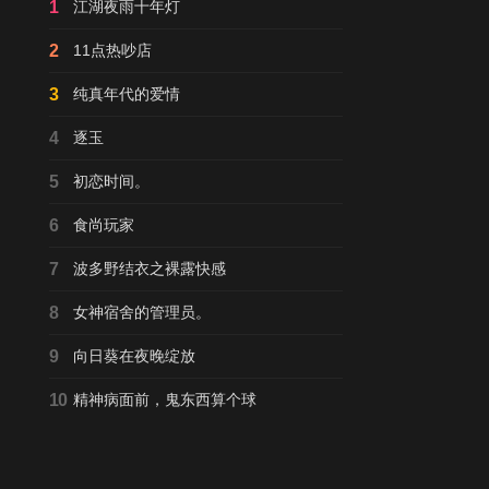
1
江湖夜雨十年灯
2
11点热吵店
3
纯真年代的爱情
4
逐玉
5
初恋时间。
6
食尚玩家
7
波多野结衣之裸露快感
8
女神宿舍的管理员。
9
向日葵在夜晚绽放
10
精神病面前，鬼东西算个球