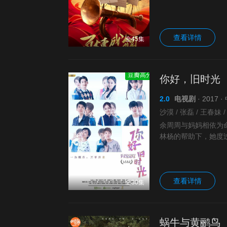
《歌唱祖国》《为希
查看详情
全45集
豆瓣高分
你好，旧时光
2.0
电视剧
· 2017
余周周与妈妈相依为
林杨的帮助下，她度
却被父母要求远离余
查看详情
全30集
蜗牛与黄鹂鸟