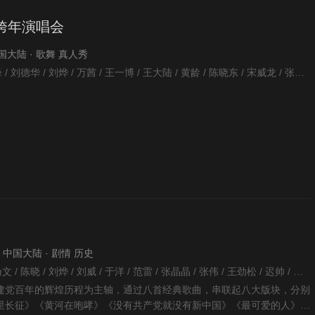
视跨年演唱会
 中国大陆 · 歌舞 真人秀
暂无 / 王俊凯 / 李易峰 / 刘德华 / 刘烨 / 万茜 / 王一博 / 王大陆 / 黄龄 / 陈晓东 / 宋威龙 / 张雨绮 / 吴宣仪 / 黄圣依 / 谢霆锋 / 孟佳 / 段奥娟 / 朱一龙 / 陈飞宇 / 王力宏 / 黄子韬 / 梁靖康 / 潘玮柏 / 吴昕 / 大张伟 / 明道 / 何炅 / 杜海涛 / 吴亦凡 / 霍尊 / 郁可唯 / 华晨宇 / 容祖儿 / 陈学冬 / 钱枫 / 张新成 / 丁禹兮 / 沈梦辰 / 宁静 / 许靖韵 / 吴恙 / 陈伟霆 / 吴克群 / 李斯丹妮 / 杨魏玲花 / 曾毅 / 马天宇 / 汪涵 / 梁田 / 黄雅莉 / Weijia Li / 许绍洋 / 李浩菲 / 袁咏琳 / 徐艺洋 / 陈宥维 / 官鸿 / 靳梦佳 / 钱正昊 / 王北车 / 吴希泽 / 王晨艺 / 蔡程昱 / 鞠红川 / 王鹤棣 / 刘令姿 / 朱婧 /
1 · 中国大陆 · 剧情 历史
毛卫宁 / 佟丽娅 / 李乃文 / 陈晓 / 刘烨 / 刘威 / 于洋 / 范雷 / 张晶晶 / 张伟 / 王劲松 / 迟帅 / 王天辰 / 吕一 / 张英席 / 李健 / 王衡 / 张浩 / 何靖 / 何炅 / 王梓权 / 赵樱子 / 林永健 / 范明 / 张琛 / 任正斌 / 孙锡堃 / 张志忠 / 李麟 / 王帅 / 李强 / 戴向宇 / 萨日娜 / 郑锡龙 / 张新成 / 李博 / 江一燕 / 郭晓东 / 乌日根 / 鲁诺 / 李治廷 / 何籽乐 / 林江国 / 丁柳元 / 汪涵 / 梁田 / 郑伟 / 李佳航 / 夏德俊 / 陈翔 / 何晟铭 / 李晟 / 李泽锋 / 陈凯 / 曹克难 / 黄勐 / 董力 / 王嘉儒 / 黄烁文 / 王昭 / 苗驰 / 威力斯 / 吕途 / 陈昊 / 刘凯 / 李小萌 / 尤勇智 / 王雷 / 马佳 / 刘冬沁 / 王迪 / 林俊毅 / 范世錡 / 赵志伟 /
建党百年的辉煌历程为主轴，通过八首经典歌曲，串联起八大版块，分别
里长征》《黄河在咆哮》《没有共产党就没有新中国》《最可爱的人》