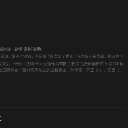
 中国大陆 · 剧情 喜剧 运动
韩寒 / 沈腾 / 魏翔 / 黄景瑜 / 贾冰 / 沙溢 / 冯绍峰 / 段奕宏 / 尹正 / 张本煜 / 高华阳 / 周政杰 / 张新成 / 李治廷 / 孙艺洲 / 胡先煦 / 陈永胜 / 范丞丞 / 王安宇 / 白宇帆 / 郝瀚 /
官后，张驰（沈腾 饰）受邀作为车队主教练征战全新赛事“沐尘100拉
走上国际舞台！面对高手如云的全新赛道，孙宇强（尹正 饰）、记星（张
同作战，
天