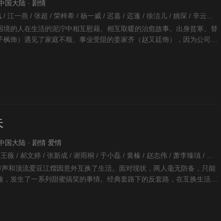
· 中国大陆 · 剧情
韩天 / 赵又廷 / 张子枫 / 江一燕 / 张超 / 荣梓希 / 杨一威 / 迟嘉 / 迟蓬 / 徐洁儿 / 姚琛 / 辛云来 / 张新成 /
困境的人在生活的泥泞中相互慰藉、相互取暖的治愈故事。出身贫寒、替
子枫饰）遇见了家庭不顺、事业受阻的姜家齐（赵又廷饰），因为公司的
没有交集的人连接在
天
 · 中国大陆 · 剧情 爱情
王征 / 张磊 / 黄海冰 / 王薇 / 郝文婷 / 张新成 / 谢雨桐 / 于小磊 / 黄榛 / 赵志伟 / 萧李臻瑱 / 安戈 / 小葱花 / 陈笑含 / 周士原 / 赵尧珂 / 梁洁 / 苏勋伦 /
余声声和顶流爱豆江熠因意外互换了生活。面对现状，两人毫无防备，只能
掩，发生了一系列甜蜜搞笑的事情。经典套路下的反套路，在互换生活的
人生以及爱情的思