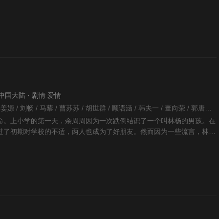
望祝酒》和《年轻的朋
 · 中国大陆 · 剧情 爱情
沙漠 / 张磊 / 王春妹 / 姜嫄 / 刘畅 / 马藜 / 曹苏苏 / 胡世群 / 顾语涵 / 韩夫一 / 董向荣 / 郭唐维 / 张新成 / 陈莹 / 梁浩 / 田淼 / 宁理 / 李兰迪 / 周澄奥 / 方文强 / 刘启恒 / 高文峰 / 汤梦佳 / 许清雅 / 陈鹏万里 / 曹恩齐 / 毛爱宁 / 魏子淇 / 李牵 / 赵浩闳 / 柳俊岐 / 蒋宜儒 / 李博洋 / 田宜峰 / 蒯伊琳 / 王俊浩 / 袁晟珉 / 李晨语 / 尚怡琳 / 银艺 / 仲小印 / 刁熙娟 / 吴吉良 / 王美娟 / 杨厚垚 / 董日昇 / 刘乃强 / 朱红妃 / 小熊班尼 /
命。上小学的第一天，余周周因为一次跌倒结识了一个叫林杨的男孩。在
过了初期对学校的不适，两人也成为了好朋友。然而因为一些流言，林杨
周周。对于林杨的疏