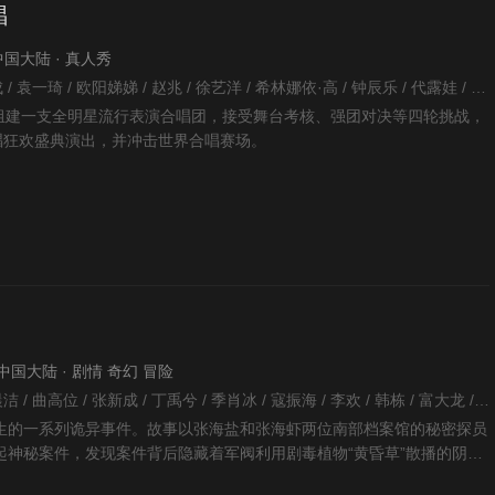
唱
· 中国大陆 · 真人秀
暂无 / 段奥娟 / 张新成 / 袁一琦 / 欧阳娣娣 / 赵兆 / 徐艺洋 / 希林娜依·高 / 钟辰乐 / 代露娃 / 许馨文 / 王安宇 / 张颜齐 / 谢可寅 / 邵子恒 / 姚弛 / 颜安 / 吴俊霆 / 鹭卓 / 王晓赟子 / 余宇涵 / 马小宇 / 张郁梓 /
人组建一支全明星流行表演合唱团，接受舞台考核、强团对决等四轮挑战，
合唱狂欢盛典演出，并冲击世界合唱赛场。
 · 中国大陆 · 剧情 奇幻 冒险
周靖韬 / 姜珮瑶 / 佟晨洁 / 曲高位 / 张新成 / 丁禹兮 / 季肖冰 / 寇振海 / 李欢 / 韩栋 / 富大龙 / 姜卓君 / 刘令姿 / 徐振轩 / 张宸逍 / 程相 / 屠显智 /
生的一系列诡异事件。故事以张海盐和张海虾两位南部档案馆的秘密探员
起神秘案件，发现案件背后隐藏着军阀利用剧毒植物“黄昏草”散播的阴
张海盐和张海虾经历