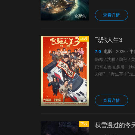
查看详情
全33集
正片
飞驰人生3
7.0
电影
· 2026 ·
巴音布鲁克最后一站收
力赛”，“野生车手”
本煜 饰）一如既往协
查看详情
正片
正片
秋雪漫过的冬