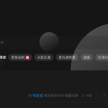
搜索
变形金刚
火影忍者
复仇者联盟
战狼
红海
热
与“
张新成
”相关的共
40
个搜索结果
1 / 4页