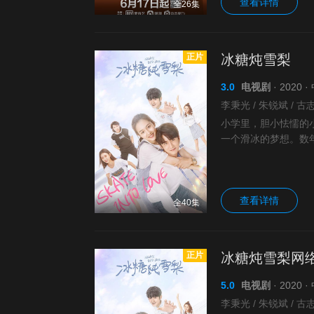
查看详情
全26集
正片
冰糖炖雪梨
3.0
电视剧
· 2020
小学里，胆小怯懦的
一个滑冰的梦想。数
球队的“冰神”，而“大
查看详情
全40集
正片
冰糖炖雪梨网
5.0
电视剧
· 2020