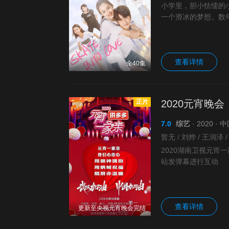
小学里，胆小怯懦的
一个滑冰的梦想。数
球队的“冰神”，而“大
查看详情
全40集
正片
2020元宵晚会
7.0
综艺
· 2020 ·
2020湖南卫视元宵
站发弹幕进行互动
查看详情
更新至央视元宵晚会完结