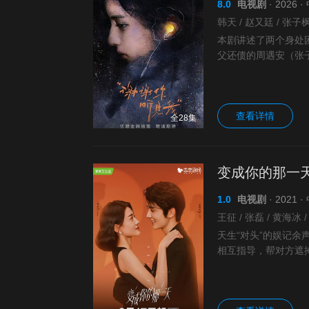
8.0
电视剧
· 2026 
本剧讲述了两个身处
父还债的周遇安（张
职场斗争把两个本来
查看详情
全28集
变成你的那一
1.0
电视剧
· 2021
天生“对头”的娱记
相互指导，帮对方遮
甜蜜爱情设定下是对