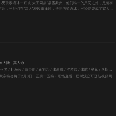
小男孩黎语冰一直被“大王同桌”棠雪欺负，他们唯一的共同之处，是都有
年后，当他们在“霖大”校园重逢时，怯懦的黎语冰，已经逆袭成了霖大冰
王同桌”棠
 中国大陆 · 真人秀
暂无 / 刘烨 / 王润泽 / 何炅 / 杜海涛 / 白举纲 / 蒋羽熙 / 张新成 / 沈梦辰 / 张航 / 牟紫 / 李斯丹妮 / 李锐 / 汪涵 / 梁田 / Weijia Li / 郑伟 / 贾乃亮 / 狄菲菲 / 高天鹤 / 冯提莫 / 卢鑫 / 罗予彤 / 吴彼 / 靳梦佳 / 艾福杰尼 / 刘昱晗 / 吴施乐 / 王晨艺 / 蔡程昱 / 鞠红川 / 齐思钧 / 高颖 / 仝卓 / 大傻 / 丁文山 /
一家亲晚会将于2月8日（正月十五晚）现场直播，届时观众可登陆视频网