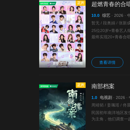
正片
超燃青春的合
10.0
综艺
· 2026 
25位20岁+青春艺
最终实现20+青春
查看详情
更新至20260628期
正片
南部档案
1.0
电视剧
· 2026
民国初年南洋地区发
为主角，他们调查一
谋。在调查过程中，