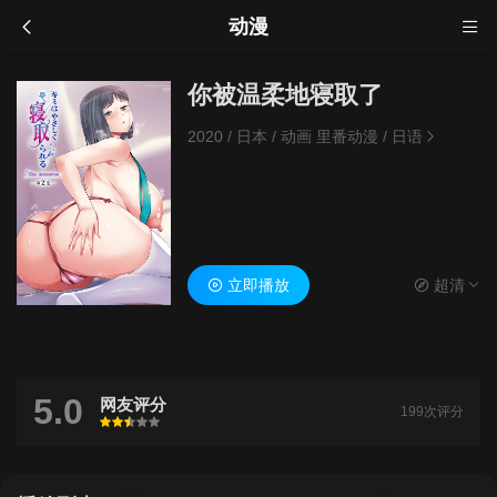
动漫
你被温柔地寝取了
2020
/
日本
/
动画 里番动漫
/
日语
立即播放
超清
5.0
网友评分
199次评分
很差
较差
还行
推荐
力荐