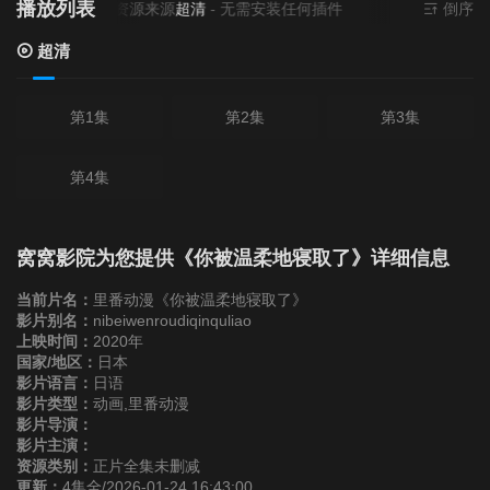
播放列表
当前资源来源
超清
- 无需安装任何插件
倒序
超清
第1集
第2集
第3集
第4集
窝窝影院为您提供《你被温柔地寝取了》详细信息
当前片名：
里番动漫《你被温柔地寝取了》
影片别名：
nibeiwenroudiqinquliao
上映时间：
2020年
国家/地区：
日本
影片语言：
日语
影片类型：
动画,里番动漫
影片导演：
影片主演：
资源类别：
正片全集未删减
更新：
4集全/2026-01-24 16:43:00