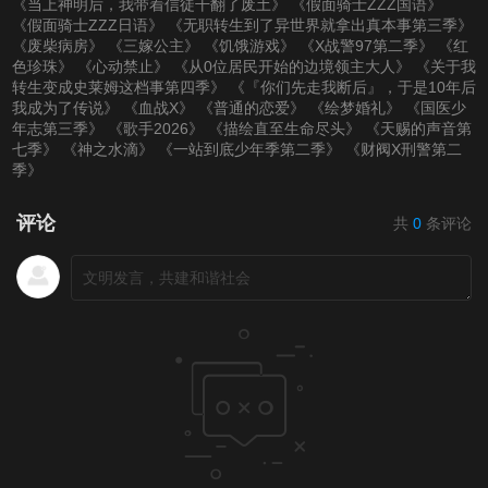
《当上神明后，我带着信徒干翻了废土》
《假面骑士ZZZ国语》
《假面骑士ZZZ日语》
《无职转生到了异世界就拿出真本事第三季》
《废柴病房》
《三嫁公主》
《饥饿游戏》
《X战警97第二季》
《红
色珍珠》
《心动禁止》
《从0位居民开始的边境领主大人》
《关于我
转生变成史莱姆这档事第四季》
《『你们先走我断后』，于是10年后
我成为了传说》
《血战X》
《普通的恋爱》
《绘梦婚礼》
《国医少
年志第三季》
《歌手2026》
《描绘直至生命尽头》
《天赐的声音第
七季》
《神之水滴》
《一站到底少年季第二季》
《财阀X刑警第二
季》
评论
共
0
条评论