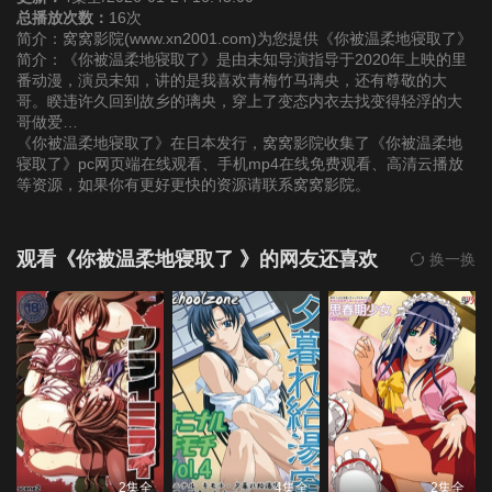
总播放次数：
16次
简介：窝窝影院(www.xn2001.com)为您提供《你被温柔地寝取了》
简介：《你被温柔地寝取了》是由未知导演指导于2020年上映的里
番动漫，演员未知，讲的是我喜欢青梅竹马璃央，还有尊敬的大
哥。睽违许久回到故乡的璃央，穿上了变态内衣去找变得轻浮的大
哥做爱…
《你被温柔地寝取了》在日本发行，窝窝影院收集了《你被温柔地
寝取了》pc网页端在线观看、手机mp4在线免费观看、高清云播放
等资源，如果你有更好更快的资源请联系窝窝影院。
观看《你被温柔地寝取了 》的网友还喜欢
换一换
2集全
4集全
2集全