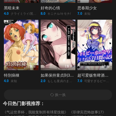
黑暗未来
好奇的心情
思春期少女
4.0
8.0
7.0
クライミライ/黑暗未來/哭泣未來/
キニナル/キモチ/
未知
2集全
1集全
1集全
特別病棟
如果保持童贞到30岁的话貌似可以成为魔法使
超可爱贩售啤酒女孩堕落七日记
4.0
2.0
7.0
未知
もしも童貞のまま30歳を迎えると魔法使いになれるとしたら/
可愛すぎるビールの売り子が堕とされた7日間の記録/
换一换
今日热门影视推荐：
《气运世界杯，我能复制所有球星技能》
《菲律宾恐怖故事17》