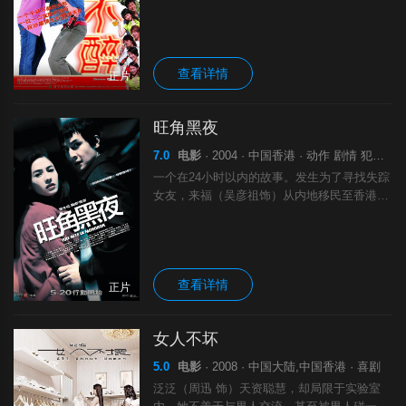
心，而黑社会老大九哥（方中信饰）对她情有
独钟。厨师米高（吴彦祖饰）因为辛苦经营的
餐厅结业，酒量甚浅的他醉倒在小敏的面前。
查看详情
正片
旺角黑夜
7.0
电影
· 2004 · 中国香港 · 动作 剧情 犯罪 爱情
一个在24小时以内的故事。发生为了寻找失踪
女友，来福（吴彦祖饰）从内地移民至香港，
在旺角找了一份差事，误入歧途成了一名杀
手，卷入了黑社会的腥风血雨中。提携他的是
奸诈的老六，他混迹于黑白两道，是警方的线
查看详情
正片
女人不坏
5.0
电影
· 2008 · 中国大陆,中国香港 · 喜剧
泛泛（周迅 饰）天资聪慧，却局限于实验室