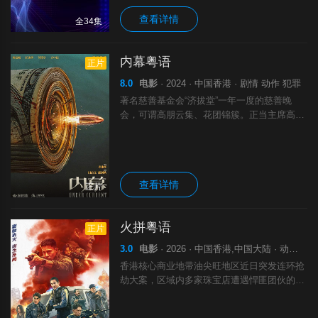
查看详情
全34集
内幕粤语
正片
8.0
电影
· 2024 · 中国香港 · 剧情 动作 犯罪
著名慈善基金会“济拔堂”一年一度的慈善晚
会，可谓高朋云集、花团锦簇。正当主席高盛
文准备发表年度致辞时，基金会财务总监杨滔
突然离奇吊死在舞台上！疑云笼罩之下，关于
济拔堂内部有2亿善款不翼而飞的传言甚嚣尘
查看详情
正片
火拼粤语
正片
3.0
电影
· 2026 · 中国香港,中国大陆 · 动作 犯罪
香港核心商业地带油尖旺地区近日突发连环抢
劫大案，区域内多家珠宝店遭遇悍匪团伙的洗
劫！奉命执行任务的冲锋队Car 3在组长郑志
斌（方中信 饰）的带领下一路追击，但查探