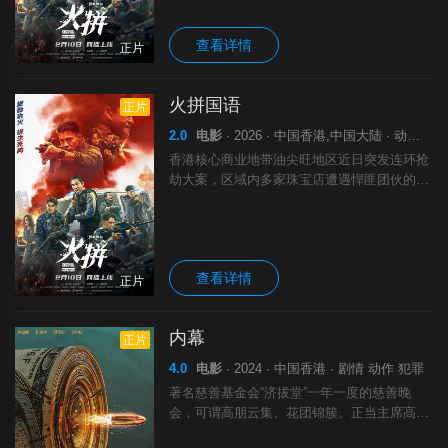
到的线索却令郑志斌心头一紧。原来，悍
查看详情
正片
火拼国语
正片
2.0
电影
· 2026 · 中国香港,中国大陆 · 动作 犯罪
香港核心商业地带油尖旺地区近日突发连环抢
劫大案，区域内多家珠宝店遭遇悍匪团伙的洗
劫！奉命执行任务的冲锋队Car 3在组长郑志
斌（方中信 饰）的带领下一路追击，但查探
到的线索却令郑志斌心头一紧。原来，悍
查看详情
正片
内幕
正片
4.0
电影
· 2024 · 中国香港 · 剧情 动作 犯罪
著名慈善基金会“济拔堂”一年一度的慈善晚
会，可谓高朋云集、花团锦簇。正当主席高盛
文准备发表年度致辞时，基金会财务总监杨滔