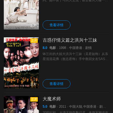
内。她不善于与男人交流，甚至被男人碰一下
都会立时僵硬。精于专研人体科学的她发明了
一样秘密武器——费洛蒙，只要把这种东西装
在身上，就可以让异性趋之若鹜。铁菱（桂纶
查看详情
正片
古惑仔情义篇之洪兴十三妹
正片
8.0
电影
· 1998 · 中国香港 · 剧情
钵兰街的大姐大洪兴十三妹（吴君如饰）从东
星混混花弗（敖志君饰）手中救回女友SASA
（植敬雯饰）。不料SASA早暗地里与花弗串
通陷害十三妹，十三妹一怒之下对其家法处
置。属下韩宾（尹阳明）一直对十三妹忠心
查看详情
正片
大魔术师
正片
5.0
电影
· 2011 · 中国大陆,中国香港 · 剧情 喜剧 爱情 奇幻
20世纪初，大清王朝气数已尽，各路军阀连年