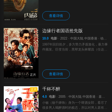
突然离奇吊死在舞台上！疑云笼罩之下，关于
济拔堂内部有2亿善款不翼而飞的传言甚嚣尘
查看详情
正片
边缘行者国语抢先版
10.0
电影
· 2022 · 中国大陆,中国香港 · 动作 犯罪
1997年回归前夕，多方势力矛盾激化，暴力事
件频发。巨变当前，黑帮龙头林耀昌（任达华
饰）对亲信阿骆（任贤齐 饰）委以帮派重
任。多重身份的阿骆在黑白边缘行走，一场除
暴行动正悄然掀开反杀的序幕。
查看详情
正片
千杯不醉
正片
4.0
电影
· 2005 · 中国大陆,中国香港 · 喜剧 爱情
小敏（杨千嬅饰）身为一个啤酒女郎，看尽了
很多男人喝醉酒时的糗态，所以对男人甚有戒