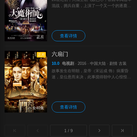
混战，拥兵自重，上演了一个又一个的逐鹿之
争。时有直隶镇守使雷大牛（刘青云 饰）凭
借旁门左道的刘昆山（吴刚 饰）大肆招募兵
马，不断壮大，外有重兵，内有美眷，加上
查看详情
正片
六扇门
正片
10.0
电视剧
· 2016 · 中国大陆 · 剧情 古装
故事发生在明朝，皇帝（宋运成 饰）病重昏
迷，皇位悬而未决，此事搅得朝中人心惶惶。
在这个节骨眼上，京城之内发生了连环杀人案
件，朝廷委托京师六扇门调查此案，捉拿凶
手，以平民怨。申梓木（黄文豪 饰）是六扇
门
查看详情
全40集
1 / 9