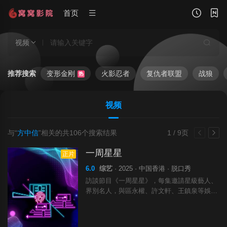
首页
视频
推荐搜索
变形金刚
火影忍者
复仇者联盟
战狼
热
视频
与“
方中信
”相关的共
106
个搜索结果
1 / 9页
一周星星
正片
6.0
综艺
· 2025 · 中国香港 · 脱口秀
訪談節目《一周星星》，每集邀請星級藝人、
界別名人，與區永權、許文軒、王鎮泉等娛樂
主播，分享新近工作企劃，談論電影、電視、
演唱會相關的特別話題，尤其是網民與圈中朋
友關心熱議的人和事！周邊訊息如此多，節目