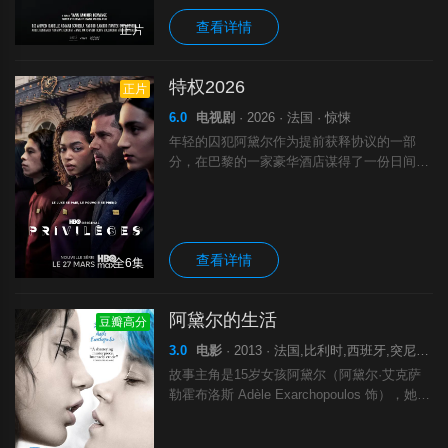
查看详情
正片
特权2026
正片
6.0
电视剧
· 2026 · 法国 · 惊悚
年轻的囚犯阿黛尔作为提前获释协议的一部
分，在巴黎的一家豪华酒店谋得了一份日间工
作。为了重新开始，她愿意忍受任何羞辱。然
而，当她发现酒店之所以雇佣她，恰恰是因为
她的犯罪前科以及她那种“随手可弃”的边缘身
查看详情
全6集
阿黛尔的生活
豆瓣高分
3.0
电影
· 2013 · 法国,比利时,西班牙,突尼斯 · 剧情 爱情 同性
故事主角是15岁女孩阿黛尔（阿黛尔·艾克萨
勒霍布洛斯 Adèle Exarchopoulos 饰），她有
一个帅气的同学男友托马斯（热雷米·拉厄尔
特 Jeremie Laheurte 饰），但托马斯并没