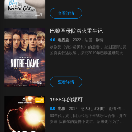
查看详情
正片
巴黎圣母院浴火重生记
4.0
电视剧
· 2022 · 法国 · 剧情
该剧受《切尔诺贝利》的启发，由法国消防员
的真实叙述改编，探究2019年巴黎圣母院大火
对一群背景各异的巴黎人带来哪些冲击。以消
防员、新闻人、民众等不同身份的多个角色的
不同视角，来回顾这次事故，将“重建.
查看详情
全6集
1988年的妮可
正片
8.0
电影
· 2017 · 意大利,比利时 · 剧情 传记 音乐
60年代，妮可因为和地下丝绒乐队合作，并在
安迪·沃霍尔的提携下走红。后来妮可为了证
明自己，开始了她的独立创作生涯。在影片