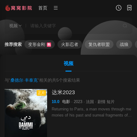
首页
视频
推荐搜索
变形金刚
火影忍者
复仇者联盟
战狼
热
视频
与“
桑德尔·丰泰克
”相关的共
5
个搜索结果
达米2023
正片
10.0
电影
· 2023 · 法国 · 剧情 短片
Returning to Paris, a man moves through me
mories of his past and surreal fragments of t
he present, s