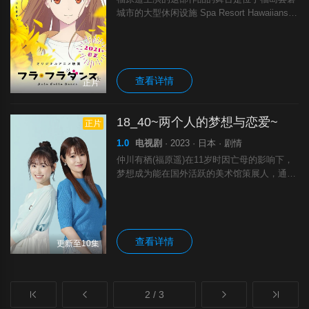
城市的大型休闲设施 Spa Resort Hawaiians。
它描绘了一位新员工 Hiu Natsunagi 的成长，
她在她的姐姐和她的朋友之后跳入了草裙舞女
查看详情
正片
18_40~两个人的梦想与恋爱~
正片
1.0
电视剧
· 2023 · 日本 · 剧情
仲川有栖(福原遥)在11岁时因亡母的影响下，
梦想成为能在国外活跃的美术馆策展人，通过
推荐她决定升入大学文学部艺术专业，但这时
却意外怀孕……另一方面，即将40岁的成濑瞳
子(深田)是一位能干的艺术专家，.
查看详情
更新至10集
2 / 3