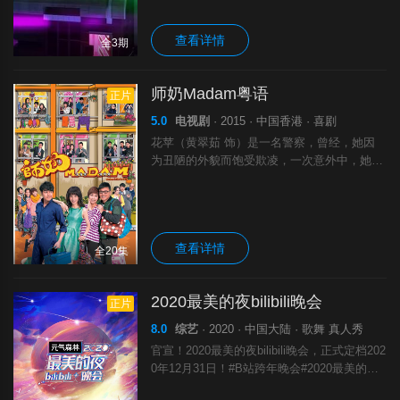
港送上祝福。三位主持将会演绎各年代的经.
查看详情
全3期
师奶Madam粤语
正片
5.0
电视剧
· 2015 · 中国香港 · 喜剧
花苹（黄翠茹 饰）是一名警察，曾经，她因
为丑陋的外貌而饱受欺凌，一次意外中，她面
部受伤，需要接受整形手术，如此一来获得了
如花的美貌，人生因此开启了新的篇章，这让
花苹更加坚信美貌决定命运。偶然中，花苹邂
查看详情
全20集
2020最美的夜bilibili晚会
正片
8.0
综艺
· 2020 · 中国大陆 · 歌舞 真人秀
官宣！2020最美的夜bilibili晚会，正式定档202
0年12月31日！#B站跨年晚会#2020最美的
夜，我们看什么？北京、武汉、香港、台北，