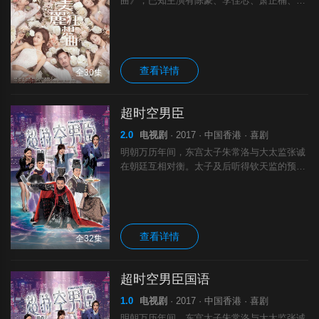
曲》，已知主演有陈豪、李佳芯、萧正楠、曹
永廉、杨诗敏等，监制罗永贤。
查看详情
全30集
超时空男臣
2.0
电视剧
· 2017 · 中国香港 · 喜剧
明朝万历年间，东宫太子朱常洛与大太监张诚
在朝廷互相对衡。太子及后听得钦天监的预
言，决定派人将宫中魏姓太监斩杀。张诚见一
众门生被杀，密谋刺杀太子的未过门妻子郭
倩，藉此报复洩愤。东宫都尉袁崇焕、侍郎左
光.
查看详情
全32集
超时空男臣国语
1.0
电视剧
· 2017 · 中国香港 · 喜剧
明朝万历年间，东宫太子朱常洛与大太监张诚