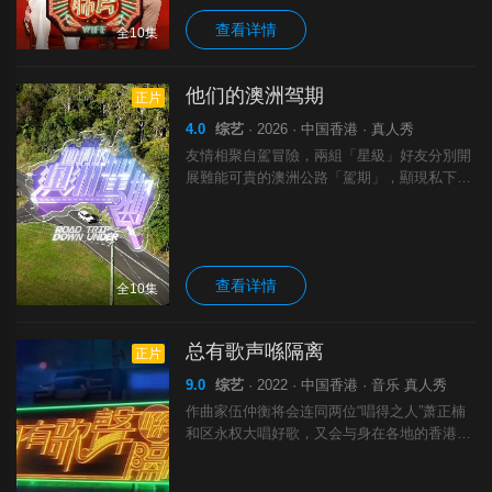
化
查看详情
全10集
他们的澳洲驾期
正片
4.0
综艺
· 2026 · 中国香港 · 真人秀
友情相聚自駕冒險，兩組「星級」好友分別開
展難能可貴的澳洲公路「駕期」，顯現私下的
真摯互動。黎耀祥、蕭正楠、曹永廉於十多年
前因劇集《大太監》建立牢不可破的友誼，如
今經典重聚，「公公」又再出埠！三兄弟探索
查看详情
全10集
总有歌声喺隔离
正片
9.0
综艺
· 2022 · 中国香港 · 音乐 真人秀
作曲家伍仲衡将会连同两位“唱得之人”萧正楠
和区永权大唱好歌，又会与身在各地的香港音
乐人连线，分享抗疫经历，及与主持对唱金
曲，举行一场线上音乐会，用熟悉的旋律为香