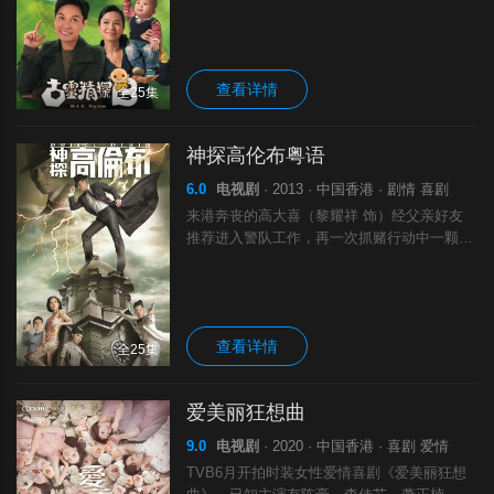
很是头疼，为了躲开这批难缠的下属，子朗
（郭晋安 饰）顶头上司罗有恒（郭峰 饰）主
动提出重组D.I.E. 但由于D.
查看详情
全25集
神探高伦布粤语
6.0
电视剧
· 2013 · 中国香港 · 剧情 喜剧
来港奔丧的高大喜（黎耀祥 饰）经父亲好友
推荐进入警队工作，再一次抓赌行动中一颗子
弹贯穿大喜头颅，脑细胞被激活进化，他变身
智商超人，成了无案不破的神探高伦布。但同
时他的情商管理区却逐渐缩小，性情发生了严
查看详情
全25集
爱美丽狂想曲
9.0
电视剧
· 2020 · 中国香港 · 喜剧 爱情
TVB6月开拍时装女性爱情喜剧《爱美丽狂想