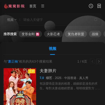
首页
视频
推荐搜索
变形金刚
火影忍者
复仇者联盟
战狼
热
视频
与“
萧正楠
”相关的共
63
个搜索结果
1 / 6页
夫妻肺片
正片
7.0
综艺
· 2026 · 中国香港 · 真人秀
有說愛情是浪漫的相遇，婚姻卻是漫長的求
生。每對夫妻或都經歷過，明明很愛對方，卻
會為了生活瑣碎事而生氣；男人覺得女人無理
取鬧，女人又感到男人無動於衷。其實雙方也
沒有錯……蕭正楠、曹永廉、車婉婉、吳若希