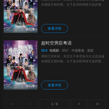
在朝廷互相对衡。太子及后听得钦天监的预
言，决定派人将宫中魏姓太监斩杀。张诚见一
众门生被杀，密谋刺杀太子的未过门妻子郭
倩，藉此报复洩愤。东宫都尉袁崇焕、侍郎左
光.
查看详情
全32集
超时空男臣粤语
10.0
电视剧
· 2017 · 中国香港 · 喜剧
明朝万历年间，东宫太子朱常洛与大太监张诚
在朝廷互相对衡。太子及后听得钦天监的预
言，决定派人将宫中魏姓太监斩杀。张诚见一
众门生被杀，密谋刺杀太子的未过门妻子郭
倩，藉此报复洩愤。东宫都尉袁崇焕、侍郎左
光.
查看详情
全32集
1 / 6