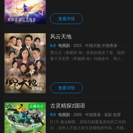
两岸四地齐心共度；文化融合，青春回响，好
节目不存在次.
查看详情
更新至浙江卫视美好有你跨年晚会完结
风云天地
6.0
电视剧
· 2015 · 中国大陆,中国香港 · 剧情 家庭
曹云汉（黎耀祥 饰）依靠炒股发了家，他同
妻子关若男（李施嬅 饰）结婚多年，两人共
同养育了三个孩子，彼此之间感情十分坚定。
不幸来临了，股市的崩盘让曹云汉一夜之间家
财散尽负债累累，不堪重负的他最终选择了自
查看详情
全34集
古灵精探2国语
豆瓣高分
9.0
电视剧
· 2009 · 中国香港 · 喜剧 犯罪
D.I.E.被迫解散，原组员都重返原先的工作岗
位，这班人不改之前古灵精怪的作风，另领导