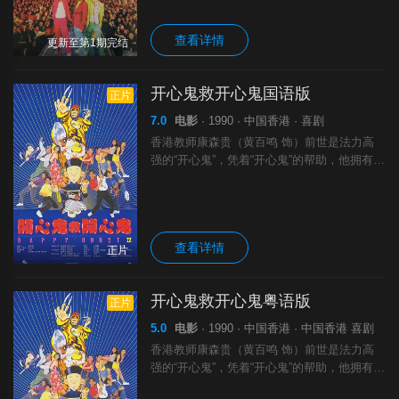
查看详情
更新至第1期完结
开心鬼救开心鬼国语版
正片
7.0
电影
· 1990 · 中国香港 · 喜剧
香港教师康森贵（黄百鸣 饰）前世是法力高
强的“开心鬼”，凭着“开心鬼”的帮助，他拥有超
乎常人的超能力。校长的女儿安妮（杨宝玲
饰）是康的女友，两人非常恩爱。一日，康班
里的四名顽皮学生被捉弄流落到荒野，
查看详情
正片
开心鬼救开心鬼粤语版
正片
5.0
电影
· 1990 · 中国香港 · 中国香港 喜剧
香港教师康森贵（黄百鸣 饰）前世是法力高
强的“开心鬼”，凭着“开心鬼”的帮助，他拥有超
乎常人的超能力。校长的女儿安妮（杨宝玲