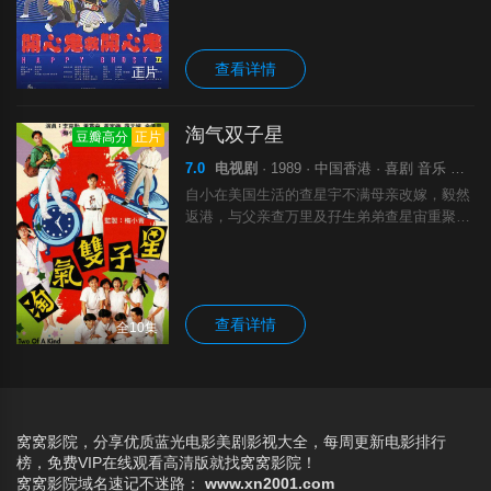
饰）是康的女友，两人非常恩爱。一日，康班
里的四名顽皮学生被捉弄流落到荒野，
查看详情
正片
淘气双子星
豆瓣高分
正片
7.0
电视剧
· 1989 · 中国香港 · 喜剧 音乐 家庭
自小在美国生活的查星宇不满母亲改嫁，毅然
返港，与父亲查万里及孖生弟弟查星宙重聚。
在父亲的安排下，星宇与弟弟一起修读中七，
并与李西西、YY博士和徐翊等成为好友。星
宇活跃好动；星宙品学兼优；西西对爱情充满
查看详情
全10集
窝窝影院，分享优质蓝光电影美剧影视大全，每周更新电影排行
榜，免费VIP在线观看高清版就找窝窝影院！
窝窝影院
域名速记不迷路：
www.xn2001.com