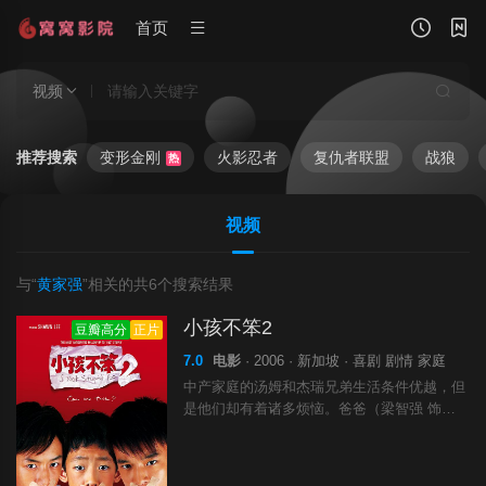
首页
视频
推荐搜索
变形金刚
火影忍者
复仇者联盟
战狼
热
视频
与“
黄家强
”相关的共
6
个搜索结果
小孩不笨2
豆瓣高分
正片
7.0
电影
· 2006 · 新加坡 · 喜剧 剧情 家庭
中产家庭的汤姆和杰瑞兄弟生活条件优越，但
是他们却有着诸多烦恼。爸爸（梁智强 饰）
是某手机开发公司的职员，妈妈（向云 饰）
是某著名杂志的编辑，夫妻俩整日忙于工作，
根本无暇顾及孩子的感受。在这对父母的眼里