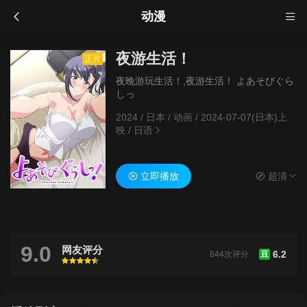
动漫
夜游生活！
正片
夜晚游玩生活！,夜游生活！ よあそびぐら
しっ
2024
/
日本
/
动画
/
2024-07-07(日本)上
映
/
日语
立即播放
超清
9.0
网友评分
6.2
844次评分
豆
很差
较差
还行
推荐
力荐