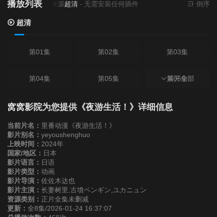
播放列表
当前资源来源
超清
- 无需安装任何插件
倒序
超清
第01集
第02集
第03集
第04集
第05集
第06集
展开全部
第07集
第08集
窝窝影院为您提供《夜游生活！》详细信息
当前片名：
里番动漫《夜游生活！》
影片别名：
yeyoushenghuo
上映时间：
2024年
国家/地区：
日本
影片语言：
日语
影片类型：
动画
影片导演：
佐佐木达也
影片主演：
长妻树里,古墳ペンギン,ユカニュン
资源类别：
正片全集未删减
更新：
全8集/2026-01-24 16:37:07