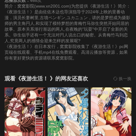
总播放次数：
468次
简介：窝窝影院(www.xn2001.com)为您提供《夜游生活！》简介：
《夜游生活！》是由佐佐木达也导演指导于2024年上映的里番动
漫，演员长妻树里,古墳ペンギン,ユカニュン，讲的是梦想成为摄影
师的男主角円人,和实现了模特梦想的青梅竹马弥生突然开始同居的
故事。原本关系渐行渐远的两人,在夜晚的"玩耍"中开启了全新的关
系。弥生似乎还有一个无法对円人说出口的秘密。从青梅竹马到恋
人,究竟两人的感情会迎来怎样的发展呢?
《夜游生活！》在日本发行，窝窝影院收集了《夜游生活！》pc网
页端在线观看、手机mp4在线免费观看、高清云播放等资源，如果
你有更好更快的资源请联系窝窝影院。
观看《夜游生活！ 》的网友还喜欢
换一换