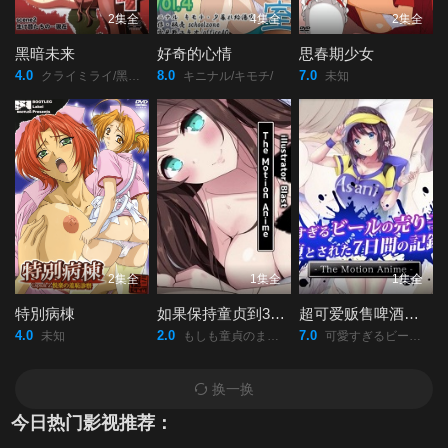
2集全
4集全
2集全
黑暗未来
好奇的心情
思春期少女
4.0
8.0
7.0
クライミライ/黑暗未來/哭泣未來/
キニナル/キモチ/
未知
2集全
1集全
1集全
特別病棟
如果保持童贞到30岁的话貌似可以成为魔法使
超可爱贩售啤酒女孩堕落七日记
4.0
2.0
7.0
未知
もしも童貞のまま30歳を迎えると魔法使いになれるとしたら/
可愛すぎるビールの売り子が堕とされた7日間の記録/
换一换
今日热门影视推荐：