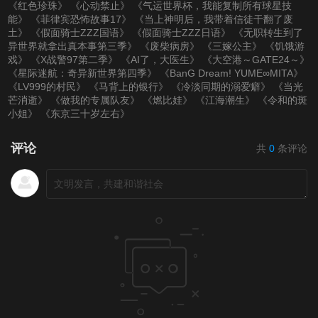
《红色珍珠》
《心动禁止》
《气运世界杯，我能复制所有球星技
能》
《菲律宾恐怖故事17》
《当上神明后，我带着信徒干翻了废
土》
《假面骑士ZZZ国语》
《假面骑士ZZZ日语》
《无职转生到了
异世界就拿出真本事第三季》
《废柴病房》
《三嫁公主》
《饥饿游
戏》
《X战警97第二季》
《AI了，大医生》
《大空港～GATE24～》
《星际迷航：奇异新世界第四季》
《BanG Dream! YUME∞MITA》
《LV999的村民》
《马背上的银行》
《冷淡同期的溺爱癖》
《当光
芒消逝》
《做我的专属队友》
《燃比娃》
《江海潮生》
《令和的斑
小姐》
《东京三十岁左右》
评论
共
0
条评论