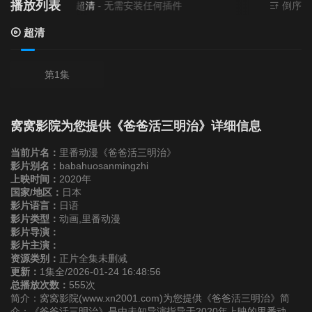
播放列表
当前资源来源
超清
- 无需安装任何插件
倒序
超清
第1集
窝窝影院为您提供《爸爸活三明治》详细信息
当前片名：
里番动漫《爸爸活三明治》
影片别名：
babahuosanmingzhi
上映时间：
2020年
国家/地区：
日本
影片语言：
日语
影片类型：
动画,里番动漫
影片导演：
影片主演：
资源类别：
正片全集未删减
更新：
1集全/2026-01-24 16:48:56
总播放次数：
555次
简介：窝窝影院(www.xn2001.com)为您提供《爸爸活三明治》简
介：《爸爸活三明治》是由未知导演指导于2020年上映的里番动