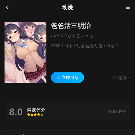
动漫
爸爸活三明治
パパカツさんどいっち。
2020
/
日本
/
动画 里番动漫
/
日语
立即播放
超清
8.0
网友评分
848次评分
很差
较差
还行
推荐
力荐