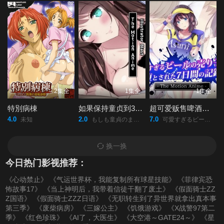
2集全
1集全
1集全
特別病棟
如果保持童贞到30岁的话貌似可以成为魔法使
超可爱贩售啤酒女孩堕落七日记
4.0
2.0
7.0
未知
もしも童貞のまま30歳を迎えると魔法使いになれるとしたら/
可愛すぎるビールの売り子が堕とされた7日間の記録/
换一换
今日热门影视推荐：
《心动禁止》
《气运世界杯，我能复制所有球星技能》
《菲律宾恐
怖故事17》
《当上神明后，我带着信徒干翻了废土》
《假面骑士ZZ
Z国语》
《假面骑士ZZZ日语》
《无职转生到了异世界就拿出真本事
第三季》
《废柴病房》
《三嫁公主》
《饥饿游戏》
《X战警97第二
季》
《红色珍珠》
《AI了，大医生》
《大空港～GATE24～》
《星