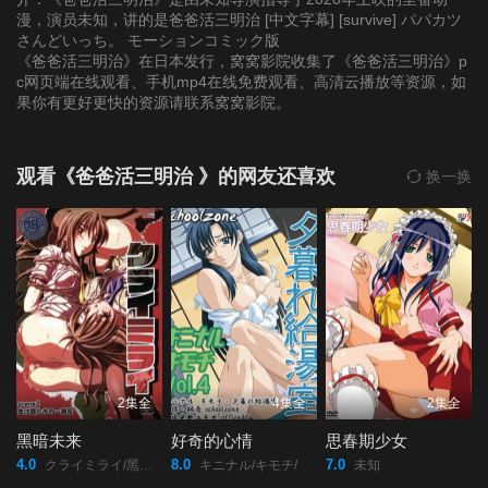
漫，演员未知，讲的是爸爸活三明治 [中文字幕] [survive] パパカツ
さんどいっち。 モーションコミック版
《爸爸活三明治》在日本发行，窝窝影院收集了《爸爸活三明治》p
c网页端在线观看、手机mp4在线免费观看、高清云播放等资源，如
果你有更好更快的资源请联系窝窝影院。
观看《爸爸活三明治 》的网友还喜欢
换一换
2集全
4集全
2集全
黑暗未来
好奇的心情
思春期少女
4.0
8.0
7.0
クライミライ/黑暗未來/哭泣未來/
キニナル/キモチ/
未知