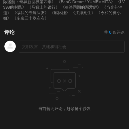
际迷航：奇异新世界第四季》
《BanG Dream! YUME∞MITA》
《LV
999的村民》
《马背上的银行》
《冷淡同期的溺爱癖》
《当光芒消
逝》
《做我的专属队友》
《燃比娃》
《江海潮生》
《令和的斑小
姐》
《东京三十岁左右》
评论
共
0
条评论
当前暂无评论，赶紧抢个沙发