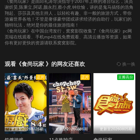
《食尚玩家》是由邱礼涛导演指导于2007年上映的港台综艺，演员
第20230328期
第20230329期
第20230330期
谢炘昊,陈秉立,阿诺,颜永烈,蔡小虎,钟欣愉，讲的是鬼马搞怪的浩角
翔起、莎莎及其他主持人，以轻松有趣、非一般的旅游方式，带你
游遍世界各地！不管是奢侈豪华团或讲求经济的自助行，玩家们的
第20230403期
第20230404期
第20230405期
独特玩法，绝对是你的最佳旅游指南！
《食尚玩家》在中国台湾发行，窝窝影院收集了《食尚玩家》pc网
页端在线观看、手机mp4在线免费观看、高清云播放等资源，如果
第20230406期
第20230407期
第20230410期
你有更好更快的资源请联系窝窝影院。
第20230411期
第20230412期
第20230413期
观看《食尚玩家 》的网友还喜欢
换一换
第20230414期
第20230417期
第20230418期
正片
正片
豆瓣高分
第20230420期
第20230424期
第20230425期
第20230427期
第20230428期
第20230501期
第20230502期
第20230503期
第20230504期
更新至20260726期
更新至20260806期
更新至20260805期
饥饿游戏
11点热吵店
食尚玩家