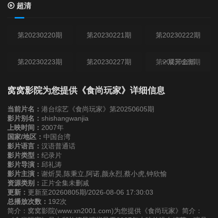
超清
第20230220期
第20230221期
第20230222期
第20230223期
第20230227期
第20230228期
展开全部
第20230301期
第20230302期
第20230303期
窝窝影院为您提供《食尚玩家》详细信息
当前片名：
港台综艺《食尚玩家》第20250605期
第20230306期
第20230308期
第20230309期
影片别名：
shishangwanjia
上映时间：
2007年
国家/地区：
中国台湾
第20230310期
第20230315期
第20230317期
影片语言：
汉语普通话
影片类型：
纪录片
影片导演：
邱礼涛
第20230320期
第20230321期
第20230322期
影片主演：
谢炘昊,陈秉立,阿诺,颜永烈,蔡小虎,钟欣愉
资源类别：
正片全集未删减
更新：
更新至20260805期/2026-08-06 17:30:03
第20230323期
第20230324期
第20230327期
总播放次数：
192次
简介：窝窝影院(www.xn2001.com)为您提供《食尚玩家》简介：