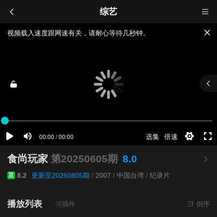
综艺
视频载入速度跟网速有关，请耐心等待几秒钟。
提醒：
不要轻易相信视频中的广告，谨防上当受骗!
如果无法播放请重新刷新页面，或者切换线路。
食尚玩家
第20250605期
8.0
8.2
更新至20260805期
/
2007
/
中国台湾
/
纪录片
豆
播放列表
超清
- 无需安装任何插件
倒序