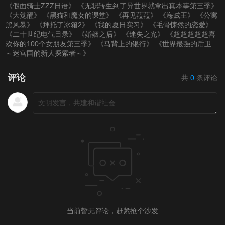
《假面骑士ZZZ日语》
《无职转生到了异世界就拿出真本事第三季》
《大觉醒》
《黑猫和魔女的课堂》
《再见菈菈》
《海贼王》
《公寓
第20230615期
第20230617期
第20230619期
黑风暴》
《拜托了冰箱2》
《我的夏日实习》
《毛骨悚然的恋爱》
《二十世纪电气目录》
《婚姻之后》
《迷失之光》
《超超超超超喜
欢你的100个女朋友第三季》
《马背上的银行》
《世界最强的后卫
第20230621期
第20230622期
第20230623期
～迷宫国的新人探索者～》
评论
共
0
条评论
第20230626期
第20230627期
第20230628期
第20230629期
第20230630期
第20230703期
第20230704期
第20230705期
第20230706期
第20230707期
第20230710期
第20230711期
第20230712期
第20230713期
第20230714期
当前暂无评论，赶紧抢个沙发
第20230717期
第20230718期
第20230719期