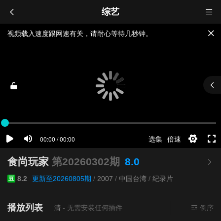
综艺
视频载入速度跟网速有关，请耐心等待几秒钟。
提醒：
不要轻易相信视频中的广告，谨防上当受骗!
如果无法播放请重新刷新页面，或者切换线路。
食尚玩家
第20260302期
8.0
8.2
更新至20260805期
/
2007
/
中国台湾
/
纪录片
豆
播放列表
当前资源来源
超清
- 无需安装任何插件
倒序