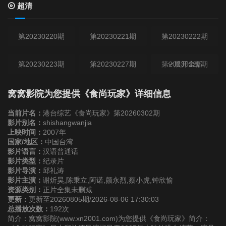
超清
第20230220期
第20230221期
第20230222期
第20230223期
第20230227期
第20230228期
展开全部
第20230301期
第20230302期
第20230303期
窝窝影院为您提供《食尚玩家》详细信息
当前片名：
港台综艺《食尚玩家》第20260302期
第20230306期
第20230308期
第20230309期
影片别名：
shishangwanjia
上映时间：
2007年
国家/地区：
中国台湾
第20230310期
第20230315期
第20230317期
影片语言：
汉语普通话
影片类型：
纪录片
影片导演：
邱礼涛
第20230320期
第20230321期
第20230322期
影片主演：
谢炘昊,陈秉立,阿诺,颜永烈,蔡小虎,钟欣愉
资源类别：
正片全集未删减
更新：
更新至20260805期/2026-08-06 17:30:03
第20230323期
第20230324期
第20230327期
总播放次数：
192次
简介：窝窝影院(www.xn2001.com)为您提供《食尚玩家》简介：