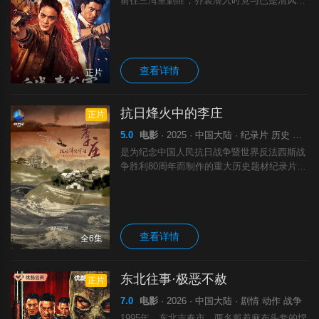
前往三湾里剿匪，乔装潜入时竟与已是清风寨
三当家的亲哥向天重逢。兄弟二人因立场相
悖，在情义与信仰间激烈交锋，向阳强忍纠葛
卧底匪寨，智取情报、烧毁粮仓，与战友里应
外
查看详情
正片
抗日烽火中的李庄
正片
5.0
电影
· 2025 · 中国大陆 · 纪录片 历史 战争
是为纪念中国人民抗日战争暨世界反法西斯战
争胜利80周年而制作的重大历史题材纪录片。
以“1940年到1946年间，不足两平方公里的李
庄小镇，保存中华民族众多耀眼文化火种的故
事”为主线，结合同济大学、中国
查看详情
全6集
东北往事·极恶不赦
正片
7.0
电影
· 2026 · 中国大陆 · 剧情 动作 战争
1995年，东北吉春市，两名戴着麻布头套的悍