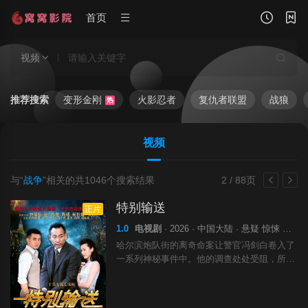
首页
视频
推荐搜索
变形金刚
火影忍者
复仇者联盟
战狼
热
视频
与“
战争
”相关的共
1046
个搜索结果
2 / 88页
特别输送
正片
1.0
电视剧
· 2026 · 中国大陆 · 悬疑 惊悚 历史 战争
哈尔滨炮队街的离奇命案让警官冯剑白卷入了
一系列神秘事件中。他的调查处处受阻，所有
线索都被拦腰折断，身边与案件有关的，刘
顺、赵秉琪、艾德烈等人一一死去，他本人也
受到来自各个政治立场迥异的组织的威胁，多