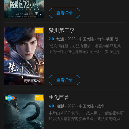
况。
查看详情
正片
紫川第二季
正片
2.0
动漫
· 2025 · 中国大陆 · 动作 动画 战争 奇幻
“想洗清嫌疑，方法有很多，语言辩解只是其
中的一种，但也是最无力的一种。实力也是一
种辩解的方法！”紫川秀，这位在魔族大营内
孤身击杀紫川家叛徒的将领，在远东地区神秘
圣庙守护长老的支持下，成为了远东地区数十
查看详情
更新至52集
生化巨兽
正片
4.0
电影
· 2026 · 中国大陆 · 战争
本片由 AIGC 制作。二战末期，一艘秘密科研
船以活人培育深海变异章鱼。戏法师周鸣为营
救被掳女儿潜入险境，目睹残酷实验。女儿意