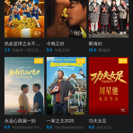
正片
正片
正片
热血篮球之永不放弃
今晚正好
断魂剑
1.0
9.0
10.0
张超/牛一臣/王志强/王云鹏/吴长青/
今晚正好/
断魂剑/
正片
正片
正片
正片
正片
TC
永远心跳漏一拍
一家之主2026
功夫女足
6.0
8.0
6.0
Heartstopper Forever/
The Breadwinner/
功夫女足/