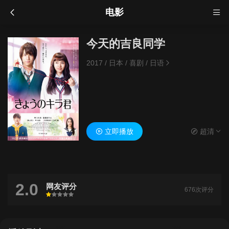
电影
今天的吉良同学
2017
/
日本
/
喜剧
/
日语
立即播放
超清
2.0
网友评分
676次评分
很差
较差
还行
推荐
力荐