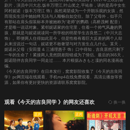
剧片，演员中川大志,饭丰万理江,叶山奖之,平祐奈，讲的是高中女生
冈村妮诺（饭丰万理江 饰）虽然渴望成为一个开朗乐观的女孩，然
而现实生活中她始终无法与人顺畅自如交往。除了父母外，似乎只
有那站在肩头假装标本并被她称为“老师”的鹦鹉（高桥茂树 配音）
才是唯一说话对象。紧邻妮诺家的住宅里，住着一个帅气风趣的男
孩，那就是与妮诺就读同一所学校的明星学生吉良悠二（中川大志
饰）。即便两人住得如此至今，但是性格有着巨大反差的两个人却
从来没说过一句话，妮诺更不敢奢望与对方发生点儿什么。某天，
妮诺从父母（安田显 & 三浦理惠子 饰）口中得知，吉良居然只剩下
一年的生命了！紧接两人竟然阴差阳错成为了情侣。最后的365天，
妮诺陪伴吉良同学一同走过…… 本片根据みきもと凜的同名漫画改
编。
《今天的吉良同学》在日本发行，窝窝影院收集了《今天的吉良同
学》pc网页端在线观看、手机mp4在线免费观看、高清云播放等资
源，如果你有更好更快的资源请联系窝窝影院。
观看《今天的吉良同学 》的网友还喜欢
换一换
正片
正片