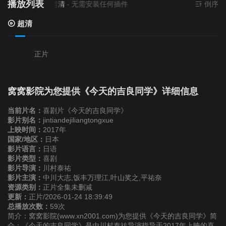
播放列表
当前资源来源
超清
- 无需安装任何插件
倒序
超清
正片
窝窝影院为您提供《今天的吉良同学》详细信息
当前片名：
喜剧片《今天的吉良同学》
影片别名：
jintiandejiliangtongxue
上映时间：
2017年
国家/地区：
日本
影片语言：
日语
影片类型：
喜剧
影片导演：
川村泰祐
影片主演：
中川大志,饭丰万理江,叶山奖之,平祐奈
资源类别：
正片全集未删减
更新：
正片/2026-01-24 18:39:49
总播放次数：
59次
简介：窝窝影院(www.xn2001.com)为您提供《今天的吉良同学》简
介：《今天的吉良同学》是由川村泰祐导演指导于2017年上映的喜