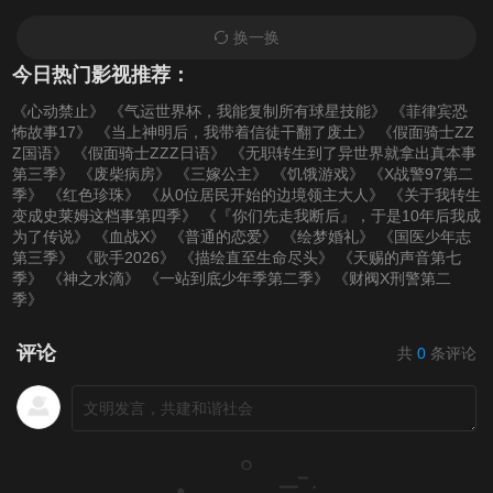
换一换
今日热门影视推荐：
《心动禁止》
《气运世界杯，我能复制所有球星技能》
《菲律宾恐
怖故事17》
《当上神明后，我带着信徒干翻了废土》
《假面骑士ZZ
Z国语》
《假面骑士ZZZ日语》
《无职转生到了异世界就拿出真本事
第三季》
《废柴病房》
《三嫁公主》
《饥饿游戏》
《X战警97第二
季》
《红色珍珠》
《从0位居民开始的边境领主大人》
《关于我转生
变成史莱姆这档事第四季》
《『你们先走我断后』，于是10年后我成
为了传说》
《血战X》
《普通的恋爱》
《绘梦婚礼》
《国医少年志
第三季》
《歌手2026》
《描绘直至生命尽头》
《天赐的声音第七
季》
《神之水滴》
《一站到底少年季第二季》
《财阀X刑警第二
季》
评论
共
0
条评论