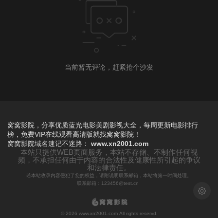
当前暂无评论，赶紧抢个沙发
窝窝影院，分享优质蓝光电影美剧影视大全，每周更新电影排行
榜，免费VIP在线观看高清版就找窝窝影院！
窝窝影院
域名速记不迷路：
www.xn2001.com
本站只提供WEB页面服务，本站不存储、不制作任何视
频，不承担任何由于内容的合法性及健康性所引起的争议
和法律责任。
若本站收录内容侵犯了您的权益，请附说明联系邮箱，本站将第一时间处理。
联系邮箱：123456@test.cn
浅色模
© 2026 www.xn2001.com All rights reservd.