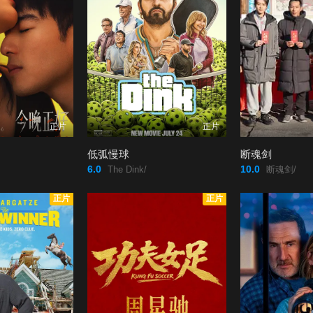
正片
正片
低弧慢球
断魂剑
6.0
10.0
The Dink/
断魂剑/
正片
正片