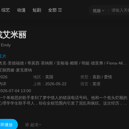
综艺
动漫
短剧
全部
视频
找艾米丽
 Emily
正片
杰克·里德福德
/
蒂莫西·英纳斯
/
安格瑞·赖斯
/
明妮·德里弗
/
Fiona·Allen
艾丽西娅·麦克唐纳
2026
地区：
英国
类型：
喜剧
/
爱情
内详
上映：
2026-05-22
语言：
英语
2026-07-04 13:00
一个单相思的歌手拿到了梦中情人的错误电话号码。他和一个焦头烂额的
心理学学生联手寻人，却在全校范围内引发了混乱和疯狂。这次经历，会
是对他们决心和抱负的考验。
即播放
超清