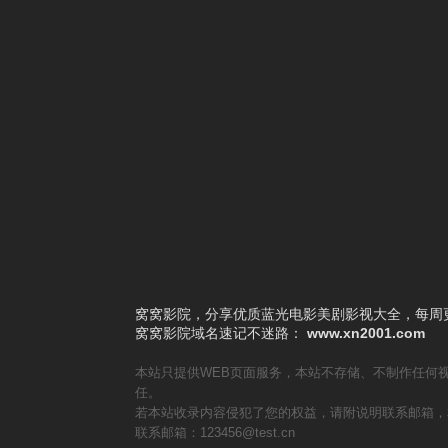
4
天生不对
5
企业动物
6
摘金奇缘（普通话版）
7
靶鸽
8
冠军之师
9
达令是外国人
10
家有儿女之神犬当家
窝窝影院，分享优质蓝光电影美剧影视大全，每周更
窝窝影院
域名速记不迷路：
www.xn2001.com
本站只提供WEB页面服务，本站不存储、不制作任何
任。
若本站收录内容侵犯了您的权益，请附说明联系邮箱，
联系邮箱：123456@test.cn