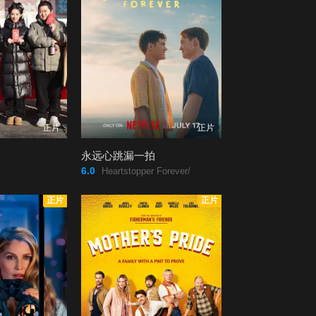
正片
正片
永远心跳漏一拍
6.0
Heartstopper Forever/
正片
正片