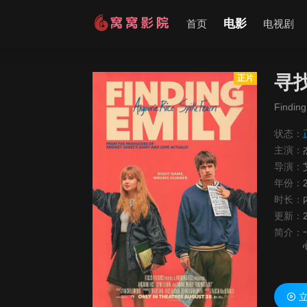
电影
首页
电视剧
寻
正片
Finding
状态：
主演：
导演：
年份：
时长：
更新：
简介：
立