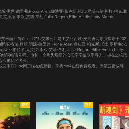
明妮·德里弗,Fiona·Allen,娜迪亚·帕克斯,托比·罗斯韦尔,柯拉·柯克,雅
,艾莉·亨利,Julia·Rogers,Billie·Hindle,Lotty·Marsh
供《寻找艾米丽》简介：《寻找艾米丽》是由艾丽西娅·麦克唐纳导演指导于202
格瑞·赖斯,明妮·德里弗,Fiona·Allen,娜迪亚·帕克斯,托比·罗斯韦尔,
罕,克拉拉·李欧,艾莉·亨利,Julia·Rogers,Billie·Hindle,Lotty·
人的错误电话号码。他和一个焦头烂额的心理学学生联手寻人，却在全校范
心和抱负的考验。
艾米丽》pc网页端在线观看、手机mp4在线免费观看、高清云播放等
正片
正片