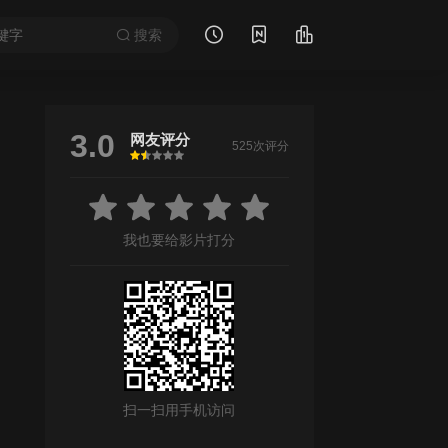
搜索
3.0
网友评分
525次评分
很差
较差
还行
推荐
力荐
/
娜迪亚·帕克斯
/
托比·罗斯韦尔
/
柯拉·柯克
/
雅莉·托珀尔·玛格丽斯
/
斯
我也要给影片打分
扫一扫用手机访问