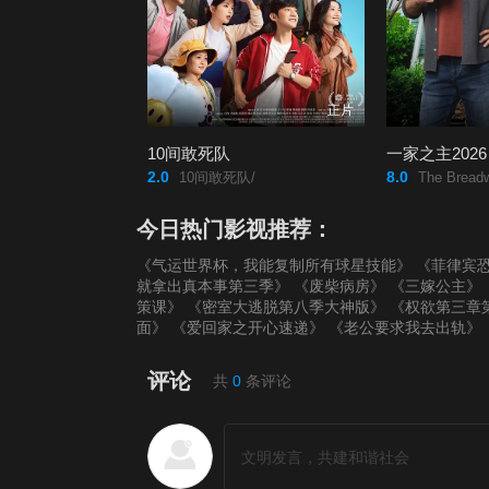
正片
10间敢死队
一家之主2026
2.0
8.0
10间敢死队/
The Breadw
今日热门影视推荐：
《气运世界杯，我能复制所有球星技能》
《菲律宾恐
就拿出真本事第三季》
《废柴病房》
《三嫁公主》
策课》
《密室大逃脱第八季大神版》
《权欲第三章
面》
《爱回家之开心速递》
《老公要求我去出轨》
评论
共
0
条评论