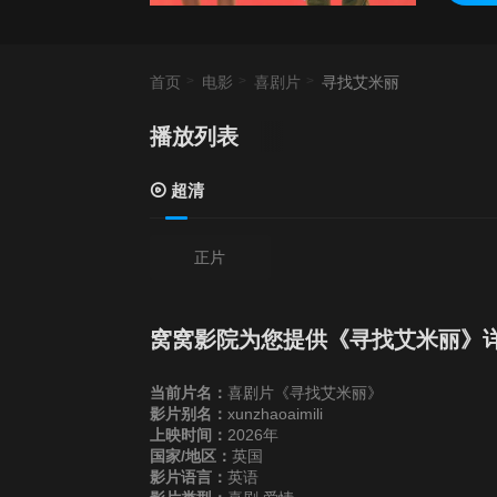
首页
电影
喜剧片
寻找艾米丽
播放列表
超清
正片
窝窝影院为您提供《寻找艾米丽》
当前片名：
喜剧片《寻找艾米丽》
影片别名：
xunzhaoaimili
上映时间：
2026年
国家/地区：
英国
影片语言：
英语