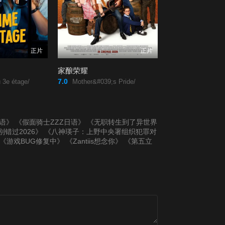
正片
正片
家酿荣耀
7.0
 3e étage/
Mother&#039;s Pride/
国语》
《假面骑士ZZZ日语》
《无职转生到了异世界
错过2026》
《八神瑛子：上野中央署组织犯罪对
《游戏BUG修复中》
《Zantiis想念你》
《第五立