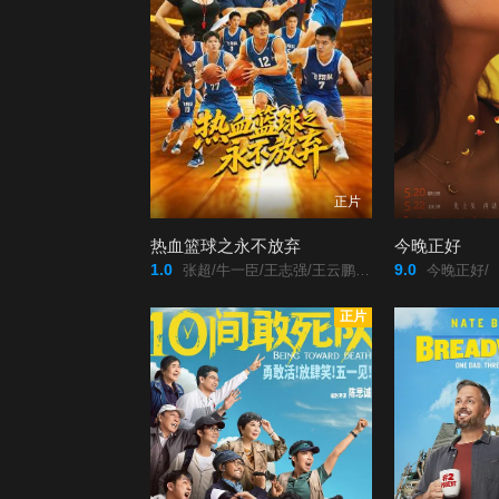
正片
热血篮球之永不放弃
今晚正好
1.0
9.0
张超/牛一臣/王志强/王云鹏/吴长青/
今晚正好/
正片