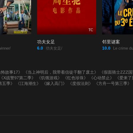
正片
TC
功夫女足
邻里谜案
6.0
10.0
inner/
功夫女足/
Le crime du
怖故事17》
《当上神明后，我带着信徒干翻了废土》
《假面骑士ZZZ
《X战警97第二季》
《饥饿游戏》
《红色珍珠》
《心动禁止》
《爱来了别
第五季》
《江海潮生》
《嫁入高门》
《度假法则》
《方舟一号第三季》