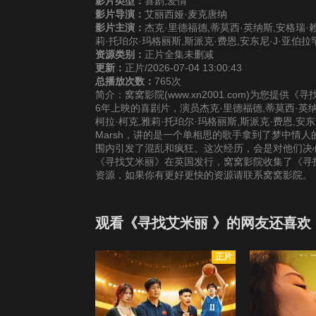
影片类型：
喜剧,爱情
影片导演：
艾丽西娅·麦克唐纳
影片主演：
杰克·里德福德,蒂莫西·英纳斯,安格瑞·赖斯,
莉·托珀尔·玛格丽斯,斯派克·费恩,安东尼·J·亚伯拉罕,克拉拉·李欧
资源类别：
正片全集未删减
更新：
正片/2026-07-04 13:00:43
总播放次数：
765次
简介：窝窝影院(www.xn2001.com)为您提
6年上映的喜剧片，演员杰克·里德福德,蒂莫西·英纳斯,安
柯拉·柯克,雅莉·托珀尔·玛格丽斯,斯派克·费恩,安东尼·J·亚伯拉
Marsh，讲的是一个单相思的歌手拿到了梦中情
围内引发了混乱和疯狂。这次经历，会是对他们决
《寻找艾米丽》在英国发行，窝窝影院收集了《寻找
资源，如果你有更好更快的资源请联系窝窝影院。
观看《寻找艾米丽 》的网友还喜欢
正片