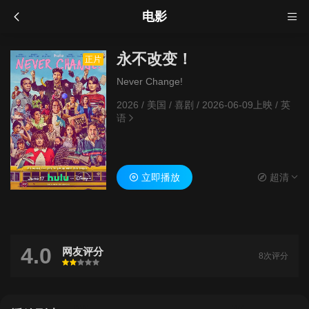
电影
永不改变！
正片
Never Change!
2026
/
美国
/
喜剧
/
2026-06-09上映
/
英
语
立即播放
超清
4.0
网友评分
8次评分
很差
较差
还行
推荐
力荐