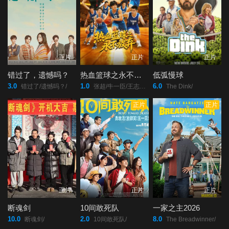
正片
正片
正片
错过了，遗憾吗？
热血篮球之永不放弃
低弧慢球
3.0
1.0
6.0
错过了/遗憾吗？/
张超/牛一臣/王志强/王云鹏/吴长青/
The Dink/
正片
正片
正片
正片
正片
断魂剑
10间敢死队
一家之主2026
10.0
2.0
8.0
断魂剑/
10间敢死队/
The Breadwinner/