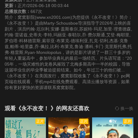
更新：
正片/2026-06-18 00:03:44
总播放次数：
667次
简介：窝窝影院(www.xn2001.com)为您提供《永不改变！》简介：
《永不改变！》是由Marty·Schousboe导演指导于2026年上映的喜
剧片，演员约翰·厄尔利,安娜·盖斯泰尔,苏妮特·玛尼,加里·理查德森,
约翰·雷诺兹,史蒂夫·李特,玛丽亚·泰耶尔,乔·费尔斯通,艾登·梅耶里,
罗伯塔·科林德雷斯,索菲亚·布莱克-德埃利亚,扎克·切利,杰基·克鲁
兹,帕蒂·哈里森,乔·佩拉,比利·布莱克,鲁迪·潘科,卡门·克里斯托弗,托
弗·格雷斯,Ryan·Monolopolus，讲的是影片讲述了一群三十多岁的
年轻人重返高中，参加毕业典礼的最后一场经历。片头语写道：“20
05年，一场灾难性的龙卷风摧毁了北梅多斯高中一半的校园，导致
这届毕业生的毕业季被迫提前结束。如今，年过三十的他们被...
《永不改变！》在美国发行，窝窝影院收集了《永不改变！》pc网
页端在线观看、手机mp4在线免费观看、高清云播放等资源，如果
你有更好更快的资源请联系窝窝影院。
观看《永不改变！ 》的网友还喜欢
换一换
正片
正片
正片