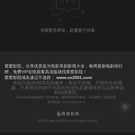
当前暂无评论，赶紧抢个沙发
窝窝影院，分享优质蓝光电影美剧影视大全，每周更新电影排行
榜，免费VIP在线观看高清版就找窝窝影院！
窝窝影院
域名速记不迷路：
www.xn2001.com
本站只提供WEB页面服务，本站不存储、不制作任何视
频，不承担任何由于内容的合法性及健康性所引起的争议
和法律责任。
若本站收录内容侵犯了您的权益，请附说明联系邮箱，本站将第一时间处理。
联系邮箱：123456@test.cn
浅色模
© 2026 www.xn2001.com All rights reservd.