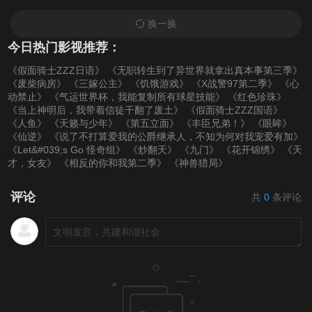
换一换
今日热门影视推荐：
《假面骑士ZZZ日语》
《无职转生到了异世界就拿出真本事第三季》
《废柴病房》
《三嫁公主》
《饥饿游戏》
《X战警97第二季》
《心
动禁止》
《气运世界杯，我能复制所有球星技能》
《红色珍珠》
《当上神明后，我带着信徒干翻了废土》
《假面骑士ZZZ国语》
《人鱼》
《天籁与少年》
《第五立面》
《丰臣兄弟！》
《眼眸》
《仙逆》
《说了不打算爱我的公爵继承人，不知为何对我宠爱有加》
《Let&#039;s Go 怪奇组》
《炒翻天》
《九门》
《花开锦绣》
《天
才，女友》
《相反的你和我第二季》
《神兽猎局》
评论
共
0
条评论