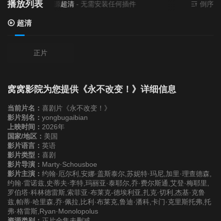
播放列表
当前资源来源
超清
- 无需安装任何插件
倒序
超清
正片
窝窝影院为您提供《永不改变！》详细信息
当前片名：
喜剧片《永不改变！》
影片别名：
yongbugaibian
上映时间：
2026年
国家/地区：
美国
影片语言：
英语
影片类型：
喜剧
影片导演：
Marty·Schousboe
影片主演：
约翰·厄尔利,安娜·盖斯泰尔,苏妮特·玛尼,加里·理查德森,
约翰·雷诺兹,史蒂夫·李特,玛丽亚·泰耶尔,乔·费尔斯通,艾登·梅耶里,
罗伯塔·科林德雷斯,索菲亚·布莱克-德埃利亚,扎克·切利,杰基·克鲁
兹,帕蒂·哈里森,乔·佩拉,比利·布莱克,鲁迪·潘科,卡门·克里斯托弗,托
弗·格雷斯,Ryan·Monolopolus
资源类别：
正片全集未删减