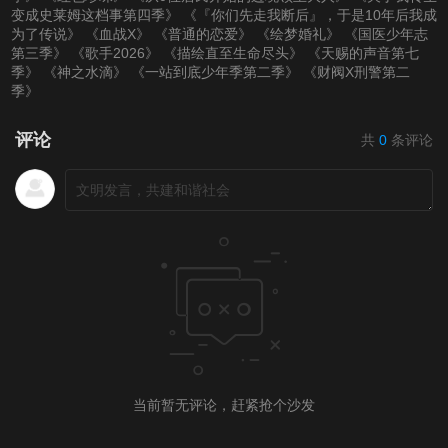
变成史莱姆这档事第四季》
《『你们先走我断后』，于是10年后我成
为了传说》
《血战X》
《普通的恋爱》
《绘梦婚礼》
《国医少年志
第三季》
《歌手2026》
《描绘直至生命尽头》
《天赐的声音第七
季》
《神之水滴》
《一站到底少年季第二季》
《财阀X刑警第二
季》
评论
共
0
条评论
当前暂无评论，赶紧抢个沙发