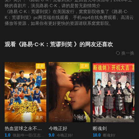
映的喜剧片，演员路易·C·K，讲的是暂无剧情简介
《路易·C·K：荒谬到笑》在美国发行，窝窝影院收集了《路易·C·
K：荒谬到笑》pc网页端在线观看、手机mp4在线免费观看、高清云
播放等资源，如果你有更好更快的资源请联系窝窝影院。
观看《路易·C·K：荒谬到笑 》的网友还喜欢
换一换
正片
正片
正片
正片
正片
热血篮球之永不放弃
今晚正好
断魂剑
1.0
9.0
10.0
张超/牛一臣/王志强/王云鹏/吴长青/
今晚正好/
断魂剑/