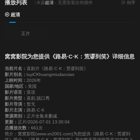
播放列表
当前资源来源
超清
- 无需安装任何插件
倒序
超清
正片
窝窝影院为您提供《路易·C·K：荒谬到笑》详细信息
当前片名：
喜剧片《路易·C·K：荒谬到笑》
影片别名：
luyiCKhuangmiudaoxiao
上映时间：
2026年
国家/地区：
美国
影片语言：
英语
影片类型：
喜剧,脱口秀
影片导演：
暂无
影片主演：
路易·C·K
资源类别：
正片全集未删减
更新：
正片/2026-07-01 13:30:04
总播放次数：
661次
简介：窝窝影院(www.xn2001.com)为您提供《路易·C·K：荒谬到
笑》简介：《路易·C·K：荒谬到笑》是由暂无导演指导于2026年上