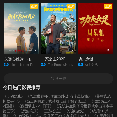
正片
正片
正片
正片
正片
TC
永远心跳漏一拍
一家之主2026
功夫女足
6.0
8.0
6.0
Heartstopper Forever/
The Breadwinner/
功夫女足/
换一换
今日热门影视推荐：
《心动禁止》
《气运世界杯，我能复制所有球星技能》
《菲律宾恐
怖故事17》
《当上神明后，我带着信徒干翻了废土》
《假面骑士ZZ
Z国语》
《假面骑士ZZZ日语》
《无职转生到了异世界就拿出真本事
第三季》
《废柴病房》
《三嫁公主》
《饥饿游戏》
《X战警97第二
季》
《红色珍珠》
《从0位居民开始的边境领主大人》
《关于我转生