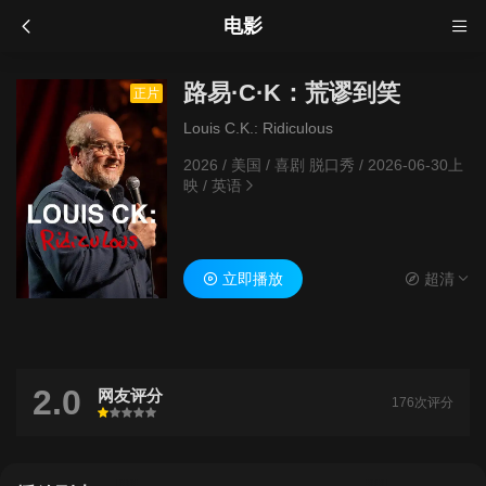
电影
路易·C·K：荒谬到笑
正片
Louis C.K.: Ridiculous
2026
/
美国
/
喜剧 脱口秀
/
2026-06-30上
映
/
英语
立即播放
超清
2.0
网友评分
176次评分
很差
较差
还行
推荐
力荐