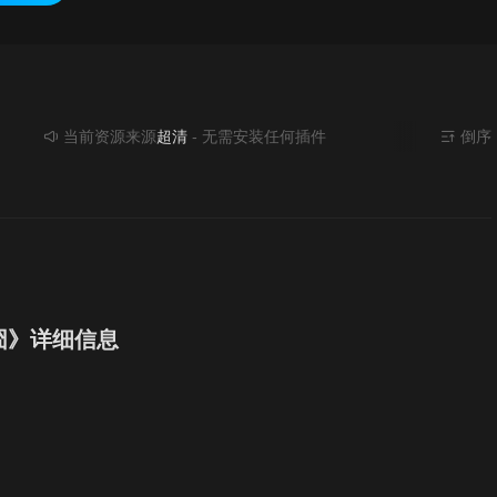
当前资源来源
超清
- 无需安装任何插件
倒序
囧》详细信息