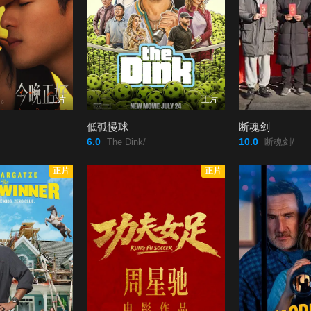
正片
正片
低弧慢球
断魂剑
6.0
10.0
The Dink/
断魂剑/
正片
正片