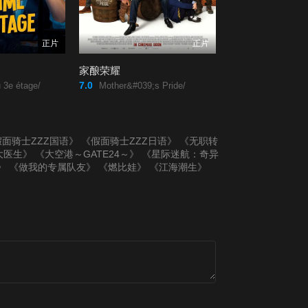
正片
正片
家酿荣耀
7.0
 3e étage/
Mother&#039;s Pride/
面骑士ZZZ国语》
《假面骑士ZZZ日语》
《无职转
大医生》
《大空港～GATE24～》
《星际迷航：奇异
》
《做我的专属队友》
《燃比娃》
《江海潮生》