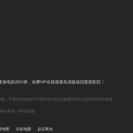
新电影排行榜，免费VIP在线观看高清版就找窝窝影院！
视频，不承担任何由于内容的合法性及健康性所引起的争议和法律责
本站将第一时间处理。
虎地图
—
谷歌地图
—
必应爬虫