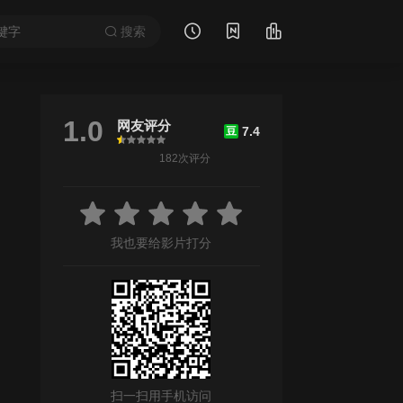
搜索
1.0
网友评分
7.4
豆
很差
较差
还行
推荐
力荐
182次评分
我也要给影片打分
扫一扫用手机访问