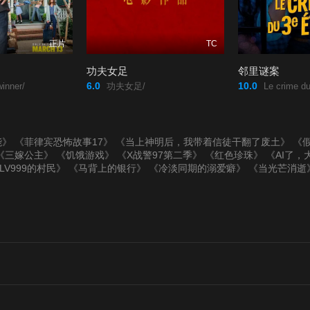
正片
TC
功夫女足
邻里谜案
6.0
10.0
inner/
功夫女足/
Le crime du
能》
《菲律宾恐怖故事17》
《当上神明后，我带着信徒干翻了废土》
《假
《三嫁公主》
《饥饿游戏》
《X战警97第二季》
《红色珍珠》
《AI了，
LV999的村民》
《马背上的银行》
《冷淡同期的溺爱癖》
《当光芒消逝