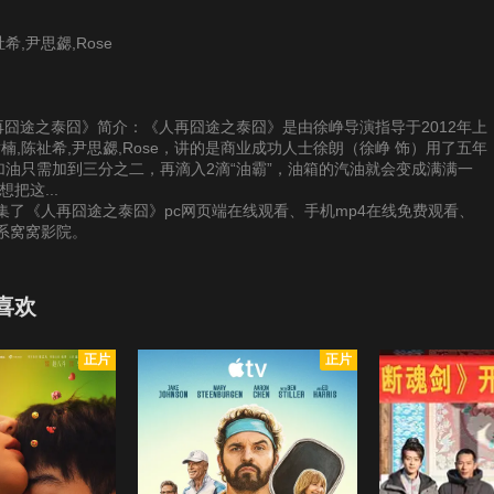
希,尹思勰,Rose
供《人再囧途之泰囧》简介：《人再囧途之泰囧》是由徐峥导演指导于2012年上
谢楠,陈祉希,尹思勰,Rose，讲的是商业成功人士徐朗（徐峥 饰）用了五年
加油只需加到三分之二，再滴入2滴“油霸”，油箱的汽油就会变成满满一
把这...
了《人再囧途之泰囧》pc网页端在线观看、手机mp4在线免费观看、
系窝窝影院。
喜欢
正片
正片