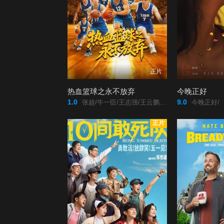
正片
热血篮球之永不放弃
今晚正好
1.0
9.0
张超/牛一臣/王志强/王云鹏/吴长青/
今晚正好/
正片