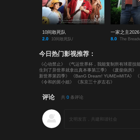
正片
10间敢死队
一家之主2026
2.0
8.0
10间敢死队/
The Breadw
今日热门影视推荐：
《心动禁止》
《气运世界杯，我能复制所有球星技
生到了异世界就拿出真本事第三季》
《废柴病房》
新世界第四季》
《BanG Dream! YUME∞MITA》
《
《令和的斑小姐》
《东京三十岁左右》
评论
共
0
条评论