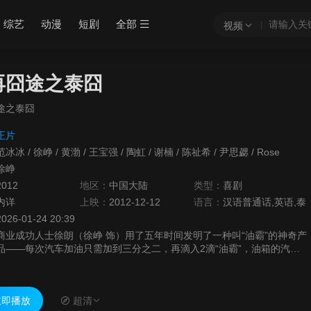
综艺
动漫
短剧
全部
视频
再囧途之泰囧
途之泰囧
正片
范冰冰
/
徐峥
/
黄渤
/
王宝强
/
陶虹
/
谢楠
/
陈祉希
/
尹思勰
/
Rose
徐峥
2012
地区：
中国大陆
类型：
喜剧
内详
上映：
2012-12-12
语言：
汉语普通话,英语,泰
2026-01-24 20:39
商业成功人士徐朗（徐峥 饰）用了五年时间发明了一种叫“油霸”的神奇产
品——每次汽车加油只需加到三分之二，再滴入2滴“油霸”，油箱的汽油
就会变成满满一箱。徐朗的同学，兼商业竞争对手高博（黄渤 饰）想把
...
即播放
超清