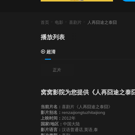
首页
电影
喜剧片
人再囧途之泰囧
播放列表
超清
正片
窝窝影院为您提供《人再囧途之泰
当前片名：
喜剧片《人再囧途之泰囧》
影片别名：
renzaijiongtuzhitaijiong
上映时间：
2012年
国家/地区：
中国大陆
影片语言：
汉语普通话,英语,泰