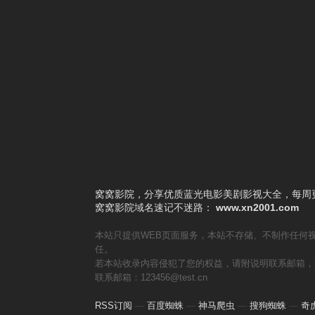
5
企业动物
6
摘金奇缘（普通话版）
7
靶鸽
8
冠军之师
9
达令是外国人
10
家有儿女之神犬当家
窝窝影院，分享优质蓝光电影美剧影视大全，每周更
窝窝影院
域名速记不迷路：
www.xn2001.com
本站只提供WEB页面服务，本站不存储、不制作任何
任。
若本站收录内容侵犯了您的权益，请附说明联系邮箱，
联系邮箱：123456@test.cn
RSS订阅
—
百度蜘蛛
—
神马爬虫
—
搜狗蜘蛛
—
奇