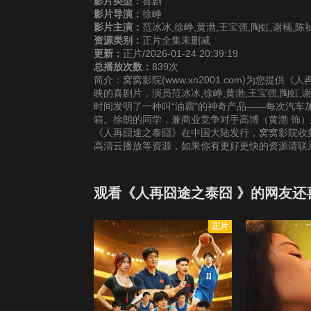
影片类型：
喜剧
影片导演：
徐峥
影片主演：
范冰冰,徐峥,黄渤,王宝强,陶虹,谢楠,陈祉
资源类别：
正片全集未删减
更新：
正片/2026-01-24 20:39:19
总播放次数：
839次
简介：窝窝影院(www.xn2001.com)为您提
映的喜剧片，演员范冰冰,徐峥,黄渤,王宝强,陶虹,
时间发明了一种叫“油霸”的神奇产品——每次汽车
箱。徐朗的同学，兼商业竞争对手高博（黄渤 饰）想
《人再囧途之泰囧》在中国大陆发行，窝窝影院收集
高清云播放等资源，如果你有更好更快的资源请联
观看《人再囧途之泰囧 》的网友还
正片