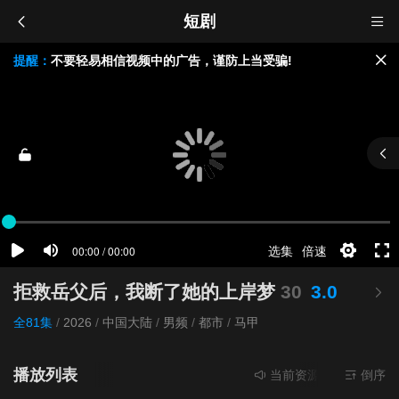
短剧
提醒：
不要轻易相信视频中的广告，谨防上当受骗!
如果无法播放请重新刷新页面，或者切换线路。
视频载入速度跟网速有关，请耐心等待几秒钟。
拒救岳父后，我断了她的上岸梦
30
3.0
全81集
/
2026
/
中国大陆
/
男频
/
都市
/
马甲
播放列表
当前资源来源
超清2组
倒序
- 