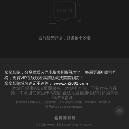
当前暂无评论，赶紧抢个沙发
窝窝影院，分享优质蓝光电影美剧影视大全，每周更新电影排行
榜，免费VIP在线观看高清版就找窝窝影院！
窝窝影院
域名速记不迷路：
www.xn2001.com
本站只提供WEB页面服务，本站不存储、不制作任何视
频，不承担任何由于内容的合法性及健康性所引起的争议
和法律责任。
若本站收录内容侵犯了您的权益，请附说明联系邮箱，本站将第一时间处理。
联系邮箱：123456@test.cn
浅色模
© 2026 www.xn2001.com All rights reservd.