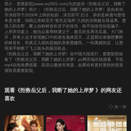
22
23
24
简介：窝窝影院(www.xn2001.com)为您提供《拒救岳父后，我断了
她的上岸梦》简介：《拒救岳父后，我断了她的上岸梦》是由未知
导演指导于2026年上映的短剧，演员苏宇,吕洁，讲的是林晟与楚瑶
25
26
27
本是夫妻，却因父亲林昊天“逛失足场所"入狱的丑闻被岳母逼离。楚
瑶入职在即，攀上自称林首长侄子的张浩，殊不知张浩却是骗子。
上岸庆功宴上，她当众羞辱林晟父子，扬言此生再无瓜葛。大门推
28
29
30
开，所有人这才发现她口中的老色鬼林昊天，正是那位谁都想攀附
的林首长，而真正入狱的是她的亲爸楚建民。一纸离婚协议，让楚
瑶亲手斩断了飞上枝头的最后机会。
31
32
33
《拒救岳父后，我断了她的上岸梦》在中国大陆发行，窝窝影院收
集了《拒救岳父后，我断了她的上岸梦》pc网页端在线观看、手机
mp4在线免费观看、高清云播放等资源，如果你有更好更快的资源
34
35
36
请联系窝窝影院。
37
38
39
观看《拒救岳父后，我断了她的上岸梦 》的网友还
喜欢
40
41
42
换一换
43
44
45