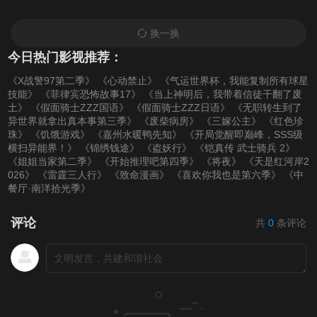
换一换
73
74
75
今日热门影视推荐：
76
77
78
《X战警97第二季》
《心动禁止》
《气运世界杯，我能复制所有球星
技能》
《菲律宾恐怖故事17》
《当上神明后，我带着信徒干翻了废
土》
《假面骑士ZZZ国语》
《假面骑士ZZZ日语》
《无职转生到了
79
80
81
异世界就拿出真本事第三季》
《废柴病房》
《三嫁公主》
《红色珍
珠》
《饥饿游戏》
《嘉州水暖鸭先知》
《开局觉醒即巅峰，SSS级
横扫异能界！》
《锦绣钱途》
《盗妖行》
《铠真传 武士骑兵 2》
《姐姐当家第二季》
《开始推理吧第四季》
《将夜》
《天是红河岸2
026》
《雷霆三人行》
《致命漫画》
《喜欢你我也是第六季》
《中
餐厅·南洋拾光季》
评论
共
0
条评论