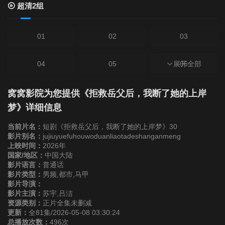
超清2组
01
02
03
04
05
展开全部
06
07
08
09
窝窝影院为您提供《拒救岳父后，我断了她的上岸
梦》详细信息
10
11
12
当前片名：
短剧《拒救岳父后，我断了她的上岸梦》30
影片别名：
jujiuyuefuhouwoduanliaotadeshanganmeng
上映时间：
2026年
13
14
15
国家/地区：
中国大陆
影片语言：
普通话
影片类型：
16
男频,都市,马甲
17
18
影片导演：
影片主演：
苏宇,吕洁
19
20
21
资源类别：
正片全集未删减
更新：
全81集/2026-05-08 03:30:24
总播放次数：
496次