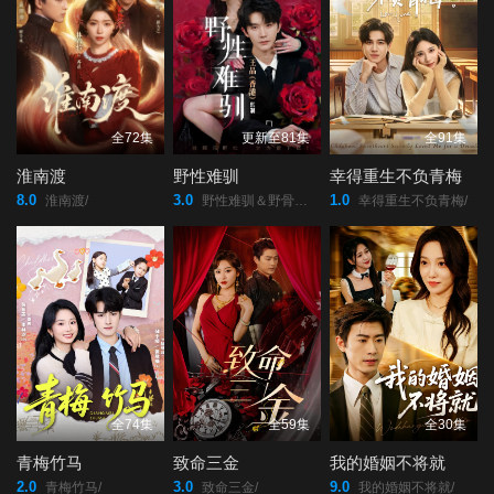
46
47
48
49
50
51
52
53
54
全72集
更新至81集
全91集
淮南渡
野性难驯
幸得重生不负青梅
55
56
57
8.0
3.0
1.0
淮南渡/
野性难驯＆野骨难驯/
幸得重生不负青梅/
58
59
60
61
62
63
64
65
66
全74集
全59集
全30集
67
68
69
青梅竹马
致命三金
我的婚姻不将就
70
71
72
2.0
3.0
9.0
青梅竹马/
致命三金/
我的婚姻不将就/