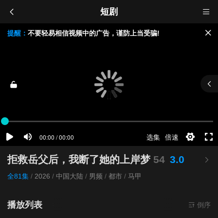
短剧
提醒：
不要轻易相信视频中的广告，谨防上当受骗!
如果无法播放请重新刷新页面，或者切换线路。
视频载入速度跟网速有关，请耐心等待几秒钟。
拒救岳父后，我断了她的上岸梦
54
3.0
全81集
/
2026
/
中国大陆
/
男频
/
都市
/
马甲
播放列表
当前资源来
倒序