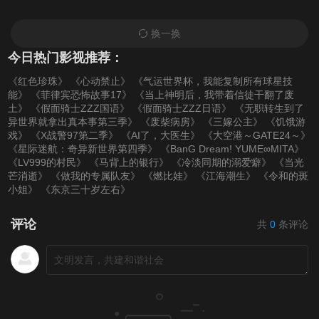
换一换
73
74
75
今日热门影视推荐：
76
77
78
《红色珍珠》
《心动禁止》
《气运世界杯，我能复制所有球星技
能》
《菲律宾恐怖故事17》
《当上神明后，我带着信徒干翻了废
土》
《假面骑士ZZZ国语》
《假面骑士ZZZ日语》
《无职转生到了
79
80
81
异世界就拿出真本事第三季》
《废柴病房》
《三嫁公主》
《饥饿游
戏》
《X战警97第二季》
《AI了，大医生》
《大空港～GATE24～》
《星际迷航：奇异新世界第四季》
《BanG Dream! YUME∞MITA》
《LV999的村民》
《马背上的银行》
《冷淡同期的溺爱癖》
《当光
芒消逝》
《做我的专属队友》
《燃比娃》
《江海潮生》
《令和的斑
小姐》
《东京三十岁左右》
评论
共
0
条评论