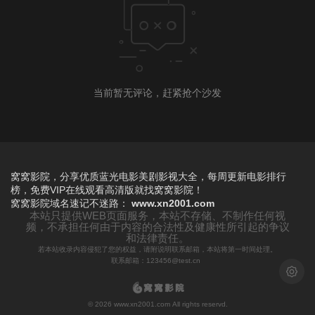
当前暂无评论，赶紧抢个沙发
窝窝影院，分享优质蓝光电影美剧影视大全，每周更新电影排行
榜，免费VIP在线观看高清版就找窝窝影院！
窝窝影院
域名速记不迷路：
www.xn2001.com
本站只提供WEB页面服务，本站不存储、不制作任何视
频，不承担任何由于内容的合法性及健康性所引起的争议
和法律责任。
若本站收录内容侵犯了您的权益，请附说明联系邮箱，本站将第一时间处理。
联系邮箱：123456@test.cn
浅色模
© 2026 www.xn2001.com All rights reservd.