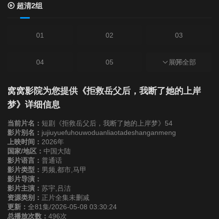
超清2组
01
02
03
04
05
展开全部
06
07
08
09
窝窝影院为您提供《拒救岳父后，我断了她的上岸
梦》详细信息
10
11
12
当前片名：
短剧《拒救岳父后，我断了她的上岸梦》54
影片别名：
jujiuyuefuhouwoduanliaotadeshanganmeng
上映时间：
2026年
13
14
15
国家/地区：
中国大陆
影片语言：
普通话
影片类型：
16
男频,都市,马甲
17
18
影片导演：
影片主演：
苏宇,吕洁
19
20
21
资源类别：
正片全集未删减
更新：
全81集/2026-05-08 03:30:24
总播放次数：
496次