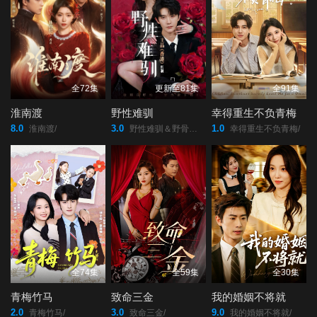
46
47
48
49
50
51
52
53
54
全72集
更新至81集
全91集
淮南渡
野性难驯
幸得重生不负青梅
55
56
57
8.0
3.0
1.0
淮南渡/
野性难驯＆野骨难驯/
幸得重生不负青梅/
58
59
60
61
62
63
64
65
66
全74集
全59集
全30集
67
68
69
青梅竹马
致命三金
我的婚姻不将就
70
71
72
2.0
3.0
9.0
青梅竹马/
致命三金/
我的婚姻不将就/