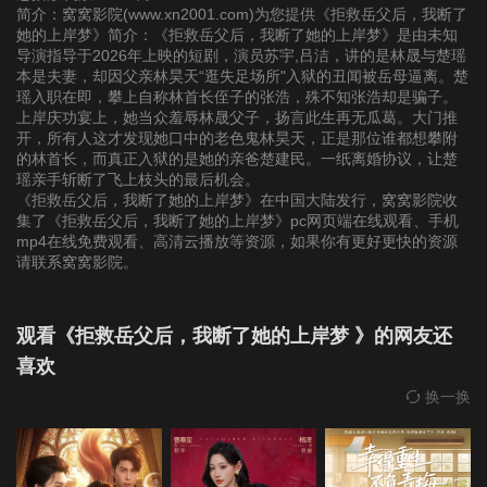
22
23
24
简介：窝窝影院(www.xn2001.com)为您提供《拒救岳父后，我断了
她的上岸梦》简介：《拒救岳父后，我断了她的上岸梦》是由未知
导演指导于2026年上映的短剧，演员苏宇,吕洁，讲的是林晟与楚瑶
25
26
27
本是夫妻，却因父亲林昊天“逛失足场所"入狱的丑闻被岳母逼离。楚
瑶入职在即，攀上自称林首长侄子的张浩，殊不知张浩却是骗子。
上岸庆功宴上，她当众羞辱林晟父子，扬言此生再无瓜葛。大门推
28
29
30
开，所有人这才发现她口中的老色鬼林昊天，正是那位谁都想攀附
的林首长，而真正入狱的是她的亲爸楚建民。一纸离婚协议，让楚
瑶亲手斩断了飞上枝头的最后机会。
31
32
33
《拒救岳父后，我断了她的上岸梦》在中国大陆发行，窝窝影院收
集了《拒救岳父后，我断了她的上岸梦》pc网页端在线观看、手机
mp4在线免费观看、高清云播放等资源，如果你有更好更快的资源
34
35
36
请联系窝窝影院。
37
38
39
观看《拒救岳父后，我断了她的上岸梦 》的网友还
喜欢
40
41
42
换一换
43
44
45