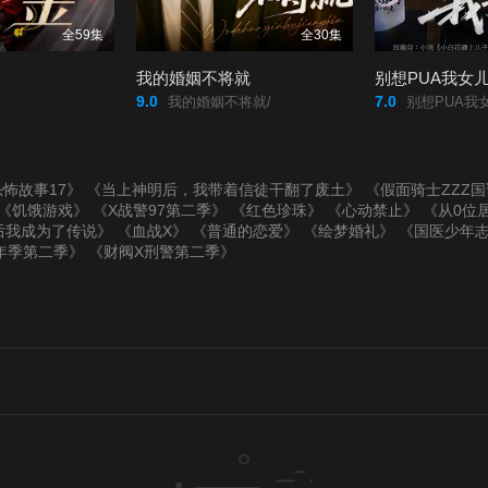
全59集
全30集
我的婚姻不将就
别想PUA我女
9.0
7.0
我的婚姻不将就/
别想PUA我女
怖故事17》
《当上神明后，我带着信徒干翻了废土》
《假面骑士ZZZ
《饥饿游戏》
《X战警97第二季》
《红色珍珠》
《心动禁止》
《从0位
后我成为了传说》
《血战X》
《普通的恋爱》
《绘梦婚礼》
《国医少年
年季第二季》
《财阀X刑警第二季》