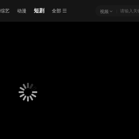
短剧
综艺
动漫
全部
视频
骗!