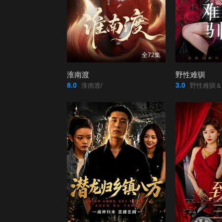
全72集
淮南渡
野性难驯
8.0
3.0
淮南渡/
野性难驯＆