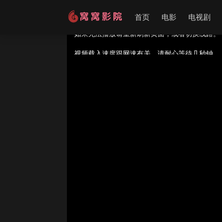
首页
电影
电视剧
视频载入速度跟网速有关，请耐心等待几秒钟。
提醒：
不要轻易相信视频中的广告，谨防上当受
如果无法播放请重新刷新页面，或者切换线路。