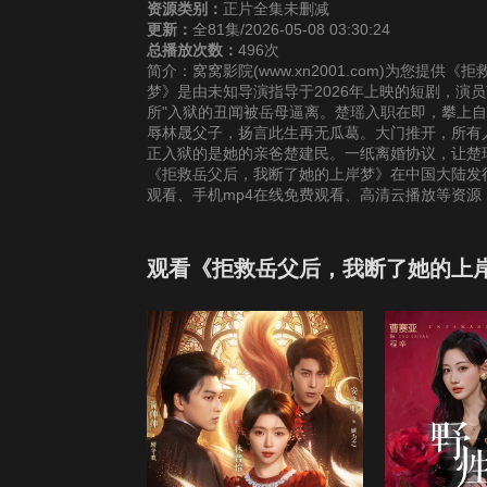
资源类别：
正片全集未删减
更新：
全81集/2026-05-08 03:30:24
总播放次数：
496次
简介：窝窝影院(www.xn2001.com)为您
梦》是由未知导演指导于2026年上映的短剧，演
所"入狱的丑闻被岳母逼离。楚瑶入职在即，攀上
辱林晟父子，扬言此生再无瓜葛。大门推开，所有
正入狱的是她的亲爸楚建民。一纸离婚协议，让楚
《拒救岳父后，我断了她的上岸梦》在中国大陆发
观看、手机mp4在线免费观看、高清云播放等资
观看《拒救岳父后，我断了她的上岸