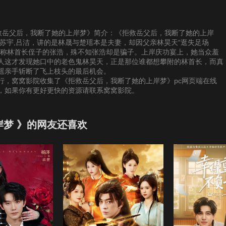
提供《拒救岳父后，我断了她的上岸梦》简介：《拒救岳父后，我断了她的上岸
员苏宇,吕洁，讲的是林晟与楚瑶本是夫妻，却因父亲林昊天“逛失足场
自称林首长侄子的张浩，殊不知张浩却是骗子。上岸庆功宴上，她当众羞
人这才发现她口中的老色鬼林昊天，正是那位谁都想攀附的林首长，而真
瑶亲手斩断了飞上枝头的最后机会。
行，窝窝影院收集了《拒救岳父后，我断了她的上岸梦》pc网页端在线
源，如果你有更好更快的资源请联系窝窝影院。
梦 》的网友还喜欢