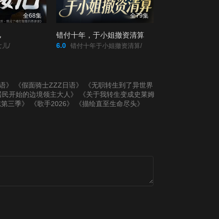
59
60
全68集
全79集
儿
错付十年，于小姐撤资清算
61
62
6.0
儿/
错付十年于小姐撤资清算/
63
64
国语》
《假面骑士ZZZ日语》
《无职转生到了异世界
65
66
居民开始的边境领主大人》
《关于我转生变成史莱姆
志第三季》
《歌手2026》
《描绘直至生命尽头》
67
68
69
70
71
72
73
74