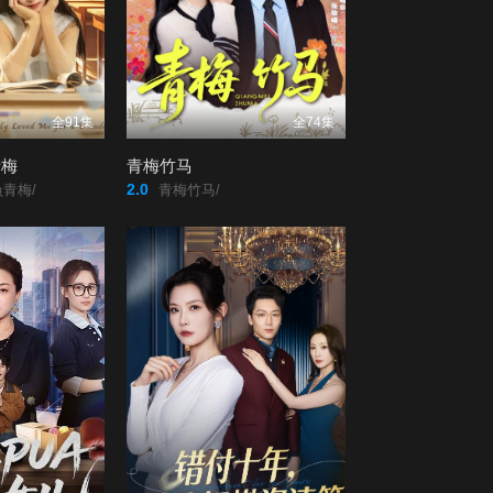
43
44
45
46
全91集
全74集
47
48
青梅
青梅竹马
2.0
青梅/
青梅竹马/
49
50
51
52
53
54
55
56
57
58