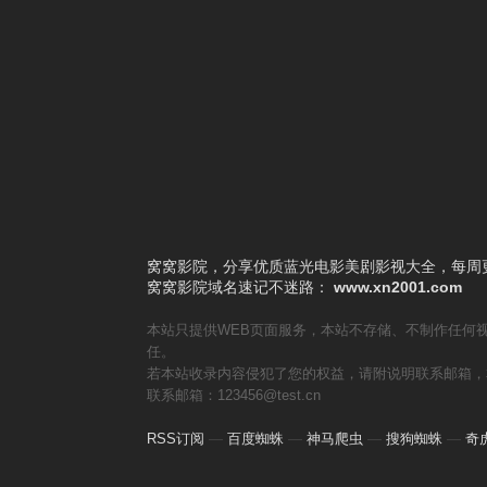
6
前妻追悔莫及
7
闪婚后，顾教官沦陷了
8
被拐上山后，竟无敌于都市
9
生死归途
10
抱歉你才是猎物
窝窝影院，分享优质蓝光电影美剧影视大全，每周更
窝窝影院
域名速记不迷路：
www.xn2001.com
本站只提供WEB页面服务，本站不存储、不制作任何
任。
若本站收录内容侵犯了您的权益，请附说明联系邮箱，
联系邮箱：123456@test.cn
RSS订阅
—
百度蜘蛛
—
神马爬虫
—
搜狗蜘蛛
—
奇