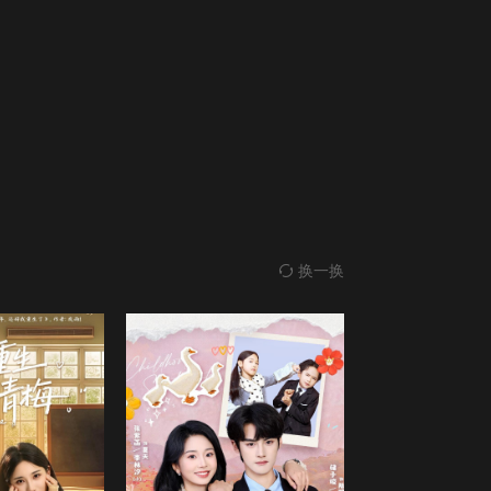
神豪：开局抽奖奖励百亿企业
27
28
7.0
神豪开局抽奖奖励百亿企业/
全70集
29
30
一胎双宝，爹地宠妻要趁早
2.0
叶笙/
全1集
31
32
喜宴风波
33
34
3.0
喜宴风波-替罪伴娘/
全31集
换一换
夫人马甲藏不住了
35
36
9.0
未知
全81集
37
38
不过是穿越女而已
3.0
不过是穿越女而已/
全80集
39
40
消失的铁锤
5.0
消失的铁锤/
41
42
全55集