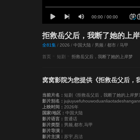
拒救岳父后，我断了她的上岸
全81集
/
2026
/
中国大陆
/
男频
/
都市
/
马甲
首页
短剧
拒救岳父后，我断了她的上岸梦
窝窝影院为您提供《拒救岳父后，
当前片名：
短剧《拒救岳父后，我断了她的上岸梦》
影片别名：
jujiuyuefuhouwoduanliaotadeshanga
上映时间：
2026年
国家/地区：
中国大陆
影片语言：
普通话
影片类型：
男频,都市,马甲
影片导演：
影片主演：
苏宇,吕洁