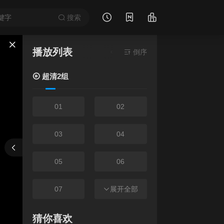
搜索
播放列表
当前资源来源
倒序
超清2组
- 无需安装任何插
超清2组
01
02
03
04
报错
刷新
上一集
下一集
05
06
07
展开全部
08
09
10
猜你喜欢