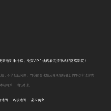
新电影排行榜，免费VIP在线观看高清版就找窝窝影院！
视频，不承担任何由于内容的合法性及健康性所引起的争议和法律责
本站将第一时间处理。
虎地图
—
谷歌地图
—
必应爬虫