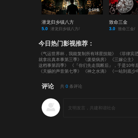
全68集
潜龙归乡镇八方
致命三金
5.0
3.0
潜龙归乡镇八方/
致命三金/
今日热门影视推荐：
《气运世界杯，我能复制所有球星技能》
《菲律宾恐
就拿出真本事第三季》
《废柴病房》
《三嫁公主》
这档事第四季》
《『你们先走我断后』，于是10年
《天赐的声音第七季》
《神之水滴》
《一站到底少
评论
共
0
条评论