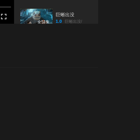
11
12
巨蜥出没
1.0
巨蜥出没/
全54集
13
14
破茧勇归
4.0
破茧勇归/
全66集
15
16
重生后为儿媳撑腰
17
18
2.0
重生后为儿媳撑腰/
全66集
高清版
19
20
惊，相亲对象竟是空降大boss
6.0
惊/相亲对象竟是空降大boss/
全集
21
22
衣起出发
2.0
衣起出发/
全30集
23
24
我在80年代撩首富
25
26
9.0
我在年代撩首富/
全92集