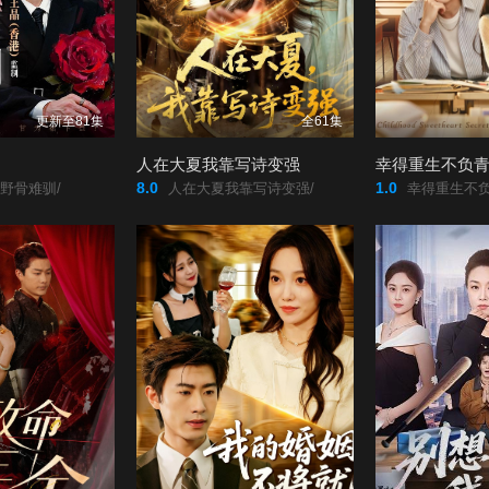
更新至81集
全61集
人在大夏我靠写诗变强
幸得重生不负
8.0
1.0
野骨难驯/
人在大夏我靠写诗变强/
幸得重生不负