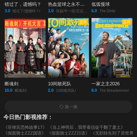
错过了，遗憾吗？
热血篮球之永不放弃
低弧慢球
3.0
1.0
6.0
错过了/遗憾吗？/
张超/牛一臣/王志强/王云鹏/吴长青/
The Dink/
正片
正片
正片
正片
正片
断魂剑
10间敢死队
一家之主2026
10.0
2.0
8.0
断魂剑/
10间敢死队/
The Breadwinner/
换一换
今日热门影视推荐：
《菲律宾恐怖故事17》
《当上神明后，我带着信徒干翻了废土》
《假面骑士ZZZ国语》
《假面骑士ZZZ日语》
《无职转生到了异世界