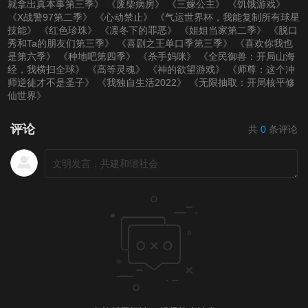
就拿出真本事第三季》
《废柴病房》
《三嫁公主》
《饥饿游戏》
《X战警97第二季》
《心动禁止》
《气运世界杯，我能复制所有球星
技能》
《红色珍珠》
《凛冬下的罪恶》
《姐姐当家第二季》
《脱口
秀和Ta的朋友们第三季》
《喜剧之王单口季第三季》
《喜欢你我也
是第六季》
《种地吧第四季》
《杀手妈咪》
《全民御兽：开局山海
经，我横扫全球》
《高等灵魂》
《神的欲望游戏》
《师尊：这个冲
师逆徒才不是圣子》
《我独自生活2022》
《无限抽取：开局核平修
仙世界》
评论
共
0
条评论