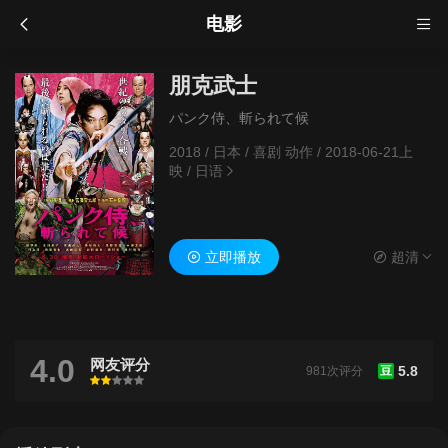
电影
朋克武士
パンク侍、斬られて候
2018
/
日本
/
喜剧 动作
/
2018-06-21上
映
/
日语
立即播放
超清
4.0
网友评分
5.8
981次评分
豆
很差
较差
还行
推荐
力荐