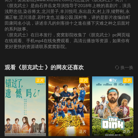
《朋克武士》是由石井岳龙导演指导于2018年上映的喜剧片，演员
浅野忠信,染谷将太,北川景子,丰川悦司,东出昌大,村上淳,绫野刚,永
濑正敏,涩川清彦,若叶龙也,近藤公园,国村隼，讲的是影片改编自町
田康同名小说，讲述非凡的剑客掛十之進在播下灾难之种之后面对
的系列故事。
《朋克武士》在日本发行，窝窝影院收集了《朋克武士》pc网页端
在线观看、手机mp4在线免费观看、高清云播放等资源，如果你有
更好更快的资源请联系窝窝影院。
观看《朋克武士 》的网友还喜欢
换一换
正片
正片
正片
正片
正片
正片