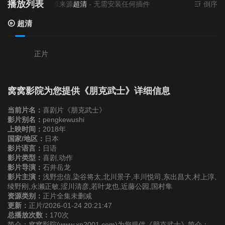
播放列表
当前资源来源
超清
- 无需安装任何插件
倒序
超清
正片
窝窝影院为您提供《朋克武士》详细信息
当前片名：
喜剧片《朋克武士》
影片别名：
pengkewushi
上映时间：
2018年
国家/地区：
日本
影片语言：
日语
影片类型：
喜剧,动作
影片导演：
石井岳龙
影片主演：
浅野忠信,染谷将太,北川景子,丰川悦司,东出昌大,村上淳,
绫野刚,永濑正敏,涩川清彦,若叶龙也,近藤公园,国村隼
资源类别：
正片全集未删减
更新：
正片/2026-01-24 20:21:47
总播放次数：
170次
简介：窝窝影院(www.xn2001.com)为您提供《朋克武士》简介：