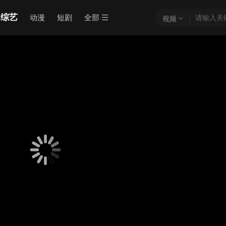
综艺
动漫
短剧
全部
视频
骗!