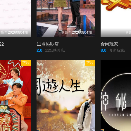
新至20260804期
更新至20260804期
更新
22
11点热吵店
食尚玩家
2.0
8.0
11點熱吵店/
食尚玩家/
正片
正片