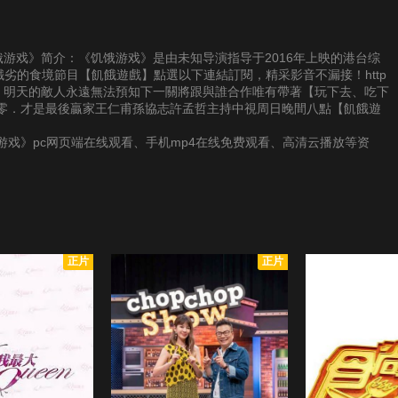
供《饥饿游戏》简介：《饥饿游戏》是由未知导演指导于2016年上映的港台综
最餓劣的食境節目【飢餓遊戲】點選以下連結訂閱，精采影音不漏接！http
目今天的戰友．明天的敵人永遠無法預知下一關將跟與誰合作唯有帶著【玩下去、吃下
零．才是最後贏家王仁甫孫協志許孟哲主持中視周日晚間八點【飢餓遊
戏》pc网页端在线观看、手机mp4在线免费观看、高清云播放等资
正片
正片