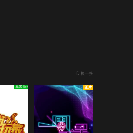
正片
2005Beyond香港告别演唱会
第20191208期
第20191215期
10.0
2005Beyond香港告别演唱会/
更新至第1期完结
第20191222期
第20200105期
正片
6人行不行
3.0
6人行不行/
更新至01集
第20200119期
第20200202期
第22届台湾金曲奖颁奖典礼
第20200216期
第20200223期
5.0
第22屆台灣金曲獎頒獎典禮/
全3期
正片
换一换
一字千金
第20200301期
第20200308期
8.0
一字千金/
更新至20220501期完结
豆瓣高分
正片
第20200315期
第20200322期
正片
為你唱情歌
1.0
為你唱情歌/
更新至12期
第20200329期
第20200405期
正片
奖门人圣诞感谢祭
4.0
钱嘉乐///阮兆祥///麦美恩///林秀怡///佘诗曼/
第20200412期
第20200419期
全1集