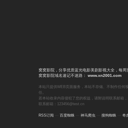
6
小姐不熙娣
7
自然系女子旅行
8
未来少女
9
奖门人Halloween感谢祭
10
小姐不藏私
窝窝影院，分享优质蓝光电影美剧影视大全，每周更
窝窝影院
域名速记不迷路：
www.xn2001.com
本站只提供WEB页面服务，本站不存储、不制作任何
任。
若本站收录内容侵犯了您的权益，请附说明联系邮箱，
联系邮箱：123456@test.cn
RSS订阅
—
百度蜘蛛
—
神马爬虫
—
搜狗蜘蛛
—
奇