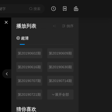
搜索
播放列表
当前资源来源
倒序
超清
- 无需安装任何插件
超清
第20190602期
第20190609期
第20190616期
第20190630期
报错
刷新
上一集
下一集
第20190707期
第20190714期
第20190721期
第20190723期
展开全部
第20190728期
第20190804期
猜你喜欢