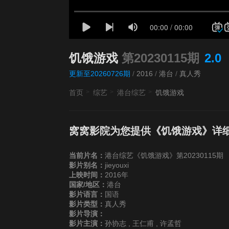
饥饿游戏
第20230115期
2.0
更新至20260726期
/
2016
/
港台
/
真人秀
首页
综艺
港台综艺
饥饿游戏
窝窝影院为您提供《饥饿游戏》详
当前片名：
港台综艺《饥饿游戏》第20230115期
影片别名：
jieyouxi
上映时间：
2016年
国家/地区：
港台
影片语言：
国语
影片类型：
真人秀
影片导演：
影片主演：
孙协志 , 王仁甫 , 许孟哲