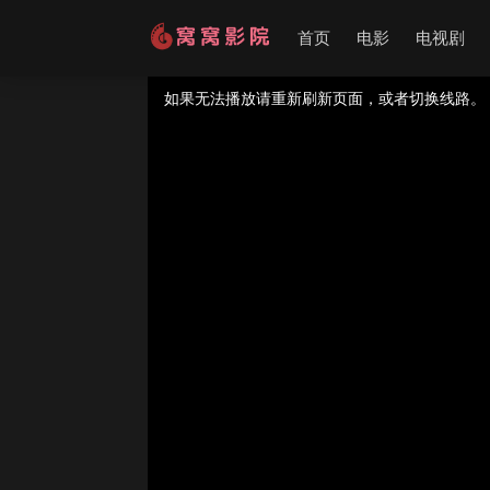
首页
电影
电视剧
视频载入速度跟网速有关，请耐心等待几秒钟。
提醒：
不要轻易相信视频中的广告，谨防上当受
如果无法播放请重新刷新页面，或者切换线路。