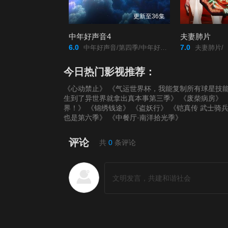
更新至36集
中年好声音4
夫妻肺片
6.0
7.0
中年好声音/第四季/中年好声音4/中年好聲音4/
夫妻肺片/
今日热门影视推荐：
《心动禁止》
《气运世界杯，我能复制所有球星技
生到了异世界就拿出真本事第三季》
《废柴病房》
界！》
《锦绣钱途》
《盗妖行》
《铠真传 武士骑兵
也是第六季》
《中餐厅·南洋拾光季》
评论
共
0
条评论