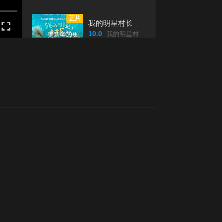
正片
第20190811期
第20190819期
我的明星村长
10.0
我的明星村长/我的明星村長2024/我的明星村长/我的明星村長/
更新至09集
第20190825期
第20190901期
正片
星光熠熠耀保良
3.0
汪明荃/陳潔靈/
全2集
第20190915期
第20190922期
正片
他们的澳洲驾期
第20190929期
第20191006期
4.0
他們的澳洲駕期/
全10集
正片
第20191013期
第20191020期
台湾萌萌的
7.0
台湾萌萌的/台灣萌萌的2024/台湾萌萌的/台灣萌萌的/
更新至08集
第20191027期
第20191103期
正片
演奏1 Take过
9.0
演奏1/TAKE/過/
全15集
第20191110期
第20191117期
正片
45日环游日本
第20191124期
第20191201期
2.0
45日環遊日本/
更新至06集