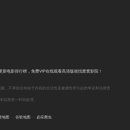
新电影排行榜，免费VIP在线观看高清版就找窝窝影院！
视频，不承担任何由于内容的合法性及健康性所引起的争议和法律责
本站将第一时间处理。
虎地图
—
谷歌地图
—
必应爬虫