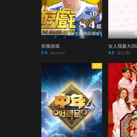
更新至20260726期
更
饥饿游戏
女人我最大20
2.0
4.0
jieyouxi/
蓝心湄/
正片