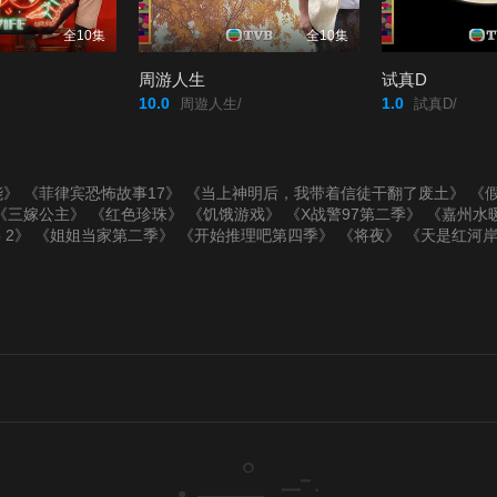
全10集
全10集
周游人生
试真D
10.0
1.0
周遊人生/
試真D/
能》
《菲律宾恐怖故事17》
《当上神明后，我带着信徒干翻了废土》
《假
《三嫁公主》
《红色珍珠》
《饥饿游戏》
《X战警97第二季》
《嘉州水
 2》
《姐姐当家第二季》
《开始推理吧第四季》
《将夜》
《天是红河岸2