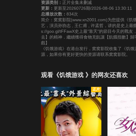
资源类别：
正片全集未删减
更新：
更新至20260726期/2026-08-06 13:30:11
总播放次数：
834次
简介：窝窝影院(www.xn2001.com)为您提
艺，演员孙协志 , 王仁甫 , 许孟哲，讲的是史上
s://goo.gl/tFFawX史上最"靠夭"的節
去】的精神．繼續獲得食物充飢讓【飢餓指數】歸
戲】
《饥饿游戏》在港台发行，窝窝影院收集了《饥饿游
源，如果你有更好更快的资源请联系窝窝影院。
观看《饥饿游戏 》的网友还喜欢
正片